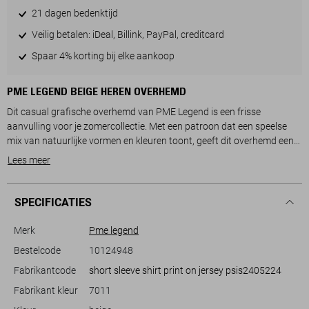
21 dagen bedenktijd
Veilig betalen: iDeal, Billink, PayPal, creditcard
Spaar 4% korting bij elke aankoop
PME LEGEND BEIGE HEREN OVERHEMD
Dit casual grafische overhemd van PME Legend is een frisse
aanvulling voor je zomercollectie. Met een patroon dat een speelse
mix van natuurlijke vormen en kleuren toont, geeft dit overhemd een
levendige uitstraling die perfect is voor zonnige dagen. Vervaardigd
Lees meer
uit 100% katoen, biedt het een aangename zachtheid en draagt het
comfortabel in warme omstandigheden. De korte mouwen en de
normale lengte maken het ideaal voor informele gelegenheden, van
SPECIFICATIES
een strandwandeling tot een barbecue in de achtertuin.
Merk
Pme legend
De regular fit pasvorm zorgt ervoor dat dit PME Legend overhemd je
Bestelcode
10124948
een ontspannen en toch verfijnde look geeft. De klassieke puntkraag
Fabrikantcode
short sleeve shirt print on jersey psis2405224
en de knoopsluiting voegen een tijdloos element toe dat eenvoudig
kan worden gestyled met denim of lichte chino's voor een casual
Fabrikant kleur
7011
dagje uit. Met zijn duurzame materiaalkeuze en veelzijdige design, is