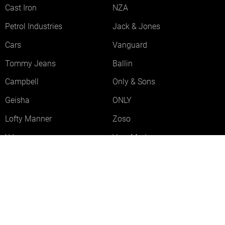
Cast Iron
NZA
Petrol Industries
Jack & Jones
Cars
Vanguard
Tommy Jeans
Ballin
Campbell
Only & Sons
Geisha
ONLY
Lofty Manner
Zoso
Ydence
Vero Moda
Refined Department
Garcia
Sisters Point
Red Button
JDY
Fluresk
Harper & Yve
Object