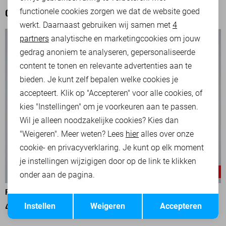
functionele cookies zorgen we dat de website goed
OOK HET BEKIJKEN WAARD
werkt. Daarnaast gebruiken wij samen met
4
Analytische cookies
partners
analytische en marketingcookies om jouw
Marketing cookies
gedrag anoniem te analyseren, gepersonaliseerde
content te tonen en relevante advertenties aan te
bieden. Je kunt zelf bepalen welke cookies je
accepteert. Klik op "Accepteren" voor alle cookies, of
kies "Instellingen" om je voorkeuren aan te passen.
Wil je alleen noodzakelijke cookies? Kies dan
"Weigeren". Meer weten? Lees
hier
alles over onze
cookie- en privacyverklaring. Je kunt op elk moment
je instellingen wijzigigen door op de link te klikken
-50%
-30%
onder aan de pagina.
PME LEGEND OVERHEMD
PME LEGEND OVERHEMD
Opslaan
Terug
Instellen
Weigeren
Accepteren
40,00
79,99
49,00
69,99