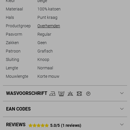
Kleur
beige
het een perfecte keuze voor elke zomerse activiteit, terwijl je zowel stijl
als comfort omarmt.
Materiaal
100% katoen
Hals
Punt kraag
Productgroep
Overhemden
Pasvorm
Regular
Zakken
Geen
Patroon
Grafisch
Sluiting
Knoop
Lengte
Normaal
Mouwlengte
Korte mouw
WASVOORSCHRIFT
EAN CODES
REVIEWS
5.0/5
(1 reviews)