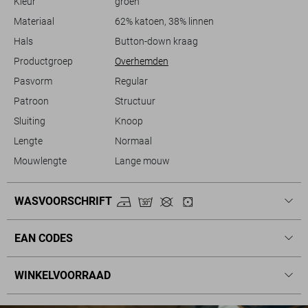
Kleur
groen
werkafspraak hebt, dit overhemd ondersteunt je stijl moeiteloos. De
gedempte groene tint is niet alleen modern, maar past ook
Materiaal
62% katoen, 38% linnen
gemakkelijk binnen elke kledingkast. Voeg dit duurzame kledingstuk
Hals
Button-down kraag
toe aan je garderobe voor een combinatie van comfort, stijl en
Productgroep
Overhemden
functionaliteit.
Pasvorm
Regular
Patroon
Structuur
Sluiting
Knoop
Lengte
Normaal
Mouwlengte
Lange mouw
WASVOORSCHRIFT
EAN CODES
WINKELVOORRAAD