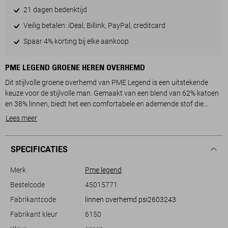
21 dagen bedenktijd
Veilig betalen: iDeal, Billink, PayPal, creditcard
Spaar 4% korting bij elke aankoop
PME LEGEND GROENE HEREN OVERHEMD
Dit stijlvolle groene overhemd van PME Legend is een uitstekende
keuze voor de stijlvolle man. Gemaakt van een blend van 62% katoen
en 38% linnen, biedt het een comfortabele en ademende stof die
perfect is voor de lente. De regular fit pasvorm zorgt voor een
Lees meer
ontspannen en eigentijdse look, terwijl de button-down kraag en
knoopsluiting subtiele verfijning toevoegen. Het subtiele
structuurpatroon in het groene materiaal geeft het overhemd een
SPECIFICATIES
onderscheidende en chique uitstraling, ideaal voor zowel zakelijke als
casual gelegenheden.
Merk
Pme legend
Bestelcode
45015771
De normale lengte en lange mouwen maken dit PME Legend
Fabrikantcode
linnen overhemd psi2603243
overhemd veelzijdig te combineren met zowel jeans als nette broeken.
Het discrete logo op de borst voegt een subtiele merktoets toe zonder
Fabrikant kleur
6150
te overheersen. Of je nu naar een informele lunch gaat of een