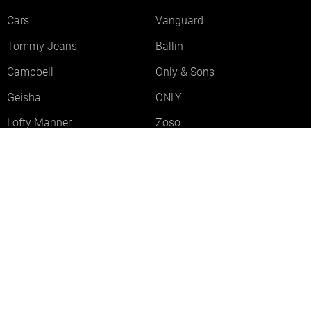
Cars
Vanguard
Tommy Jeans
Ballin
Campbell
Only & Sons
Geisha
ONLY
Lofty Manner
Zoso
Ydence
Vero Moda
Refined Department
Garcia
Sisters Point
Red Button
JDY
Fluresk
Harper & Yve
Object
Meld je aan voor onze nieuwsbrief