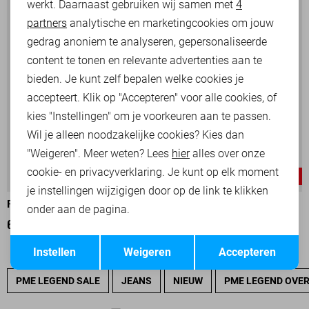
werkt. Daarnaast gebruiken wij samen met
4
Analytische cookies
partners
analytische en marketingcookies om jouw
Marketing cookies
gedrag anoniem te analyseren, gepersonaliseerde
content te tonen en relevante advertenties aan te
bieden. Je kunt zelf bepalen welke cookies je
accepteert. Klik op "Accepteren" voor alle cookies, of
kies "Instellingen" om je voorkeuren aan te passen.
Wil je alleen noodzakelijke cookies? Kies dan
"Weigeren". Meer weten? Lees
hier
alles over onze
cookie- en privacyverklaring. Je kunt op elk moment
-30%
-30%
je instellingen wijzigigen door op de link te klikken
PME LEGEND OVERHEMD
PME LEGEND OVERHEMD
onder aan de pagina.
63,00
89,99
63,00
89,99
Opslaan
Terug
Instellen
Weigeren
Accepteren
PME LEGEND SALE
JEANS
NIEUW
PME LEGEND OVE