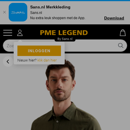
Sans.nl Merkkleding
Sans.nl
Download
Nu extra leuk shoppen met de App.
INLOGGEN
Nieuw hier?
klik dan hier