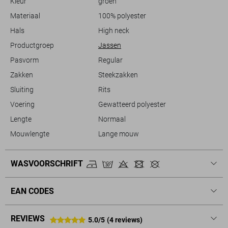
Kleur
groen
en modieuze keuze die moeiteloos te combineren is met jeans en
sneakers.
Materiaal
100% polyester
Hals
High neck
Productgroep
Jassen
Pasvorm
Regular
Zakken
Steekzakken
Sluiting
Rits
Voering
Gewatteerd polyester
Lengte
Normaal
Mouwlengte
Lange mouw
WASVOORSCHRIFT
EAN CODES
REVIEWS
5.0/5
(4 reviews)