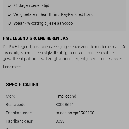
21 dagen bedenktijd
Veilig betalen: iDeal, Billink, PayPal, creditcard
Spaar 4% korting bij elke aankoop
PME LEGEND GROENE HEREN JAS
Dit PME Legend jack is een veelzijdige keuze voor de moderne man. De
jas is uitgevoerd in een stijlvolle olijfgroene kleur met een subtiel
gewatteerd patroon, wat zorgt voor een eigentijdse en toch klassieke
uitstraling. Dankzij de handige steekzakken kun je gemakkelijk je
Lees meer
essentials opbergen. De reguliere pasvorm en lange mouwen bieden
voldoende bewegingsvrijheid, terwijl de high neck met rits zorgt voor
extra bescherming tegen de wind.
SPECIFICATIES
Gemaakt van 100% polyester, is deze jas uitermate geschikt voor het
Merk
Pme legend
zomerseizoen. De gewatteerde voering biedt voldoende warmte
Bestelcode
30008611
tijdens koele zomeravonden, zonder dat het te zwaar aanvoelt. Dit
Fabrikantcode
raider jas pja2502100
jack is perfect voor casual gelegenheden, of je nu een dagje de stad in
gaat of een ontspannende wandeling maakt. De subtiele PME Legend
Fabrikant kleur
8039
branding voegt een verfijnde touch toe aan het geheel. Een praktische