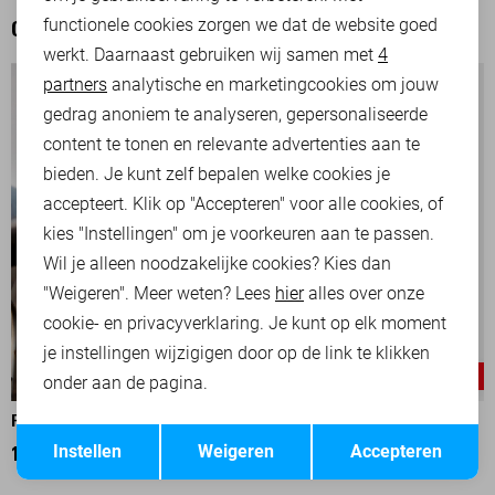
functionele cookies zorgen we dat de website goed
OOK HET BEKIJKEN WAARD
werkt. Daarnaast gebruiken wij samen met
4
Analytische cookies
partners
analytische en marketingcookies om jouw
Marketing cookies
gedrag anoniem te analyseren, gepersonaliseerde
content te tonen en relevante advertenties aan te
bieden. Je kunt zelf bepalen welke cookies je
accepteert. Klik op "Accepteren" voor alle cookies, of
kies "Instellingen" om je voorkeuren aan te passen.
Wil je alleen noodzakelijke cookies? Kies dan
"Weigeren". Meer weten? Lees
hier
alles over onze
cookie- en privacyverklaring. Je kunt op elk moment
je instellingen wijzigigen door op de link te klikken
-25%
-25%
onder aan de pagina.
PME LEGEND JAS
PME LEGEND JAS
Opslaan
Terug
Instellen
Weigeren
Accepteren
135,00
179,99
142,50
189,99