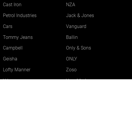
Cast Iron
NZA
Petrol Industries
Jack & Jones
Cars
Vanguard
Tommy Jeans
Ballin
Campbell
Only & Sons
Geisha
ONLY
Lofty Manner
Zoso
Ydence
Vero Moda
Refined Department
Garcia
Sisters Point
Red Button
JDY
Fluresk
Harper & Yve
Object