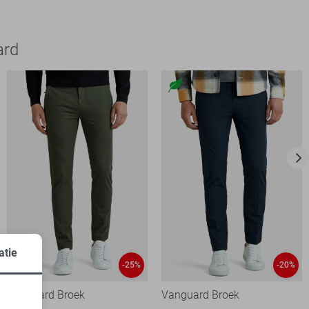
ard
atie
-25%
-20%
Vanguard Broek
Vanguard Broek