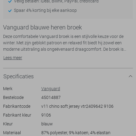
Veilig betalen: iDeal, Billink, PayPal, creditcard
Spaar 4% korting bij elke aankoop
Vanguard blauwe heren broek
Deze comfortabele Vanguard broek is een stijlvolle keuze voor de
winter. Met zijn geblokt patroon en relaxed fit biedt hij zowel een
moderne uitstraling als ongeëvenaard draagcomfort. De broek is
gemaakt van 87% polyester, 9% katoen en 4% elastaan, wat zorgt
Lees meer
voor een duurzame en flexibele stof. De steekzakken en reguliere
taillehoogte maken hem praktisch en geschikt voor dagelijks gebruik.
Specificaties
De Vanguard broek is ideaal voor casual gelegenheden. Of je nu een
ontspannen dag op het werk hebt of een weekenduitje plant, deze
Merk
Vanguard
broek past zich moeiteloos aan je activiteiten aan. Dankzij de knoop-
Bestelcode
45014887
en ritssluiting en de normale lengte biedt hij eenvoud en
Fabrikantcode
v11 chino soft jersey vtr2409642 9106
gebruiksgemak. Combineer hem met een eenvoudige trui en sneakers
voor een zorgeloze, modieuze look die je de hele dag door kunt
Fabrikant kleur
9106
dragen.
Kleur
blauw
Materiaal
87% polyester, 9% katoen, 4% elastan