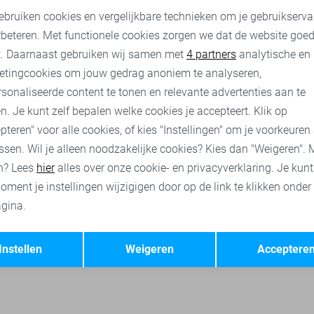
105,00
139,99
ebruiken cookies en vergelijkbare technieken om je gebruikserva
rbeteren. Met functionele cookies zorgen we dat de website goe
nalytische cookies
Marketing cookies
t. Daarnaast gebruiken wij samen met
4 partners
analytische en
uard t-shirts
Vanguard polo`s
Vanguard truien
Vanguard 
etingcookies om jouw gedrag anoniem te analyseren,
sonaliseerde content te tonen en relevante advertenties aan te
n. Je kunt zelf bepalen welke cookies je accepteert. Klik op
pteren" voor alle cookies, of kies "Instellingen" om je voorkeuren
ssen. Wil je alleen noodzakelijke cookies? Kies dan "Weigeren". 
n? Lees
hier
alles over onze cookie- en privacyverklaring. Je kun
oment je instellingen wijzigigen door op de link te klikken onder
gina.
Opslaan
Terug
Instellen
Weigeren
Acceptere