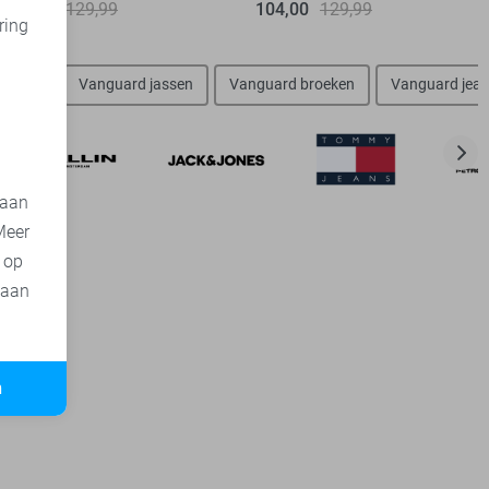
97,50
129,99
104,00
129,99
ring
d
vesten
Vanguard jassen
Vanguard broeken
Vanguard jea
 aan
Meer
t op
 aan
n