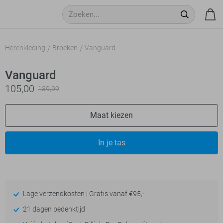
Herenkleding
Broeken
Vanguard
Vanguard
105,00
139,99
Maat kiezen
In je tas
Lage verzendkosten | Gratis vanaf €95,-
21 dagen bedenktijd