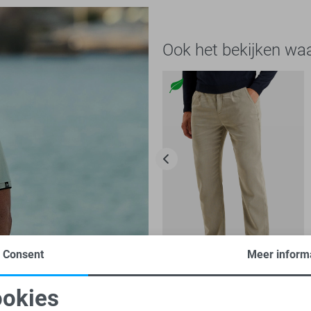
Ook het bekijken wa
Consent
Meer inform
V35
-25%
okies
Vanguard Broek
oodzakelijke cookies
Personalisatie cookies