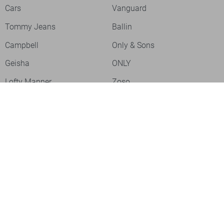
Cars
Vanguard
Tommy Jeans
Ballin
Campbell
Only & Sons
Geisha
ONLY
Lofty Manner
Zoso
Ydence
Vero Moda
Refined Department
Garcia
Sisters Point
Red Button
JDY
Fluresk
Harper & Yve
Object
Meld je aan voor onze nieuwsbrief
Meld je aan voor onze nieuwsbrief en profiteer als eerste van