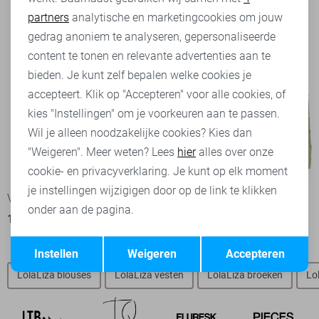
partners
analytische en marketingcookies om jouw
Marketing cookies
gedrag anoniem te analyseren, gepersonaliseerde
content te tonen en relevante advertenties aan te
bieden. Je kunt zelf bepalen welke cookies je
accepteert. Klik op "Accepteren" voor alle cookies, of
kies "Instellingen" om je voorkeuren aan te passen.
Wil je alleen noodzakelijke cookies? Kies dan
"Weigeren". Meer weten? Lees
hier
alles over onze
-50%
-50%
cookie- en privacyverklaring. Je kunt op elk moment
je instellingen wijzigigen door op de link te klikken
Vila Top
LolaLiza Top
onder aan de pagina.
13,50
26,99
20,00
39,99
Opslaan
Terug
Instellen
Weigeren
Accepteren
LolaLiza blouses
LolaLiza vesten
LolaLiza broeken
Lo