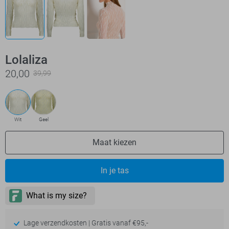
Lolaliza
20,00
39,99
Wit
Geel
Maat kiezen
In je tas
Lage verzendkosten | Gratis vanaf €95,-