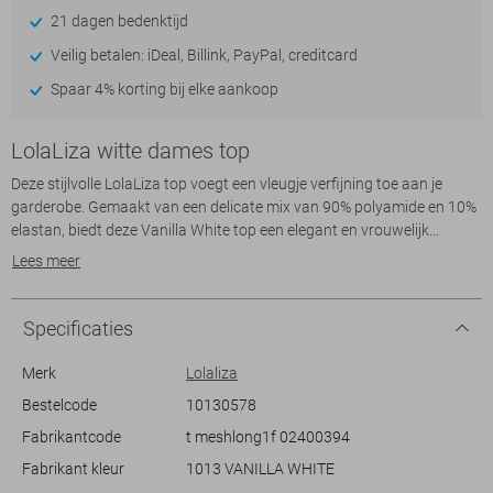
21 dagen bedenktijd
Veilig betalen: iDeal, Billink, PayPal, creditcard
Spaar 4% korting bij elke aankoop
LolaLiza witte dames top
Deze stijlvolle LolaLiza top voegt een vleugje verfijning toe aan je
garderobe. Gemaakt van een delicate mix van 90% polyamide en 10%
elastan, biedt deze Vanilla White top een elegant en vrouwelijk
kantpatroon. De slim fit pasvorm accentueert je figuur, terwijl de hoge
Lees meer
halslijn een moderne twist toevoegt. Deze top is ideaal voor zomerse
gelegenheden dankzij de ademende stof en de normal fit lengte.
Met de lange mouwen en subtiele details, past deze top perfect bij
Specificaties
zowel casual als meer geklede outfits. Combineer hem met een nette
rok voor een avondje uit of geef je dagelijkse look een chique upgrade
Merk
Lolaliza
met een jeans. Of je nu naar een brunch met vrienden gaat of een
Bestelcode
10130578
relaxte dag voor de boeg hebt, deze LolaLiza top is een veelzijdige
Fabrikantcode
t meshlong1f 02400394
keuze. Het geraffineerde ontwerp zorgt ervoor dat je zowel overdag
als 's avonds stijlvol voor de dag komt.
Fabrikant kleur
1013 VANILLA WHITE