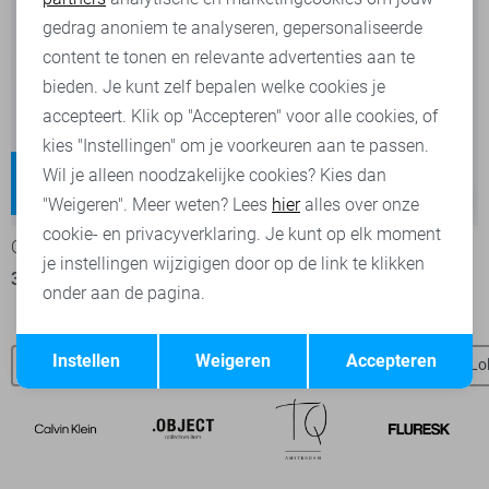
Marketing cookies
gedrag anoniem te analyseren, gepersonaliseerde
content te tonen en relevante advertenties aan te
bieden. Je kunt zelf bepalen welke cookies je
accepteert. Klik op "Accepteren" voor alle cookies, of
kies "Instellingen" om je voorkeuren aan te passen.
Blush
Juicy
Wil je alleen noodzakelijke cookies? Kies dan
Regular waist
High waist
-30%
-20%
"Weigeren". Meer weten? Lees
hier
alles over onze
cookie- en privacyverklaring. Je kunt op elk moment
Only Jeans
Only Jeans
je instellingen wijzigigen door op de link te klikken
35,00
49,99
39,95
49,99
onder aan de pagina.
Opslaan
Terug
Instellen
Weigeren
Accepteren
LolaLiza blouses
LolaLiza vesten
LolaLiza broeken
Lo