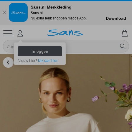
Sans.nl Merkkleding
Sans.nl
Download
Nu extra leuk shoppen met de App.
Inloggen
Nieuw hier?
klik dan hier