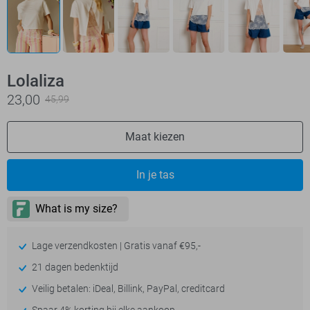
Lolaliza
23,00
45,99
Maat kiezen
In je tas
Lage verzendkosten | Gratis vanaf €95,-
21 dagen bedenktijd
Veilig betalen: iDeal, Billink, PayPal, creditcard
Spaar 4% korting bij elke aankoop