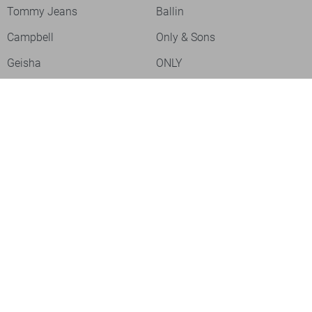
Tommy Jeans
Ballin
Campbell
Only & Sons
Geisha
ONLY
Lofty Manner
Zoso
Ydence
Vero Moda
Refined Department
Garcia
Sisters Point
Red Button
JDY
Fluresk
Harper & Yve
Object
Meld je aan voor onze nieuwsbrief
Meld je aan voor onze nieuwsbrief en profiteer als eerste van
acties!