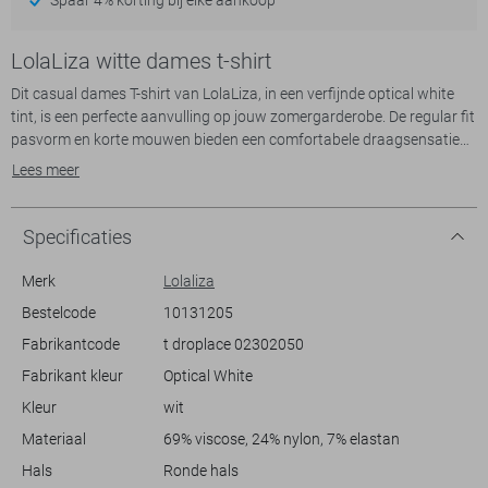
LolaLiza witte dames t-shirt
Dit casual dames T-shirt van LolaLiza, in een verfijnde optical white
tint, is een perfecte aanvulling op jouw zomergarderobe. De regular fit
pasvorm en korte mouwen bieden een comfortabele draagsensatie
op warme dagen. Met zijn ronde hals en unieke kanten patroon
Lees meer
creëert dit T-shirt een subtiele, elegante look die veelzijdig is voor
verschillende gelegenheden. De polyester voering aan de achterkant
voegt een speelse twist toe en zorgt voor een verfijnd silhouet.
Specificaties
Dit LolaLiza T-shirt met zijn bijzondere kanten details is ideaal voor
Merk
Lolaliza
een casual dagje uit, een ontspannen lunch met vrienden of een
Bestelcode
10131205
stijlvolle avondwandeling. Combineer het met een lichte jeans of een
Fabrikantcode
t droplace 02302050
opvallende printrok voor een frisse, zomerse look. De dunne stof en
luchtige styling maken het een comfortabele keuze, zonder in te
Fabrikant kleur
Optical White
boeten op stijl. Of je nu naar een zonnige bestemming gaat of een
Kleur
wit
wandeling in het park maakt, dit T-shirt voegt net dat beetje extra flair
toe aan jouw outfit.
Materiaal
69% viscose, 24% nylon, 7% elastan
Hals
Ronde hals