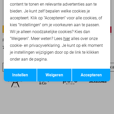
content te tonen en relevante advertenties aan te
bieden. Je kunt zelf bepalen welke cookies je
accepteert. Klik op "Accepteren" voor alle cookies, of
kies "Instellingen" om je voorkeuren aan te passen.
COMMANDER 3.0
NIGHTFLIGHT
-30%
-30%
Wil je alleen noodzakelijke cookies? Kies dan
"Weigeren". Meer weten? Lees
hier
alles over onze
PME LEGEND KORTE BROEK
PME LEGEND JEANS
cookie- en privacyverklaring. Je kunt op elk moment
70,00
99,99
70,00
99,99
je instellingen wijzigigen door op de link te klikken
onder aan de pagina.
JACK & JONES SALE
JEANS
JACK & JONES BASICS
JACK 
Opslaan
Terug
Instellen
Weigeren
Accepteren