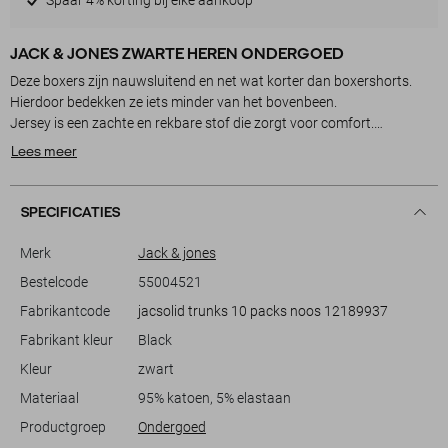
JACK & JONES ZWARTE HEREN ONDERGOED
Deze boxers zijn nauwsluitend en net wat korter dan boxershorts.
Hierdoor bedekken ze iets minder van het bovenbeen.
Meer informatie:
Lees meer
Ondergoed mag alleen geretourneerd worden indien ongeopend in de
originele verpakking, in ongedragen toestand met alle labels er nog
SPECIFICATIES
aan.
Merk
Jack & jones
Bestelcode
55004521
Fabrikantcode
jacsolid trunks 10 packs noos 12189937
Fabrikant kleur
Black
Kleur
zwart
Materiaal
95% katoen, 5% elastaan
Productgroep
Ondergoed