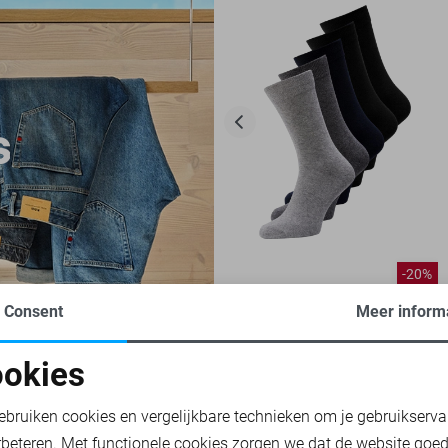
-20%
Consent
Meer inform
JACK & JONES ACCESSOIRE
10,40
12,99
okies
oodzakelijke cookies
Personalisatie cookies
ebruiken cookies en vergelijkbare technieken om je gebruikserva
& JONES T-SHIRTS
JACK & JONES ACCESSOIRES
JACK & JONES O
rbeteren. Met functionele cookies zorgen we dat de website goe