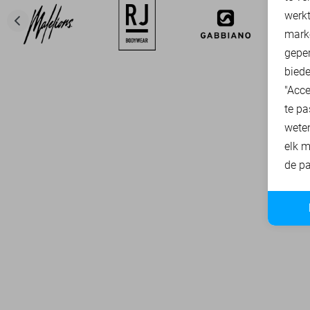
A
werk
mark
geper
biede
"Acce
te pa
wete
elk m
de pa