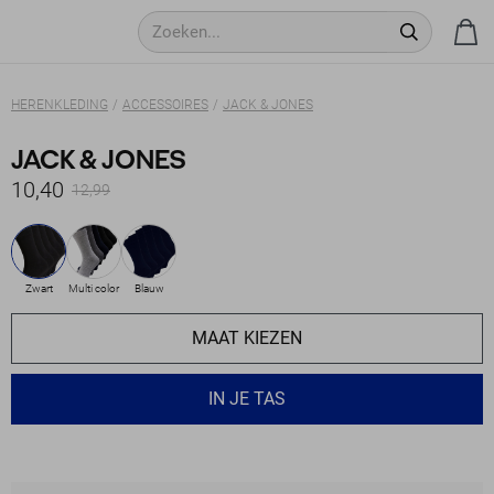
HERENKLEDING
ACCESSOIRES
JACK & JONES
JACK & JONES
10,40
12,99
Zwart
Multi color
Blauw
MAAT KIEZEN
IN JE TAS