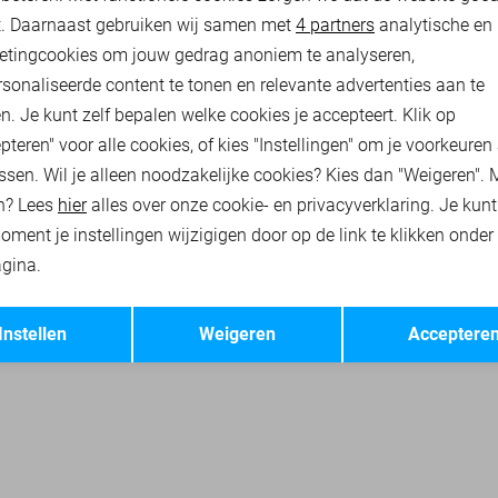
nalytische cookies
Marketing cookies
t. Daarnaast gebruiken wij samen met
4 partners
analytische en
etingcookies om jouw gedrag anoniem te analyseren,
sonaliseerde content te tonen en relevante advertenties aan te
n. Je kunt zelf bepalen welke cookies je accepteert. Klik op
pteren" voor alle cookies, of kies "Instellingen" om je voorkeuren
ssen. Wil je alleen noodzakelijke cookies? Kies dan "Weigeren". 
n? Lees
hier
alles over onze cookie- en privacyverklaring. Je kun
oment je instellingen wijzigigen door op de link te klikken onder
gina.
Opslaan
Terug
Instellen
Weigeren
Acceptere