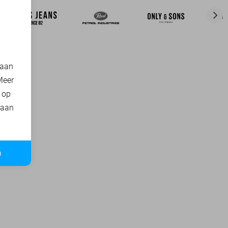
 aan
Meer
t op
 aan
n