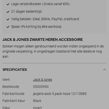
Lage verzendkosten | Gratis vanaf €95,-
21 dagen bedenktijd
Veilig betalen: iDeal, Billink, PayPal, creditcard
Spaar 4% korting bij elke aankoop
JACK & JONES ZWARTE HEREN ACCESSOIRE
Sokken mogen alleen geretourneerd worden indien ongeopend in de
originele verpakking, in ongedragen toestand met alle labels er nog
aan.
SPECIFICATIES
Merk
Jack & jones
Bestelcode
55000990
Fabrikantcode
jacjens sock 5 pack noos 12113085
Fabrikant kleur
Black
Kleur
zwart