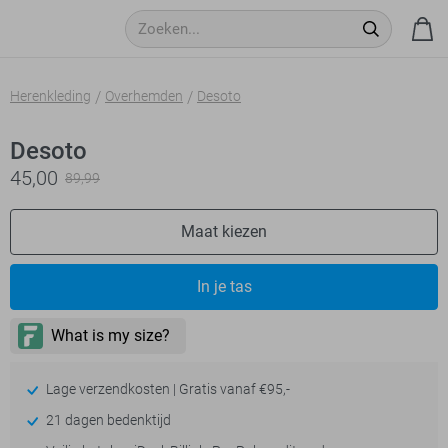
Herenkleding
Overhemden
Desoto
Desoto
45,00
89,99
Maat kiezen
- levertijd 2-5 dagen
In je tas
Lage verzendkosten | Gratis vanaf €95,-
21 dagen bedenktijd