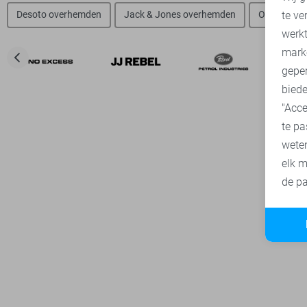
te ve
Desoto overhemden
Jack & Jones overhemden
Only & Son
A
werk
mark
geper
biede
"Acce
te pa
wete
elk m
de pa