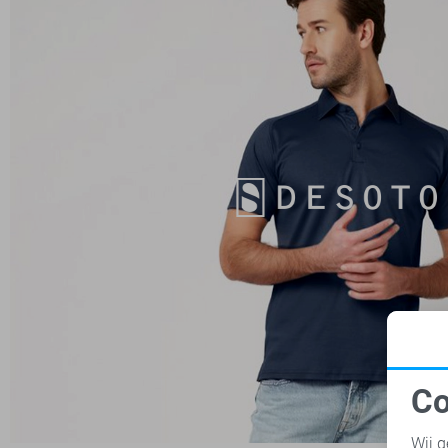
Co
N
Wij g