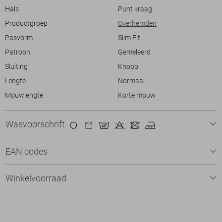
kwalitatieve afwerking maken het een veelzijdige toevoeging aan je
Hals
Punt kraag
garderobe.
Productgroep
Overhemden
Pasvorm
Slim Fit
Patroon
Gemeleerd
Sluiting
Knoop
Lengte
Normaal
Mouwlengte
Korte mouw
Wasvoorschrift
EAN codes
Winkelvoorraad