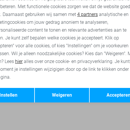
rbeteren. Met functionele cookies zorgen we dat de website goe
s overhemden
Cast Iron overhemden
Gabbiano overhemden
nalytische cookies
Marketing cookies
t. Daarnaast gebruiken wij samen met
4 partners
analytische en
etingcookies om jouw gedrag anoniem te analyseren,
sonaliseerde content te tonen en relevante advertenties aan te
n. Je kunt zelf bepalen welke cookies je accepteert. Klik op
pteren" voor alle cookies, of kies "Instellingen" om je voorkeuren
ssen. Wil je alleen noodzakelijke cookies? Kies dan "Weigeren". 
n? Lees
hier
alles over onze cookie- en privacyverklaring. Je kun
oment je instellingen wijzigigen door op de link te klikken onder
gina.
Opslaan
Terug
Instellen
Weigeren
Acceptere