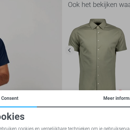
Ook het bekijken wa
-50%
Consent
Meer inform
Desoto Overhemd
okies
45,00
89,99
oodzakelijke cookies
Personalisatie cookies
ebruiken cookies en vergelijkbare technieken om je gebruikserva