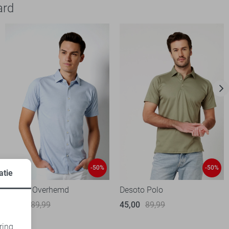
ard
-50%
-50%
atie
Desoto Overhemd
Desoto Polo
45,00
89,99
45,00
89,99
ring