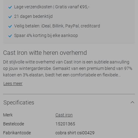
Lage verzendkosten | Gratis vanaf €95,-
21 dagen bedenktijd
Veilig betalen: iDeal, Billink, PayPal, creditcard
Spaar 4% korting bij elke aankoop
Cast Iron witte heren overhemd
Dit stijlvolle witte overhemd van Cast Iron is een subtiele aanvulling
op jouw wintergarderobe. Gemaakt van een premium blend van 97%
katoen en 3% elastan, biedt het een comfortabele en flexibele
pasvorm. De slim fit accentueert je figuur op een flatterende manier,
Lees meer
terwijl de klassieke puntkraag en knoopsluiting zorgen voor een
verfijnd uiterlijk. Opvallend detail is de metalen knoop bij de
manchetten, die het overhemd een uniek accent geven.
Specificaties
Met zijn tijdloze en strakke design is dit Cast Iron overhemd geschikt
Merk
Cast iron
voor uiteenlopende gelegenheden, van een chique party tot een
Bestelcode
15201365
zakelijke bijeenkomst. De normale lengte en lange mouwen maken het
Fabrikantcode
cobra shirt csi00429
makkelijk om te combineren met een nette pantalon voor een formele