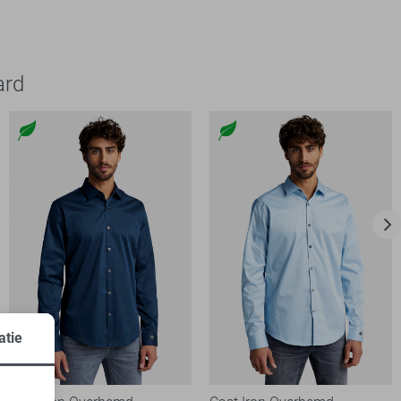
ard
atie