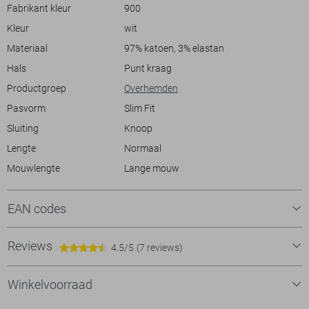
uitstraling, of met een jeans voor een meer casual look. Of je nu naar
Fabrikant kleur
900
een feest gaat of een dag op kantoor doorbrengt, dit overhemd is een
Kleur
wit
veelzijdige keuze die zowel stijl als comfort biedt.
Materiaal
97% katoen, 3% elastan
Hals
Punt kraag
Productgroep
Overhemden
Pasvorm
Slim Fit
Sluiting
Knoop
Lengte
Normaal
Mouwlengte
Lange mouw
EAN codes
Reviews
4.5/5
(7 reviews)
Winkelvoorraad