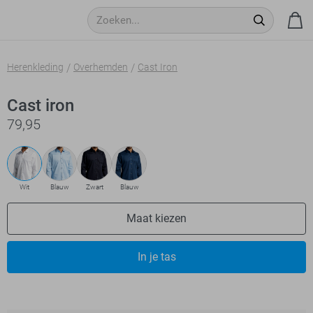
Herenkleding
Overhemden
Cast Iron
Cast iron
79,95
Wit
Blauw
Zwart
Blauw
Maat kiezen
In je tas