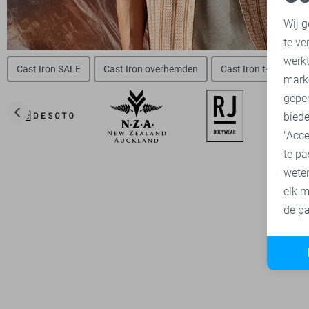
N
Wij g
te ve
A
werk
Cast Iron SALE
Cast Iron overhemden
Cast Iron t-shirts
mark
geper
biede
"Acce
te pa
wete
elk m
de pa