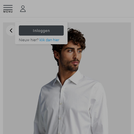
MENU
Inloggen
Nieuw hier?
klik dan hier