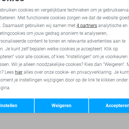
Cast Iron Overhemd
oodzakelijke cookies
Personalisatie cookies
79,95
ebruiken cookies en vergelijkbare technieken om je gebruikserva
rbeteren. Met functionele cookies zorgen we dat de website goe
nalytische cookies
Marketing cookies
t. Daarnaast gebruiken wij samen met
4 partners
analytische en
Cast Iron polo`s
Cast Iron truien
Cast Iron jassen
Cast Ir
etingcookies om jouw gedrag anoniem te analyseren,
sonaliseerde content te tonen en relevante advertenties aan te
n. Je kunt zelf bepalen welke cookies je accepteert. Klik op
pteren" voor alle cookies, of kies "Instellingen" om je voorkeuren
ssen. Wil je alleen noodzakelijke cookies? Kies dan "Weigeren". 
n? Lees
hier
alles over onze cookie- en privacyverklaring. Je kun
oment je instellingen wijzigigen door op de link te klikken onder
gina.
Opslaan
Terug
Instellen
Weigeren
Acceptere