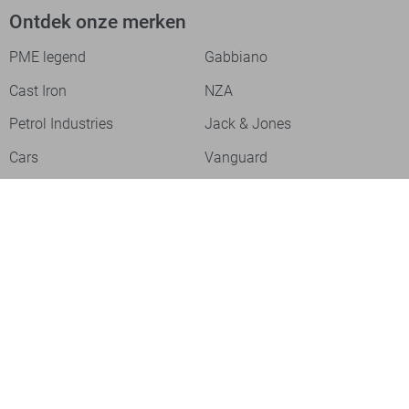
Ontdek onze merken
PME legend
Gabbiano
Cast Iron
NZA
Petrol Industries
Jack & Jones
Cars
Vanguard
Tommy Jeans
Ballin
Campbell
Only & Sons
Geisha
ONLY
Lofty Manner
Zoso
Ydence
Vero Moda
Refined Department
Garcia
Sisters Point
Red Button