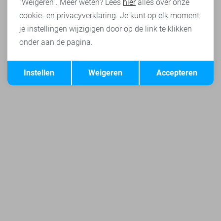
"Weigeren". Meer weten? Lees
hier
alles over onze
cookie- en privacyverklaring. Je kunt op elk moment
je instellingen wijzigigen door op de link te klikken
onder aan de pagina.
Opslaan
Terug
Instellen
Weigeren
Accepteren