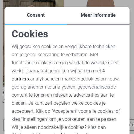
Consent
Meer informatie
Cookies
Noodzakelijke cookies
Wij gebruiken cookies en vergelijkbare technieken
om je gebruikservaring te verbeteren. Met
Personalisatie cookies
functionele cookies zorgen we dat de website goed
werkt. Daarnaast gebruiken wij samen met
4
Analytische cookies
partners
analytische en marketingcookies om jouw
-50%
-50%
Marketing cookies
gedrag anoniem te analyseren, gepersonaliseerde
C&S The Label Blazer
C&S The Label Broek
content te tonen en relevante advertenties aan te
30,00
59,99
25,00
49,99
bieden. Je kunt zelf bepalen welke cookies je
accepteert. Klik op "Accepteren" voor alle cookies, of
kies "Instellingen" om je voorkeuren aan te passen.
C&S The Label blouses
C&S The Label broeken
Jacqueline 
Wil je alleen noodzakelijke cookies? Kies dan