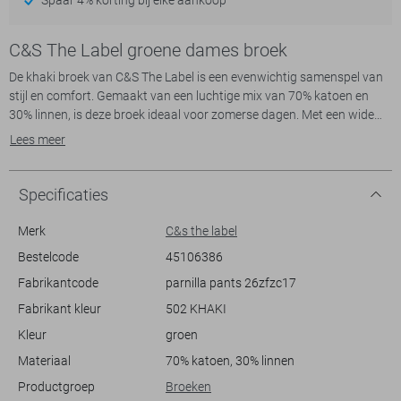
C&S The Label groene dames broek
De khaki broek van C&S The Label is een evenwichtig samenspel van
stijl en comfort. Gemaakt van een luchtige mix van 70% katoen en
30% linnen, is deze broek ideaal voor zomerse dagen. Met een wide
leg pasvorm en steekzakken combineert de broek functionaliteit met
Lees meer
een eigentijdse uitstraling. De khaki kleur zorgt voor een neutrale
basis die veelzijdig te combineren is, terwijl de knoop/ritssluiting
bijdraagt aan een verfijnde look.
Specificaties
Deze casual broek met een normale lengte en regular waist is perfect
Merk
C&s the label
voor ontspannen momenten of een informele gelegenheid. Stel je
Bestelcode
45106386
voor: een strandwandeling met een luchtige top of een stedentrip
Fabrikantcode
parnilla pants 26zfzc17
gecombineerd met een casual trui. De stof voelt licht aan op de huid,
waardoor je je de hele dag comfortabel blijft voelen. Door de tijdloze
Fabrikant kleur
502 KHAKI
uitstraling is deze broek een slimme aanvulling in je garderobe. Of je
Kleur
groen
nu de stad in gaat voor een lunchdate of een rustige dag in de natuur
plant, dit kledingstuk past bij elke setting.
Materiaal
70% katoen, 30% linnen
Productgroep
Broeken