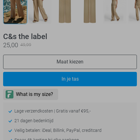
C&s the label
25,00
49,99
Maat kiezen
In je tas
Lage verzendkosten | Gratis vanaf €95,-
21 dagen bedenktijd
Veilig betalen: iDeal, Billink, PayPal, creditcard
Spaar 4% korting bij elke aankoop