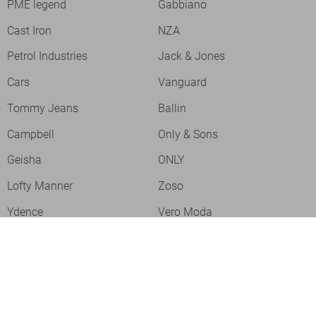
PME legend
Gabbiano
Cast Iron
NZA
Petrol Industries
Jack & Jones
Cars
Vanguard
Tommy Jeans
Ballin
Campbell
Only & Sons
Geisha
ONLY
Lofty Manner
Zoso
Ydence
Vero Moda
Refined Department
Garcia
Sisters Point
Red Button
JDY
Fluresk
Harper & Yve
Object