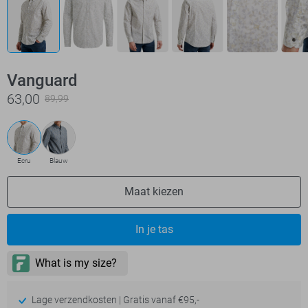
Vanguard
63,00
89,99
Ecru
Blauw
Maat kiezen
In je tas
Lage verzendkosten | Gratis vanaf €95,-