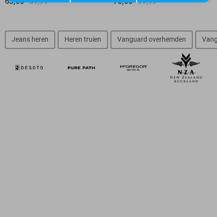
63,00
89,99
70,00
99,99
Jeans heren
Heren truien
Vanguard overhemden
Vang