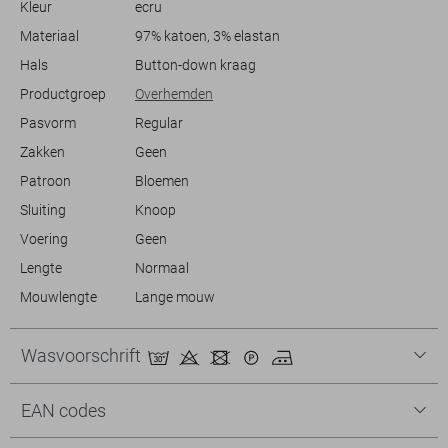
Kleur
ecru
is voor zowel dagelijks gebruik als speciale gelegenheden. Of je nu een
ontspannen dag plant of een informele bijeenkomst hebt, dit
Materiaal
97% katoen, 3% elastan
overhemd past perfect bij je stijl.
Hals
Button-down kraag
Productgroep
Overhemden
Pasvorm
Regular
Zakken
Geen
Patroon
Bloemen
Sluiting
Knoop
Voering
Geen
Lengte
Normaal
Mouwlengte
Lange mouw
Wasvoorschrift
EAN codes