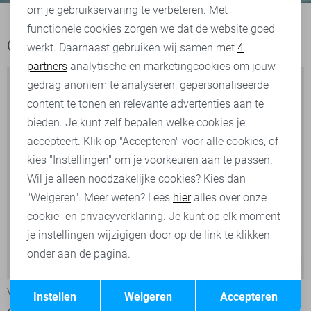
om je gebruikservaring te verbeteren. Met
Personalisatie cookies
functionele cookies zorgen we dat de website goed
Ook het bekijken waard
werkt. Daarnaast gebruiken wij samen met
4
Analytische cookies
partners
analytische en marketingcookies om jouw
Marketing cookies
gedrag anoniem te analyseren, gepersonaliseerde
content te tonen en relevante advertenties aan te
bieden. Je kunt zelf bepalen welke cookies je
accepteert. Klik op "Accepteren" voor alle cookies, of
kies "Instellingen" om je voorkeuren aan te passen.
Wil je alleen noodzakelijke cookies? Kies dan
"Weigeren". Meer weten? Lees
hier
alles over onze
cookie- en privacyverklaring. Je kunt op elk moment
je instellingen wijzigigen door op de link te klikken
onder aan de pagina.
-30%
-30%
Opslaan
Terug
Vanguard Overhemd
Vanguard Overhemd
Instellen
Weigeren
Accepteren