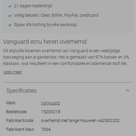
21 dagen bedenktijd
Veilig betalen: iDeal, Billink, PayPal, creditcard
Spaar 4% korting bij elke aankoop
Vanguard ecru heren overhemd
Dit stijlvolle bloemen overhemd van Vanguard is een veelzijdige
toevoeging aan je garderobe. Het is gemaakt van 97% katoen en 3%
elastaan, wat resulteert in een comfortabele en ademende stof die
perfect is voor het lente seizoen. Met een regular fit en een subtiele
Lees meer
bloemenprint, biedt dit overhemd een relaxte uitstraling die ideaal is
voor informele en casual gelegenheden. De button-down kraag en de
knoopsluiting geven het geheel een verfijnde afwerking zonder in te
Specificaties
boeten op comfort.
Merk
Vanguard
Met zijn tijdloze ontwerp kun je dit Vanguard overhemd moeiteloos
Bestelcode
15205218
combineren met verschillende stijlen. Draag het met een spijkerbroek
Fabrikantcode
overhemd met lange mouwen vsi2502202
voor een casual look tijdens een weekenduitje of match het met een
nette broek voor een meer geklede uitstraling. De lange mouwen en
Fabrikant kleur
7004
normale lengte maken het tot een veelzijdig kledingstuk dat geschikt