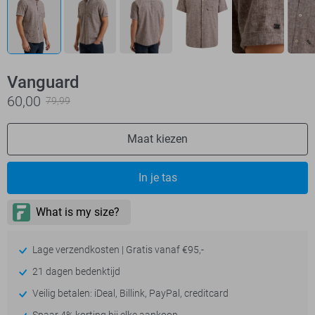
Vanguard
60,00
79,99
Maat kiezen
In je tas
Lage verzendkosten | Gratis vanaf €95,-
21 dagen bedenktijd
Veilig betalen: iDeal, Billink, PayPal, creditcard
Spaar 4% korting bij elke aankoop