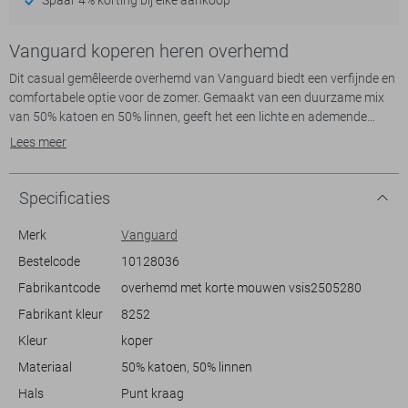
Vanguard koperen heren overhemd
Dit casual gemêleerde overhemd van Vanguard biedt een verfijnde en
comfortabele optie voor de zomer. Gemaakt van een duurzame mix
van 50% katoen en 50% linnen, geeft het een lichte en ademende
ervaring. De regular fit en de klassieke puntkraag maken het een
Lees meer
tijdloze aanvulling op je garderobe. De korte mouwen en de subtiele
borstzakken dragen bij aan de relaxed uitstraling, ideaal voor zowel
een ontspannen dagje uit als een informele werksetting.
Specificaties
De natuurlijke tinten van dit gemêleerde Vanguard overhemd zorgen
voor makkelijke combinaties met andere kledingstukken. Denk
Merk
Vanguard
bijvoorbeeld aan een combinatie met een jeans voor een casual
Bestelcode
10128036
uitstraling, of juist met een chino voor een wat nettere look. Dankzij de
Fabrikantcode
overhemd met korte mouwen vsis2505280
knoopsluiting is het overhemd eenvoudig te dragen en geeft het altijd
een verzorgde indruk. Perfect voor zomerse dagen, of je nu een
Fabrikant kleur
8252
wandeling in het park maakt of geniet van een terrasje met vrienden.
Kleur
koper
Met zijn stijlvolle eenvoud is dit overhemd een veelzijdige keuze voor je
dagelijkse outfits.
Materiaal
50% katoen, 50% linnen
Hals
Punt kraag