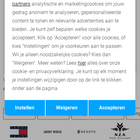
partners
analytische en marketingcookies om jouw
Marketing cookies
gedrag anoniem te analyseren, gepersonaliseerde
content te tonen en relevante advertenties aan te
bieden. Je kunt zelf bepalen welke cookies je
accepteert. Klik op "Accepteren" voor alle cookies, of
kies "Instellingen" om je voorkeuren aan te passen.
Wil je alleen noodzakelijke cookies? Kies dan
"Weigeren". Meer weten? Lees
hier
alles over onze
Nightflight
-50%
-30%
cookie- en privacyverklaring. Je kunt op elk moment
Vanguard Overhemd
PME legend Jeans
je instellingen wijzigigen door op de link te klikken
onder aan de pagina.
40,00
79,99
70,00
99,99
Opslaan
Terug
Instellen
Weigeren
Accepteren
Jeans heren
Heren truien
Vanguard overhemden
Vang