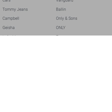
Cars
Vanguard
Tommy Jeans
Ballin
Campbell
Only & Sons
Geisha
ONLY
Lofty Manner
Zoso
Ydence
Vero Moda
Refined Department
Garcia
Sisters Point
Red Button
JDY
Fluresk
Harper & Yve
Object
Meld je aan voor onze nieuwsbrief
Meld je aan voor onze nieuwsbrief en profiteer als eerste van