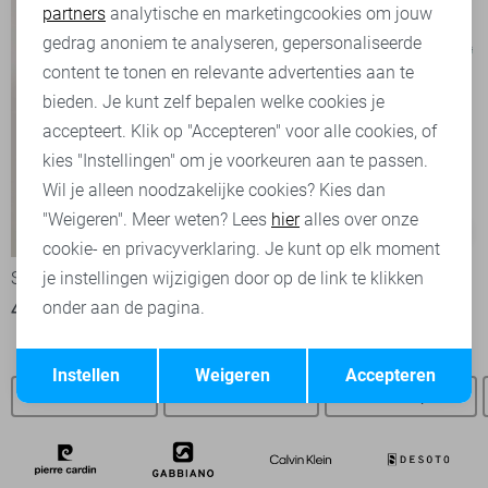
partners
analytische en marketingcookies om jouw
Marketing cookies
gedrag anoniem te analyseren, gepersonaliseerde
content te tonen en relevante advertenties aan te
bieden. Je kunt zelf bepalen welke cookies je
accepteert. Klik op "Accepteren" voor alle cookies, of
kies "Instellingen" om je voorkeuren aan te passen.
Wil je alleen noodzakelijke cookies? Kies dan
"Weigeren". Meer weten? Lees
hier
alles over onze
-50%
-50%
cookie- en privacyverklaring. Je kunt op elk moment
State of Art Overhemd
Petrol Industries T-shirt
je instellingen wijzigigen door op de link te klikken
onder aan de pagina.
40,00
79,95
15,00
29,99
Opslaan
Terug
Instellen
Weigeren
Accepteren
State of Art SALE
State of Art vesten
State of Art polo`s