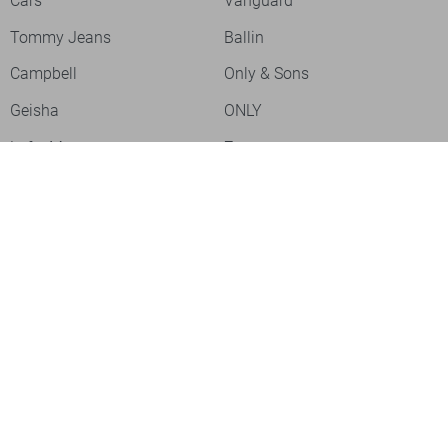
Cars
Vanguard
Tommy Jeans
Ballin
Campbell
Only & Sons
Geisha
ONLY
Lofty Manner
Zoso
Ydence
Vero Moda
Refined Department
Garcia
Sisters Point
Red Button
JDY
Fluresk
Harper & Yve
Object
Meld je aan voor onze nieuwsbrief
Meld je aan voor onze nieuwsbrief en profiteer als eerste van