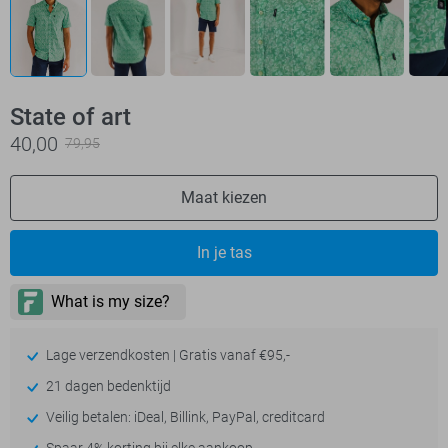
State of art
40,00
79,95
Maat kiezen
In je tas
Lage verzendkosten | Gratis vanaf €95,-
21 dagen bedenktijd
Veilig betalen: iDeal, Billink, PayPal, creditcard
Spaar 4% korting bij elke aankoop