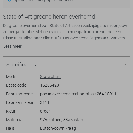
State of Art groene heren overhemd
Dit groene overhemd van State of Art is een veelzijdig stuk voor jouw
zomergarderobe. Met een speels bloemenpatroon brengt het een
frisse uitstraling naar elke outfit. Het overhemd is gemaakt van een
comfortabele mix van 97% katoen en 3% elastaan, wat zorgt voor een
Lees meer
aangenaam draagcomfort. De button-down kraag en de korte
mouwen maken het perfect voor casual gelegenheden, zoals een
barbecue of een strandwandeling. De regular fit en normale lengte
Specificaties
geven een relaxte, maar stijlvolle look.
Het bloemenpatroon voegt een unieke touch toe aan dit casual
Merk
State of art
overhemd, waardoor het een uitstekende keuze is voor allerlei
Bestelcode
15205428
informele settings. Dankzij de borstzak heb je de mogelijkheid om
Fabrikantcode
poplin overhemd met borstzak 264 15911
kleine persoonlijke spullen mee te nemen. Draag het met een korte
broek voor een ontspannen zomeravond, of combineer het met een
Fabrikant kleur
3111
jeans voor een nettere uitstraling. Met dit State of Art overhemd ben
Kleur
groen
je verzekerd van een modieuze én comfortabele look.
Materiaal
97% katoen, 3% elastan
Hals
Button-down kraag