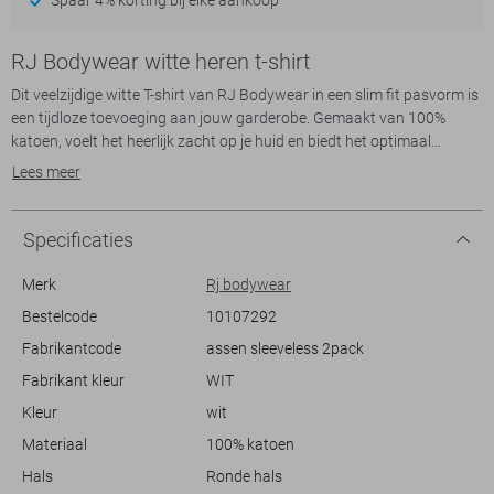
RJ Bodywear witte heren t-shirt
Dit veelzijdige witte T-shirt van RJ Bodywear in een slim fit pasvorm is
een tijdloze toevoeging aan jouw garderobe. Gemaakt van 100%
katoen, voelt het heerlijk zacht op je huid en biedt het optimaal
comfort. De mouwloze snit en de ronde halslijn geven het een
Lees meer
moderne touch, waardoor het T-shirt gemakkelijk te combineren is
met verschillende kledingstijlen. Het is een perfecte keuze voor een
casual dagje uit of als basislaag onder een blouse of blazer tijdens
Specificaties
een zakelijke bijeenkomst.
Dankzij het normale lengte-ontwerp is dit T-shirt ideaal voor dagelijks
Merk
Rj bodywear
gebruik. De stijlvolle uitstraling, die RJ Bodywear kenmerkt, maakt het
Bestelcode
10107292
geschikt voor allerlei gelegenheden, van een ontspannen middag in
Fabrikantcode
assen sleeveless 2pack
het park tot een semi-formele avond. Onmisbaar in elke
herengarderobe, biedt dit T-shirt niet alleen veelzijdigheid, maar ook
Fabrikant kleur
WIT
een verfijnde stijl die je eenvoudig kunt mixen en matchen. Voeg een
Kleur
wit
vleugje verfijning toe aan je dagelijkse outfit met deze betrouwbare en
modieuze keuze.
Materiaal
100% katoen
Hals
Ronde hals