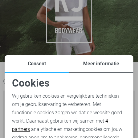
Consent
Meer informatie
Cookies
Ook het bekijken waard
Noodzakelijke cookies
Wij gebruiken cookies en vergelijkbare technieken
om je gebruikservaring te verbeteren. Met
Personalisatie cookies
functionele cookies zorgen we dat de website goed
werkt. Daarnaast gebruiken wij samen met
4
Analytische cookies
partners
analytische en marketingcookies om jouw
Marketing cookies
gedrag anoniem te analyseren, gepersonaliseerde