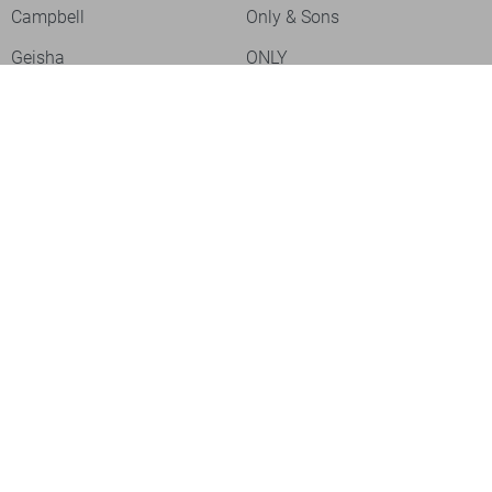
Campbell
Only & Sons
Geisha
ONLY
Lofty Manner
Zoso
Ydence
Vero Moda
Refined Department
Garcia
Sisters Point
Red Button
JDY
Fluresk
Harper & Yve
Object
Meld je aan voor onze nieuwsbrief
Meld je aan voor onze nieuwsbrief en profiteer als eerste van
acties!
Aanmelden