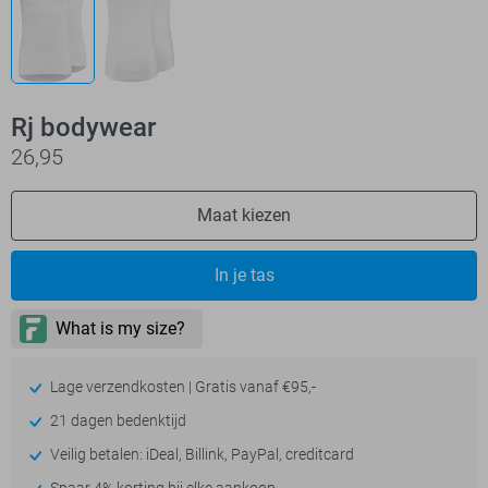
Rj bodywear
26,95
Maat kiezen
In je tas
Lage verzendkosten | Gratis vanaf €95,-
21 dagen bedenktijd
Veilig betalen: iDeal, Billink, PayPal, creditcard
Spaar 4% korting bij elke aankoop