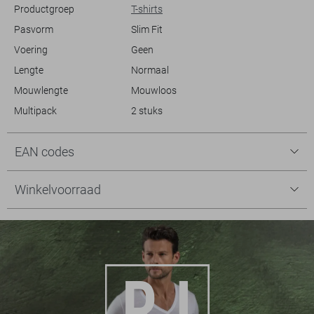
Productgroep
T-shirts
Pasvorm
Slim Fit
Voering
Geen
Lengte
Normaal
Mouwlengte
Mouwloos
Multipack
2 stuks
EAN codes
Winkelvoorraad