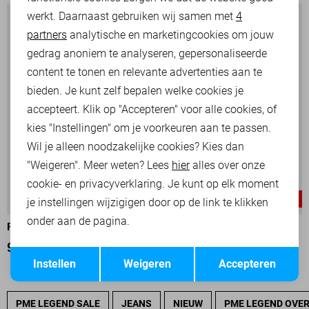
werkt. Daarnaast gebruiken wij samen met
4
Analytische cookies
partners
analytische en marketingcookies om jouw
Marketing cookies
gedrag anoniem te analyseren, gepersonaliseerde
content te tonen en relevante advertenties aan te
bieden. Je kunt zelf bepalen welke cookies je
accepteert. Klik op "Accepteren" voor alle cookies, of
kies "Instellingen" om je voorkeuren aan te passen.
Wil je alleen noodzakelijke cookies? Kies dan
"Weigeren". Meer weten? Lees
hier
alles over onze
cookie- en privacyverklaring. Je kunt op elk moment
-25%
-25%
je instellingen wijzigigen door op de link te klikken
onder aan de pagina.
PME LEGEND VEST
PME LEGEND VEST
90,00
119,99
97,50
129,99
Opslaan
Terug
Instellen
Weigeren
Accepteren
PME LEGEND SALE
JEANS
NIEUW
PME LEGEND OVE