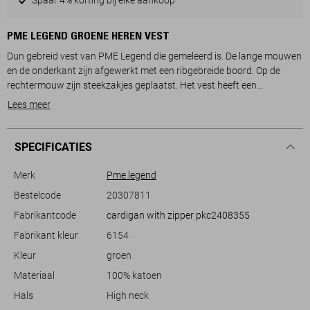
PME LEGEND GROENE HEREN VEST
Dun gebreid vest van PME Legend die gemeleerd is. De lange mouwen
en de onderkant zijn afgewerkt met een ribgebreide boord. Op de
rechtermouw zijn steekzakjes geplaatst. Het vest heeft een
opstaande kraag en sluit met een rits. Op borsthoogte is het logo van
Lees meer
PME Legend geplaatst.
SPECIFICATIES
Merk
Pme legend
Bestelcode
20307811
Fabrikantcode
cardigan with zipper pkc2408355
Fabrikant kleur
6154
Kleur
groen
Materiaal
100% katoen
Hals
High neck