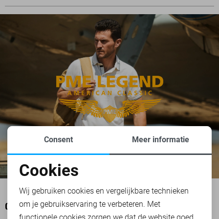
Consent
Meer informatie
Cookies
Noodzakelijke cookies
Wij gebruiken cookies en vergelijkbare technieken
om je gebruikservaring te verbeteren. Met
Personalisatie cookies
OOK HET BEKIJKEN WAARD
functionele cookies zorgen we dat de website goed