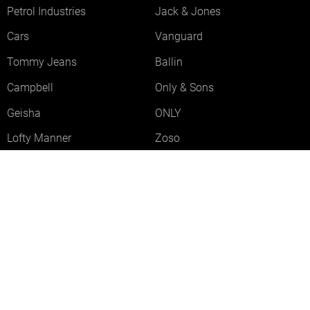
Petrol Industries
Jack & Jones
Cars
Vanguard
Tommy Jeans
Ballin
Campbell
Only & Sons
Geisha
ONLY
Lofty Manner
Zoso
Ydence
Vero Moda
Refined Department
Garcia
Sisters Point
Red Button
JDY
Fluresk
Harper & Yve
Object
Meld je aan voor onze nieuwsbrief