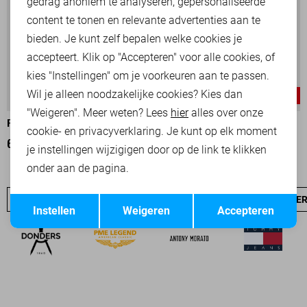
Marketing cookies
gedrag anoniem te analyseren, gepersonaliseerde
content te tonen en relevante advertenties aan te
bieden. Je kunt zelf bepalen welke cookies je
accepteert. Klik op "Accepteren" voor alle cookies, of
kies "Instellingen" om je voorkeuren aan te passen.
Wil je alleen noodzakelijke cookies? Kies dan
-25%
-25%
"Weigeren". Meer weten? Lees
hier
alles over onze
PME LEGEND TRUI
PME LEGEND TRUI
cookie- en privacyverklaring. Je kunt op elk moment
67,50
89,99
67,50
89,99
je instellingen wijzigigen door op de link te klikken
onder aan de pagina.
Opslaan
Terug
PME LEGEND SALE
JEANS
NIEUW
PME LEGEND OVE
Instellen
Weigeren
Accepteren