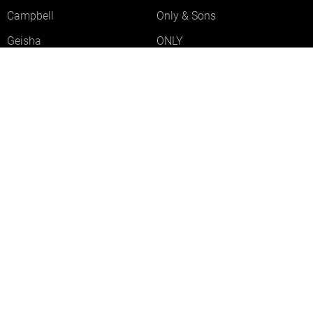
Campbell
Only & Sons
Geisha
ONLY
Lofty Manner
Zoso
Ydence
Vero Moda
Refined Department
Garcia
Sisters Point
Red Button
JDY
Fluresk
Harper & Yve
Object
Meld je aan voor onze nieuwsbrief
Meld je aan voor onze nieuwsbrief en profiteer als eerste van
acties!