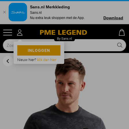
Sans.nl Merkkleding
Sans.nl
Download
Nu extra leuk shoppen met de App.
INLOGGEN
Nieuw hier?
klik dan hier