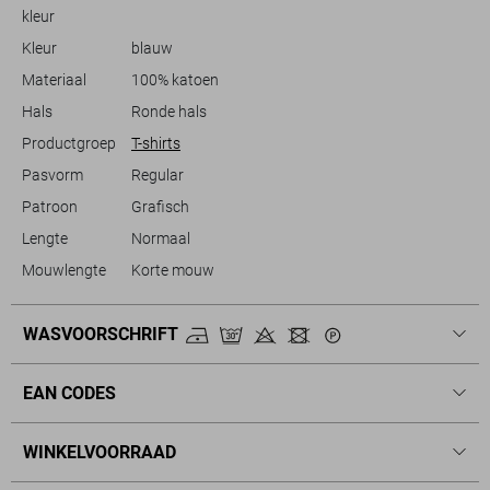
met dit T-shirt niet alleen voor stijl, maar ook voor kwaliteit die langer
kleur
meegaat.
Kleur
blauw
Materiaal
100% katoen
Hals
Ronde hals
Productgroep
T-shirts
Pasvorm
Regular
Patroon
Grafisch
Lengte
Normaal
Mouwlengte
Korte mouw
WASVOORSCHRIFT
EAN CODES
WINKELVOORRAAD