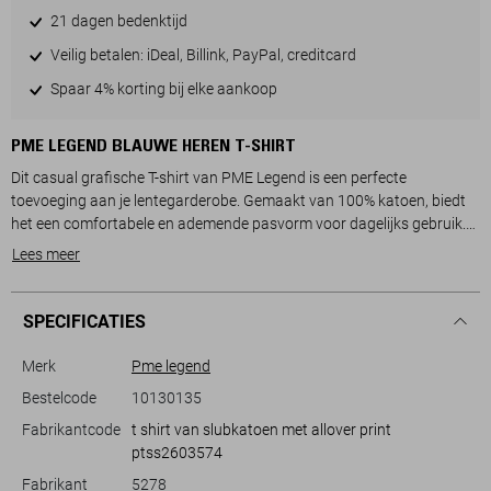
21 dagen bedenktijd
Veilig betalen: iDeal, Billink, PayPal, creditcard
Spaar 4% korting bij elke aankoop
PME LEGEND BLAUWE HEREN T-SHIRT
Dit casual grafische T-shirt van PME Legend is een perfecte
toevoeging aan je lentegarderobe. Gemaakt van 100% katoen, biedt
het een comfortabele en ademende pasvorm voor dagelijks gebruik.
Met de regular fit en de ronde hals creëer je een ontspannen, maar
Lees meer
verzorgde uitstraling. Het subtiele grafische patroon geeft dit T-shirt
een unieke twist zonder te overheersen, waardoor het uitstekend te
combineren is met diverse outfits.
SPECIFICATIES
Of je nu een luie dag thuis doorbrengt of een ontspannen middag met
vrienden plant, dit T-shirt is een veelzijdige keuze. Het past perfect bij
Merk
Pme legend
een klassieke jeans voor een casual look, maar combineert net zo
Bestelcode
10130135
makkelijk met een chino voor een wat meer doordachte, maar
Fabrikantcode
t shirt van slubkatoen met allover print
ongecompliceerde stijl. De subtiele branding aan de voorzijde voegt
ptss2603574
een speelse touch toe, terwijl de korte mouwen zorgen voor
bewegingsvrijheid en comfort. Dankzij het duurzame materiaal kies je
Fabrikant
5278