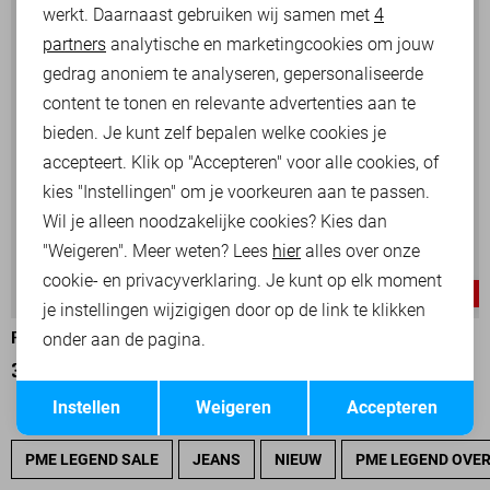
werkt. Daarnaast gebruiken wij samen met
4
Analytische cookies
partners
analytische en marketingcookies om jouw
Marketing cookies
gedrag anoniem te analyseren, gepersonaliseerde
content te tonen en relevante advertenties aan te
bieden. Je kunt zelf bepalen welke cookies je
accepteert. Klik op "Accepteren" voor alle cookies, of
kies "Instellingen" om je voorkeuren aan te passen.
Wil je alleen noodzakelijke cookies? Kies dan
"Weigeren". Meer weten? Lees
hier
alles over onze
cookie- en privacyverklaring. Je kunt op elk moment
-30%
-30%
je instellingen wijzigigen door op de link te klikken
onder aan de pagina.
PME LEGEND T-SHIRT
PME LEGEND T-SHIRT
35,00
49,99
35,00
49,99
Opslaan
Terug
Instellen
Weigeren
Accepteren
PME LEGEND SALE
JEANS
NIEUW
PME LEGEND OVE