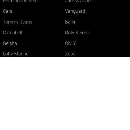
Petrol Industries
Jack & Jones
Cars
Vanguard
Tommy Jeans
Ballin
Campbell
Only & Sons
Geisha
ONLY
Lofty Manner
Zoso
Ydence
Vero Moda
Refined Department
Garcia
Sisters Point
Red Button
JDY
Fluresk
Harper & Yve
Object
Meld je aan voor onze nieuwsbrief