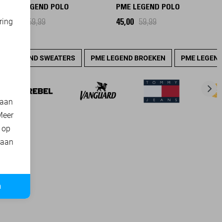
PME LEGEND POLO
PME LEGEND POLO
ring
45,00
59,99
45,00
59,99
d
PME LEGEND SWEATERS
PME LEGEND BROEKEN
PME LEGEND
 aan
Meer
t op
 aan
n