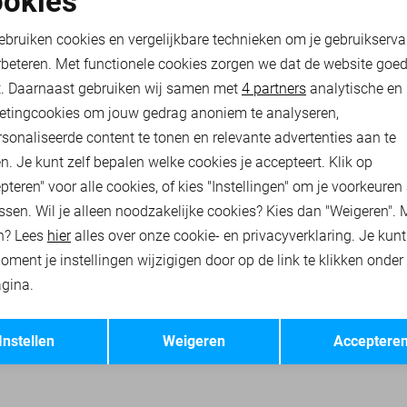
okies
PME LEGEND POLO
oodzakelijke cookies
Personalisatie cookies
ebruiken cookies en vergelijkbare technieken om je gebruikserva
45,00
59,99
rbeteren. Met functionele cookies zorgen we dat de website goe
nalytische cookies
Marketing cookies
t. Daarnaast gebruiken wij samen met
4 partners
analytische en
RHEMDEN
PME LEGEND T-SHIRTS
PME LEGEND POLO`S
etingcookies om jouw gedrag anoniem te analyseren,
sonaliseerde content te tonen en relevante advertenties aan te
n. Je kunt zelf bepalen welke cookies je accepteert. Klik op
pteren" voor alle cookies, of kies "Instellingen" om je voorkeuren
ssen. Wil je alleen noodzakelijke cookies? Kies dan "Weigeren". 
n? Lees
hier
alles over onze cookie- en privacyverklaring. Je kun
oment je instellingen wijzigigen door op de link te klikken onder
gina.
Opslaan
Terug
Instellen
Weigeren
Acceptere