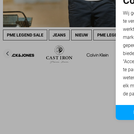
Co
N
Wij g
te ve
A
werk
PME LEGEND SALE
JEANS
NIEUW
PME LEGEND OVE
mark
geper
biede
"Acce
te pa
wete
elk m
de pa