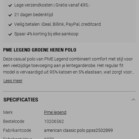
Lage verzendkosten | Gratis vanaf €95,-
21 dagen bedenktijd
Veilig betalen: iDeal, Billink, PayPal, creditcard
Spaar 4% korting bij elke aankoop
PME LEGEND GROENE HEREN POLO
Deze casual polo van PME Legend combineert comfort met stijl voor
een veelzijdige toevoeging aan je lentegarderobe. Het regular fit
model is vervaardigd uit 95% katoen en 5% elastaan, wat zorgt voor
een zachte en duurzame stof die fijn aanvoelt op de huid. De polo
Lees meer
heeft een stijlvolle ribkraag en een knoopsluiting, wat een klassieke
uitstraling geeft. De frisse groene kleur voegt een subtiele touch toe
aan je outfit, ideaal voor zowel een ontspannen dag thuis als een
SPECIFICATIES
casual uitje.
Dankzij de korte mouwen en normale lengte is deze PME Legend polo
Merk
Pme legend
geschikt voor warmere dagen, zonder in te boeten op comfort of stijl.
Bestelcode
10206562
Het logo op de borst voegt een authentiek detail toe dat de signatuur
Fabrikantcode
american classic polo ppss2502899
van het merk onderstreept. Je kunt deze polo moeiteloos combineren
met een jeans voor een relaxte look, of met een chino voor een iets