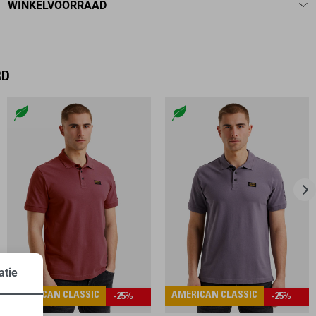
WINKELVOORRAAD
RD
atie
AMERICAN CLASSIC
AMERICAN CLASSIC
-25%
-25%