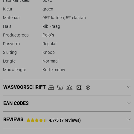
Fabrikant kleur
6072
meer verfijnde uitstraling. Of je nu de stad in gaat of een weekendje
Kleur
groen
weg plant, deze polo biedt precies de juiste balans tussen comfort en
stijl.
Materiaal
95% katoen, 5% elastan
Hals
Rib kraag
Productgroep
Polo`s
Pasvorm
Regular
Sluiting
Knoop
Lengte
Normaal
Mouwlengte
Korte mouw
WASVOORSCHRIFT
EAN CODES
REVIEWS
4.7/5
(7 reviews)