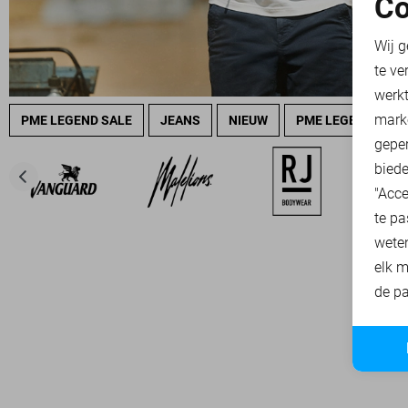
Co
N
Wij g
te ve
A
werk
mark
PME LEGEND SALE
JEANS
NIEUW
PME LEGEND OVE
geper
biede
"Acce
te pa
wete
elk m
de pa