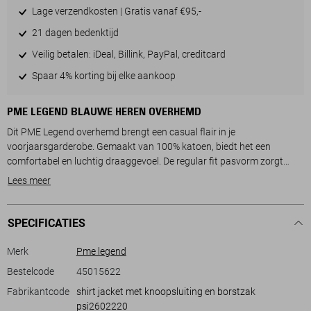
Lage verzendkosten | Gratis vanaf €95,-
21 dagen bedenktijd
Veilig betalen: iDeal, Billink, PayPal, creditcard
Spaar 4% korting bij elke aankoop
PME LEGEND BLAUWE HEREN OVERHEMD
Dit PME Legend overhemd brengt een casual flair in je
voorjaarsgarderobe. Gemaakt van 100% katoen, biedt het een
comfortabel en luchtig draaggevoel. De regular fit pasvorm zorgt
voor een tijdloze uitstraling, terwijl de klassiek donkerblauwe kleur
Lees meer
met fabrikantkeur 5116 een veelzijdige basis vormt voor elke outfit.
De knoopsluiting en puntkraag geven dit overhemd een nette
afwerking. De subtiele borstzakken voegen niet alleen een functioneel
SPECIFICATIES
element toe, maar benadrukken ook de casual stijl waar PME Legend
bekend om staat.
Merk
Pme legend
Perfect voor zowel een ontspannen dag op kantoor als voor een
Bestelcode
45015622
informele bijeenkomst met vrienden. Combineer dit overhemd met een
Fabrikantcode
shirt jacket met knoopsluiting en borstzak
chino voor een relaxte doch verzorgde look of draag het met je
psi2602220
favoriete jeans voor een weekenduitje. Dankzij de lange mouwen en