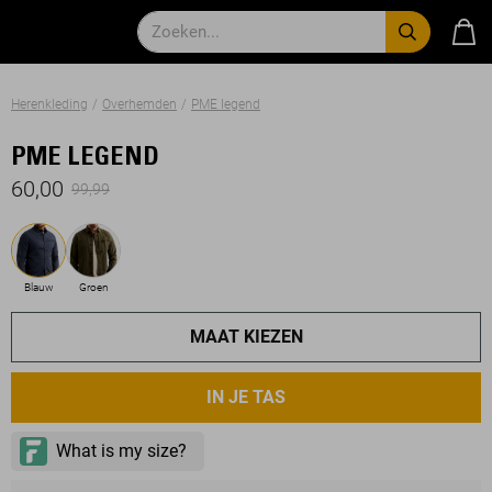
Herenkleding
Overhemden
PME legend
PME LEGEND
60,00
99,99
Blauw
Groen
MAAT KIEZEN
IN JE TAS