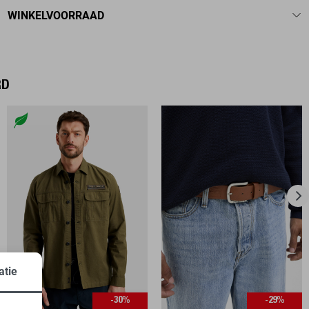
WINKELVOORRAAD
RD
atie
-30%
-29%