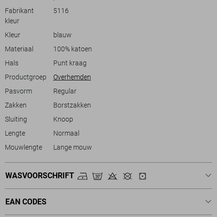
normale lengte is het geschikt voor de wisselende temperaturen in de
Fabrikant
5116
lente. Een betrouwbare keuze voor diverse casual settings.
kleur
Kleur
blauw
Materiaal
100% katoen
Hals
Punt kraag
Productgroep
Overhemden
Pasvorm
Regular
Zakken
Borstzakken
Sluiting
Knoop
Lengte
Normaal
Mouwlengte
Lange mouw
WASVOORSCHRIFT
EAN CODES