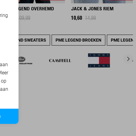
PME LEGEND OVERHEMD
JACK & JONES RIEM
ring
77,00
109,99
10,60
14,99
d
PME LEGEND SWEATERS
PME LEGEND BROEKEN
PME LEGEND
 aan
Meer
t op
 aan
n