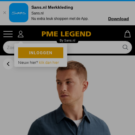
Sans.nl Merkkleding
Sans.nl
Download
Nu extra leuk shoppen met de App.
INLOGGEN
Nieuw hier?
klik dan hier