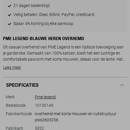
21 dagen bedenktijd
Veilig betalen: iDeal, Billink, PayPal, creditcard
Spaar 4% korting bij elke aankoop
PME LEGEND BLAUWE HEREN OVERHEMD
Dit casual overhemd van PME Legend is een tijdloze toevoeging aan
je garderobe. Gemaakt van 100% katoen, biedt het een luchtige en
comfortabele pasvorm met korte mouwen, ideaal voor de lente. Het
overhemd heeft een regular fit en een klassieke puntkraag. De rustige
Lees meer
ruitpatroon en de diepe, navy kleur zorgen voor een stijlvolle
uitstraling die gemakkelijk te combineren is met diverse outfits.
SPECIFICATIES
De knoopsluiting en subtiele details zoals het PME Legend logo op de
borst geven het overhemd een verfijnde uitstraling. Door de normale
Merk
Pme legend
lengte en casual stijl past het overhemd perfect bij jeans voor een
Bestelcode
10130149
ontspannen dagje uit, maar het is ook geschikt voor een meer formele
Fabrikantcode
overhemd met korte mouwen en ruitstructuur
casual Friday op kantoor. Met dit veelzijdige stuk kun je zowel een
psis2603256
modieuze als een comfortabele look creëren zonder concessies te
doen aan stijl.
Fabrikant
5052