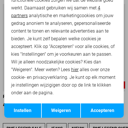
functionele cookies zorgen we dat de website goed
werkt. Daarnaast gebruiken wij samen met
4
Analytische cookies
partners
analytische en marketingcookies om jouw
Marketing cookies
gedrag anoniem te analyseren, gepersonaliseerde
content te tonen en relevante advertenties aan te
bieden. Je kunt zelf bepalen welke cookies je
accepteert. Klik op "Accepteren" voor alle cookies, of
kies "Instellingen" om je voorkeuren aan te passen.
Wil je alleen noodzakelijke cookies? Kies dan
"Weigeren". Meer weten? Lees
hier
alles over onze
cookie- en privacyverklaring. Je kunt op elk moment
je instellingen wijzigigen door op de link te klikken
-30%
-30%
onder aan de pagina.
PME LEGEND OVERHEMD
PME LEGEND OVERHEMD
Opslaan
Terug
49,00
69,99
56,00
79,99
Instellen
Weigeren
Accepteren