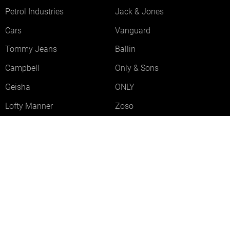
Petrol Industries
Jack & Jones
Cars
Vanguard
Tommy Jeans
Ballin
Campbell
Only & Sons
Geisha
ONLY
Lofty Manner
Zoso
Ydence
Vero Moda
Refined Department
Garcia
Sisters Point
Red Button
JDY
Fluresk
Harper & Yve
Object
Meld je aan voor onze nieuwsbrief