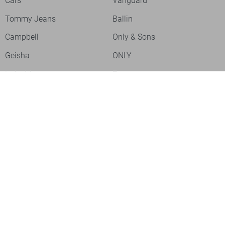
Cars
Vanguard
Tommy Jeans
Ballin
Campbell
Only & Sons
Geisha
ONLY
Lofty Manner
Zoso
Ydence
Vero Moda
Refined Department
Garcia
Sisters Point
Red Button
JDY
Fluresk
Harper & Yve
Object
Meld je aan voor onze nieuwsbrief
Meld je aan voor onze nieuwsbrief en profiteer als eerste van