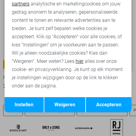
partners
analytische en marketingcookies om jouw
Marketing cookies
gedrag anoniem te analyseren, gepersonaliseerde
content te tonen en relevante advertenties aan te
bieden. Je kunt zelf bepalen welke cookies je
accepteert. Klik op "Accepteren" voor alle cookies, of
kies "Instellingen" om je voorkeuren aan te passen.
Wil je alleen noodzakelijke cookies? Kies dan
"Weigeren". Meer weten? Lees
hier
alles over onze
Commander 3.0
Nightflight
-30%
-30%
cookie- en privacyverklaring. Je kunt op elk moment
PME legend Korte broek
PME legend Jeans
je instellingen wijzigigen door op de link te klikken
onder aan de pagina.
70,00
99,99
70,00
99,99
Opslaan
Terug
Instellen
Weigeren
Accepteren
Jeans
Petrol Industries jeans
Petrol Industries truien
P