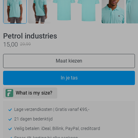
Petrol industries
15,00
29,99
Maat kiezen
In je tas
Lage verzendkosten | Gratis vanaf €95,-
21 dagen bedenktijd
Veilig betalen: iDeal, Billink, PayPal, creditcard
Spaar 4% korting bij elke aankoop