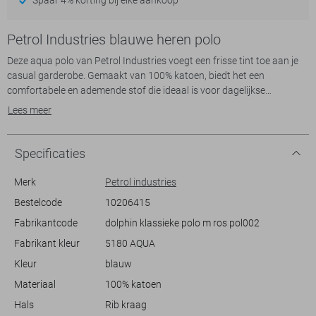
Petrol Industries blauwe heren polo
Deze aqua polo van Petrol Industries voegt een frisse tint toe aan je
casual garderobe. Gemaakt van 100% katoen, biedt het een
comfortabele en ademende stof die ideaal is voor dagelijkse
activiteiten. Met een regular fit en rib kraag geeft deze polo je een
Lees meer
klassieke uitstraling die je zowel naar een informele vergadering als
tijdens een ontspannen weekend kunt dragen. De subtiele structuur
van de stof voegt net dat beetje extra detail toe, terwijl de
Specificaties
knoopsluiting een nette afwerking biedt.
De korte mouwen en normale lengte maken deze polo veelzijdig en
Merk
Petrol industries
gemakkelijk te combineren met verschillende kledingstukken. Stel je
Bestelcode
10206415
voor hoe je deze luchtige polo draagt op een zonnige dag,
Fabrikantcode
dolphin klassieke polo m ros pol002
gecombineerd met je favoriete jeans of shorts. Of je nu een dag op
kantoor doorbrengt of geniet van een zomerse barbecue, deze Petrol
Fabrikant kleur
5180 AQUA
Industries polo zorgt ervoor dat je stijlvol en comfortabel blijft. Het
Kleur
blauw
kleine merklogo op de borst voegt een eenvoudig accent toe, dat de
tijdloze uitstraling van dit kledingstuk benadrukt.
Materiaal
100% katoen
Hals
Rib kraag