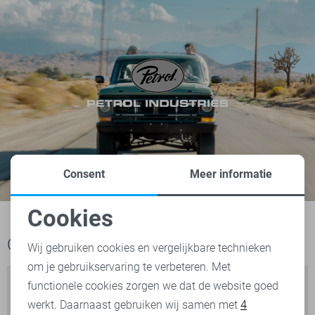
Consent
Meer informatie
Cookies
Noodzakelijke cookies
Ook het bekijken waard
Wij gebruiken cookies en vergelijkbare technieken
om je gebruikservaring te verbeteren. Met
Personalisatie cookies
functionele cookies zorgen we dat de website goed
werkt. Daarnaast gebruiken wij samen met
4
Analytische cookies