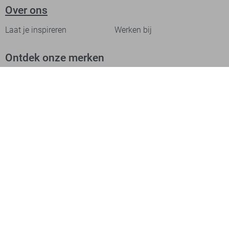
Over ons
Laat je inspireren
Werken bij
Ontdek onze merken
PME legend
Gabbiano
Cast Iron
NZA
Petrol Industries
Jack & Jones
Cars
Vanguard
Tommy Jeans
Ballin
Campbell
Only & Sons
Geisha
ONLY
Lofty Manner
Zoso
Ydence
Vero Moda