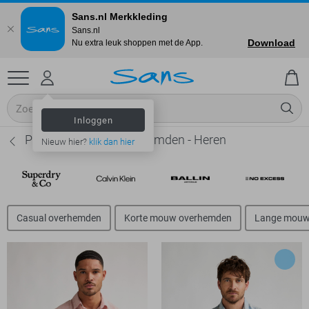
Sans.nl Merkkleding
Sans.nl
Download
Nu extra leuk shoppen met de App.
Inloggen
Petrol Industries Overhemden - Heren
Nieuw hier?
klik dan hier
Casual overhemden
Korte mouw overhemden
Lange mouw