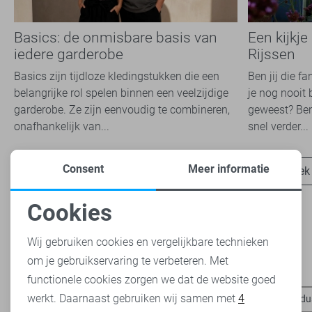
Basics: de onmisbare basis van
Een kijkje
iedere garderobe
Rijssen
Basics zijn tijdloze kledingstukken die een
Ben jij die f
belangrijke rol spelen binnen een veelzijdige
je nog nooit 
garderobe. Ze zijn eenvoudig te combineren,
geweest? Ben
onafhankelijk van...
snel verder...
Consent
Meer informatie
Ontdek nu
Ontdek
Cookies
Noodzakelijke cookies
Wij gebruiken cookies en vergelijkbare technieken
om je gebruikservaring te verbeteren. Met
Personalisatie cookies
Heb je dit al eens bekeken?
functionele cookies zorgen we dat de website goed
werkt. Daarnaast gebruiken wij samen met
4
Analytische cookies
Petrol Industries jeans
Petrol Industries truien
Petrol Indu