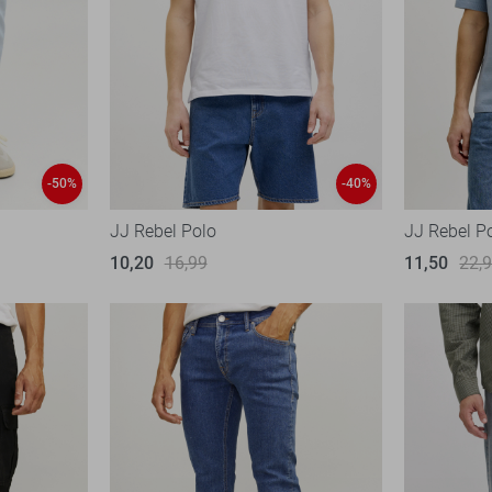
-50%
-40%
JJ Rebel Polo
JJ Rebel P
10,20
16,99
11,50
22,