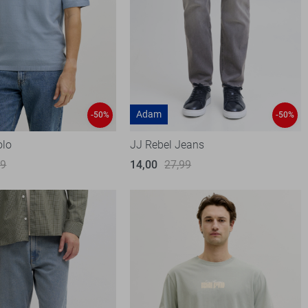
Adam
-50%
-50%
olo
JJ Rebel Jeans
99
14,00
27,99