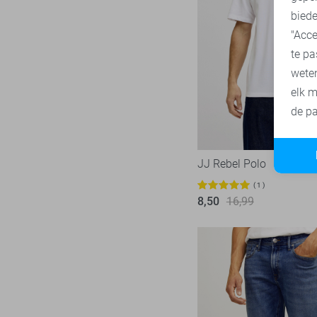
biede
"Acce
te pa
wete
elk m
de pa
JJ Rebel Polo
1
8,50
16,99