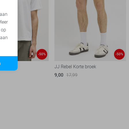
 aan
Meer
t op
 aan
-50%
-50%
n
shirt
JJ Rebel Korte broek
9
9,00
17,99