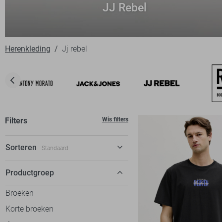
JJ Rebel
Herenkleding
Jj rebel
Filters
Wis filters
Sorteren
Standaard
Standaard
Productgroep
€ laag-hoog
Broeken
€ hoog-laag
Korte broeken