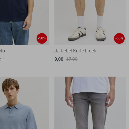
-50%
-50%
olo
JJ Rebel Korte broek
9,00
17,99
1
9