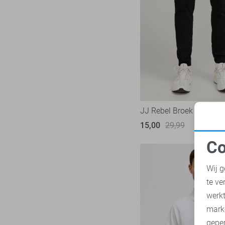
PME legend
841
Presly & Sun
6
Pure H. Tico
37
Pure Path
44
Red Temple
11
Replay
3
RJ Bodywear
17
JJ Rebel Broek
Sans
30
15,00
29,99
State of Art
182
Co
Superdry
N
109
Wij g
Tommy Jeans
71
te ve
Vanguard
217
A
werk
mark
geper