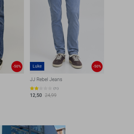
Luke
-50%
-50%
JJ Rebel Jeans
1
12,50
24,99