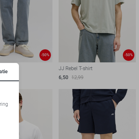
-50%
-50%
eans
JJ Rebel T-shirt
atie
99
6,50
12,99
ring
d