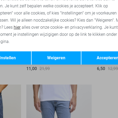
n. Je kunt zelf bepalen welke cookies je accepteert. Klik op
pteren" voor alle cookies, of kies "Instellingen" om je voorkeuren
ssen. Wil je alleen noodzakelijke cookies? Kies dan "Weigeren". 
n? Lees
hier
alles over onze cookie- en privacyverklaring. Je kun
oment je instellingen wijzigigen door op de link te klikken onder
gina.
-50%
-50%
Opslaan
Terug
Instellen
Weigeren
Acceptere
JJ Rebel Korte broek
JJ Rebel T-
11,00
21,99
6,50
12,9