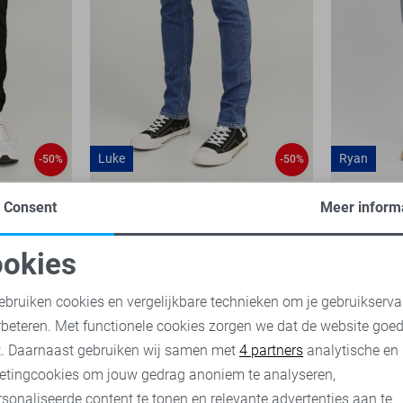
Luke
Ryan
-50%
-50%
JJ Rebel Jeans
JJ Rebel J
Consent
Meer inform
12,50
24,99
14,00
27,
okies
oodzakelijke cookies
Personalisatie cookies
ebruiken cookies en vergelijkbare technieken om je gebruikserva
rbeteren. Met functionele cookies zorgen we dat de website goe
nalytische cookies
Marketing cookies
t. Daarnaast gebruiken wij samen met
4 partners
analytische en
etingcookies om jouw gedrag anoniem te analyseren,
sonaliseerde content te tonen en relevante advertenties aan te