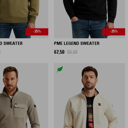
-25%
-25%
D SWEATER
PME LEGEND SWEATER
9
67,50
89,99