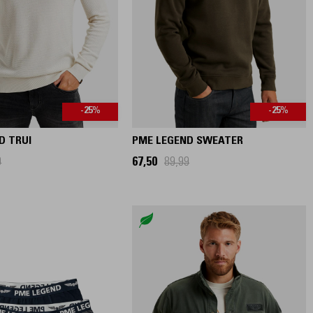
-25%
-25%
D TRUI
PME LEGEND SWEATER
9
67,50
89,99