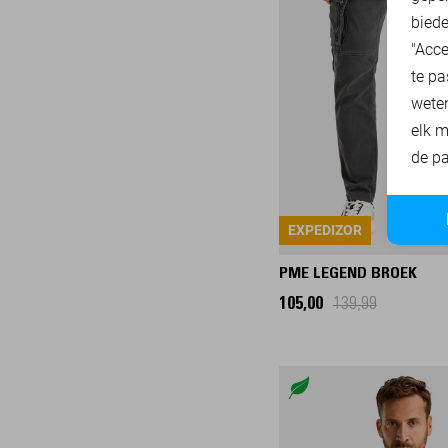
35/36
biede
36/30
"Acce
te pa
36/32
wete
36/34
elk m
36/36
de pa
36/38
38/30
38/32
EXPEDIZOR
38/34
PME LEGEND BROEK
38/36
105,00
139,99
38/38
40/30
40/32
40/34
42/30
42/32