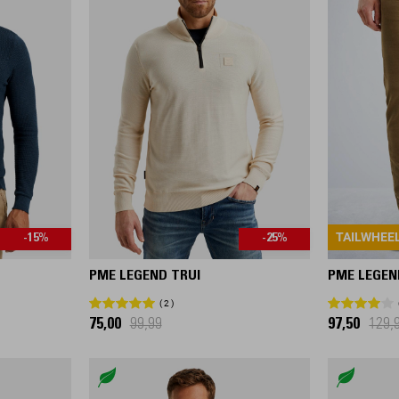
TAILWHEE
-15%
-25%
PME LEGEND TRUI
PME LEGEN
2
75,00
99,99
97,50
129,