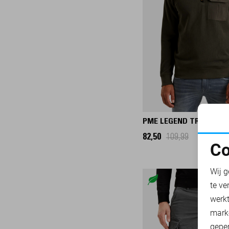
32/34
32/36
32/38
33/30
33/32
33/34
33/36
33/38
34/30
PME LEGEND TRUI
34/32
82,50
109,99
Co
34/34
N
34/36
Wij g
34/38
te ve
A
35/30
werk
35/32
mark
35/34
geper