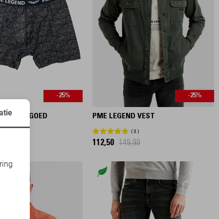
-25%
-25%
atie
ND ONDERGOED
PME LEGEND VEST
1
3
9
112,50
149,99
ring
d