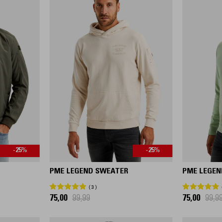
-25%
-25%
PME LEGEND SWEATER
PME LEGEN
3
75,00
99,99
75,00
99,9