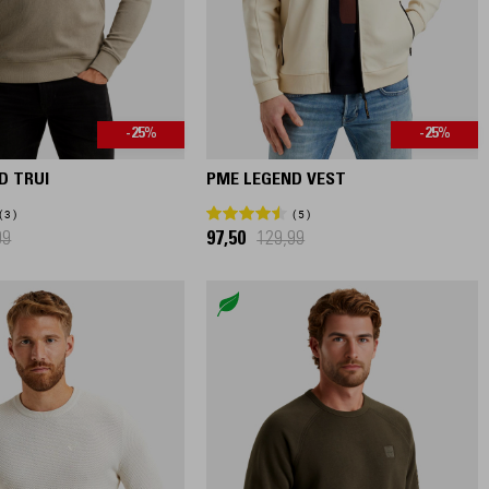
-25%
-25%
D TRUI
PME LEGEND VEST
3
5
99
97,50
129,99