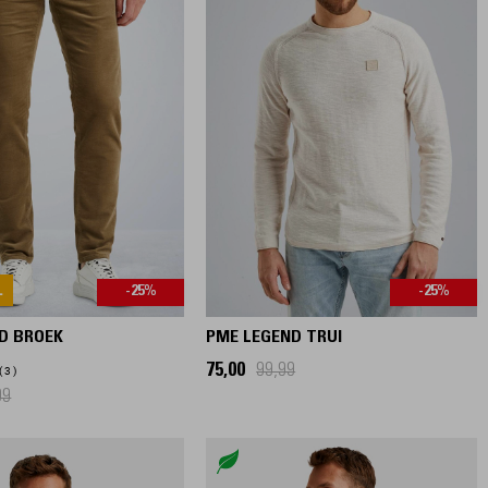
L
-25%
-25%
D BROEK
PME LEGEND TRUI
75,00
99,99
3
99