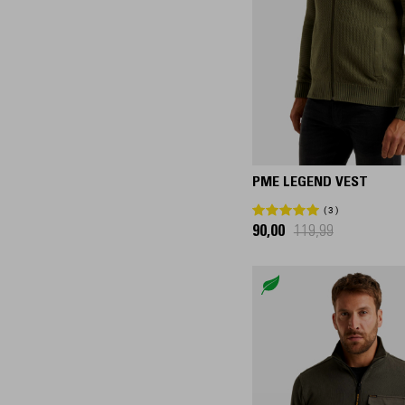
PIERRE CARDIN
28
ZWART
105
PME LEGEND
836
110
PRESLY & SUN
6
28/30
PURE H. TICO
37
28/32
PURE PATH
44
29/30
RED TEMPLE
11
29/32
REPLAY
3
30/30
PME LEGEND VEST
RJ BODYWEAR
17
30/32
3
SANS
30
90,00
119,99
30/34
STATE OF ART
179
31/30
SUPERDRY
108
31/32
TOMMY JEANS
69
31/34
VANGUARD
216
31/36
32/30
32/32