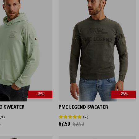
-25%
-25%
D SWEATER
PME LEGEND SWEATER
3
2
9
67,50
89,99