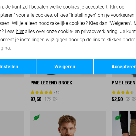
n. Je kunt zelf bepalen welke cookies je accepteert. Klik op
pteren" voor alle cookies, of kies "Instellingen" om je voorkeuren
ssen. Wil je alleen noodzakelijke cookies? Kies dan "Weigeren". 
n? Lees
hier
alles over onze cookie- en privacyverklaring. Je kun
oment je instellingen wijzigigen door op de link te klikken onder
gina.
Opslaan
Terug
Instellen
Weigeren
Acceptere
FLIGHTRIDER
-25%
-25%
PME LEGEND BROEK
PME LEGEN
1
97,50
129,99
52,50
69,9