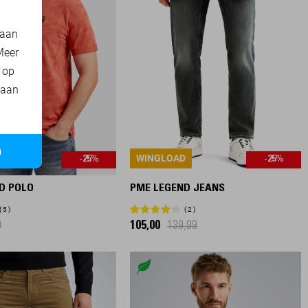
 aan
Meer
t op
 aan
n
WINGLOAD
-25%
-25%
D POLO
PME LEGEND JEANS
5
2
9
105,00
139,99