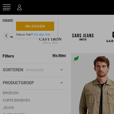
MENU
Herenkleding
Pme legend
INLOGGEN
Nieuw hier?
klik dan hier
Filters
Wis filters
SORTEREN
STANDAARD
STANDAARD
PRODUCTGROEP
€ LAAG-HOOG
BROEKEN
€ HOOG-LAAG
KORTE BROEKEN
JEANS