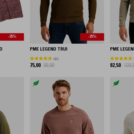
-25%
-25%
D
PME LEGEND TRUI
PME LEGEN
2
75,00
99,99
82,50
109,