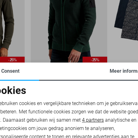
-25%
-25%
Consent
Meer inform
PME LEGEND VEST
PME LEGE
4
okies
97,50
129,99
26,25
34,9
oodzakelijke cookies
Personalisatie cookies
ebruiken cookies en vergelijkbare technieken om je gebruikserva
rbeteren. Met functionele cookies zorgen we dat de website goe
nalytische cookies
Marketing cookies
t. Daarnaast gebruiken wij samen met
4 partners
analytische en
etingcookies om jouw gedrag anoniem te analyseren,
sonaliseerde content te tonen en relevante advertenties aan te