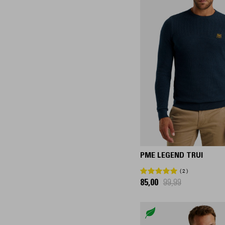
42/34
42/36
42/38
44/32
44/34
NS
S
M
L
XL
PME LEGEND TRUI
XXL
XXXL
2
85,00
99,99
XXXXL
XXXXXL