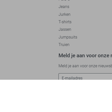
Jeans
Jurken
T-shirts
Jassen
Jumpsuits
Truien
Meld je aan voor onze 
Meld je aan voor onze nieuwsbri
Betaalmethodes