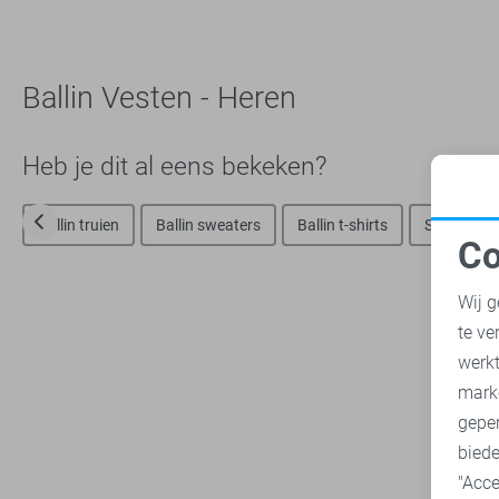
Ballin Vesten - Heren
Heb je dit al eens bekeken?
Ballin truien
Ballin sweaters
Ballin t-shirts
State of Ar
Co
N
Wij g
te ve
A
werk
mark
geper
biede
"Acce