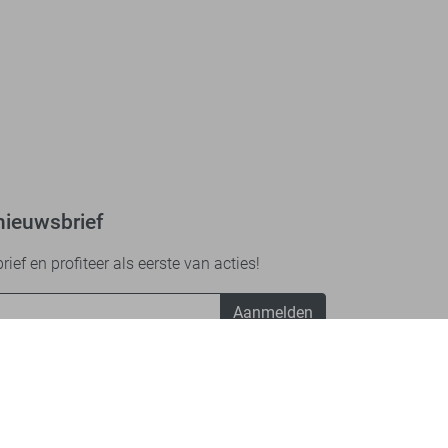
nieuwsbrief
ef en profiteer als eerste van acties!
Aanmelden