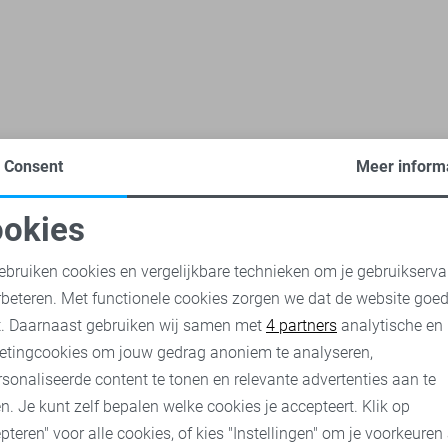
Consent
Meer inform
t vesten
Vanguard vesten
PME legend vesten
NO-EXCESS 
okies
oodzakelijke cookies
Personalisatie cookies
ebruiken cookies en vergelijkbare technieken om je gebruikserva
rbeteren. Met functionele cookies zorgen we dat de website goe
nalytische cookies
Marketing cookies
t. Daarnaast gebruiken wij samen met
4 partners
analytische en
etingcookies om jouw gedrag anoniem te analyseren,
sonaliseerde content te tonen en relevante advertenties aan te
n. Je kunt zelf bepalen welke cookies je accepteert. Klik op
pteren" voor alle cookies, of kies "Instellingen" om je voorkeuren