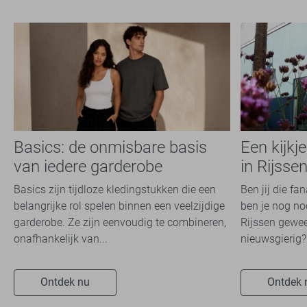
NO-EXCESS
11
Petrol Industries
4
PME legend
22
State of Art
12
Superdry
2
Tommy Jeans
4
Vanguard
Basics: de onmisbare basis
Een kijkj
14
van iedere garderobe
in Rijsse
Basics zijn tijdloze kledingstukken die een
Ben jij die fa
belangrijke rol spelen binnen een veelzijdige
ben je nog noo
garderobe. Ze zijn eenvoudig te combineren,
Rijssen gewee
onafhankelijk van...
nieuwsgierig? 
Ontdek nu
Ontdek 