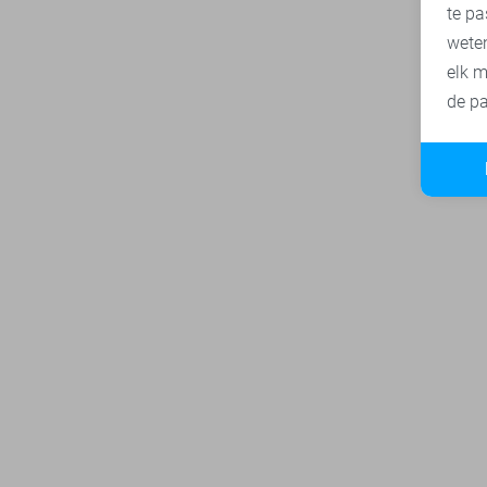
te pa
wete
elk m
de pa