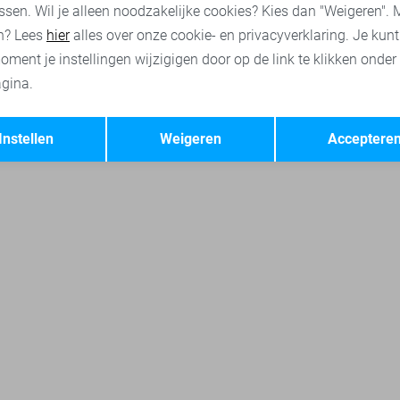
ssen. Wil je alleen noodzakelijke cookies? Kies dan "Weigeren". 
n? Lees
hier
alles over onze cookie- en privacyverklaring. Je kun
oment je instellingen wijzigigen door op de link te klikken onder
gina.
Opslaan
Terug
Instellen
Weigeren
Acceptere