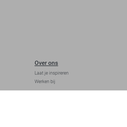
Over ons
Laat je inspireren
Werken bij
Ontdek onze merken
PME legend
Gabbiano
Cast Iron