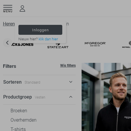
MENU
Herenkleding
Vesten
Ballin
Inloggen
Nieuw hier?
klik dan hier
Filters
Wis filters
Sorteren
Standaard
Standaard
Productgroep
Vesten
€ laag-hoog
Broeken
€ hoog-laag
Overhemden
T-shirts