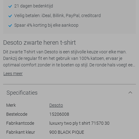
21 dagen bedenktijd
Veilig betalen: iDeal, Billink, PayPal, creditcard
Spaar 4% korting bij elke aankoop
Desoto zwarte heren t-shirt
Dit zwarte T-shirt van Desoto is een stijlvolle keuze voor elke man.
Dankzij de regular fit en het gebruik van 100% katoen, ervaar je
optimaal comfort zonder in te boeten op stijl. De ronde hals voegt een
klassiek element toe aan dit casual ontwerp, waardoor het T-shirt
Lees meer
geschikt is voor tal van gelegenheden. Of je nu een relaxte dag thuis
doorbrengt of op stap gaat met vrienden, dit T-shirt past perfect.
Specificaties
Met zijn subtiele uitstraling en normale lengte is dit T-shirt gemakkelijk
te combineren met diverse outfits. Draag het met een jeans voor een
Merk
Desoto
casual look, of combineer het met een nette broek voor een iets
Bestelcode
15206008
formelere setting. De korte mouwen maken het een uitstekende keuze
Fabrikantcode
luxuxry two ply t shirt 71570 30
voor de warmere dagen, en de hoge kwaliteit van de katoen zorgt
ervoor dat het T-shirt ademend en licht aanvoelt. Voeg dit veelzijdige
Fabrikant kleur
900 BLACK PIQUE
kledingstuk toe aan je garderobe voor een tijdloze en praktische stijl.