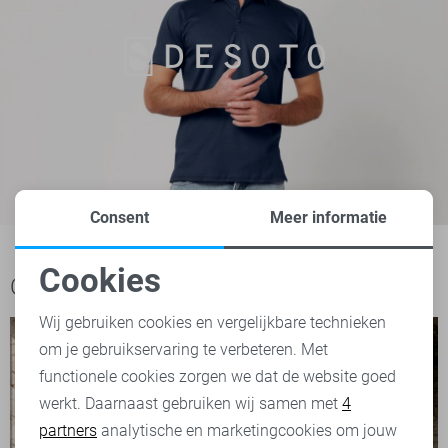
Consent
Meer informatie
Cookies
Ook het bekijken waard
Noodzakelijke cookies
Wij gebruiken cookies en vergelijkbare technieken
om je gebruikservaring te verbeteren. Met
Personalisatie cookies
functionele cookies zorgen we dat de website goed
werkt. Daarnaast gebruiken wij samen met
4
Analytische cookies
partners
analytische en marketingcookies om jouw