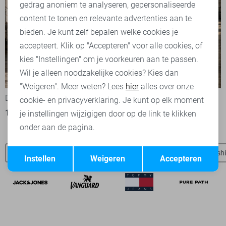
Marketing cookies
gedrag anoniem te analyseren, gepersonaliseerde
content te tonen en relevante advertenties aan te
bieden. Je kunt zelf bepalen welke cookies je
accepteert. Klik op "Accepteren" voor alle cookies, of
kies "Instellingen" om je voorkeuren aan te passen.
Wil je alleen noodzakelijke cookies? Kies dan
"Weigeren". Meer weten? Lees
hier
alles over onze
Desoto T-shirt
Desoto T-shirt
cookie- en privacyverklaring. Je kunt op elk moment
109,95
109,95
je instellingen wijzigigen door op de link te klikken
onder aan de pagina.
Opslaan
Terug
Desoto overhemden
Jack & Jones t-shirts
Only & Sons t-shi
Instellen
Weigeren
Accepteren