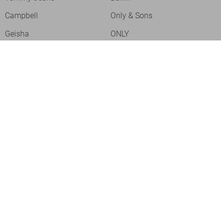
Campbell
Only & Sons
Geisha
ONLY
Lofty Manner
Zoso
Ydence
Vero Moda
- levertijd 2-5 dagen
Refined Department
Garcia
Sisters Point
Red Button
- levertijd 2-5 dagen
JDY
Fluresk
- levertijd 2-5 dagen
Harper & Yve
Object
- levertijd 2-5 dagen
Meld je aan voor onze nieuwsbrief
Meld je aan voor onze nieuwsbrief en profiteer als eerste van
- levertijd 2-5 dagen
acties!
- levertijd 2-5 dagen