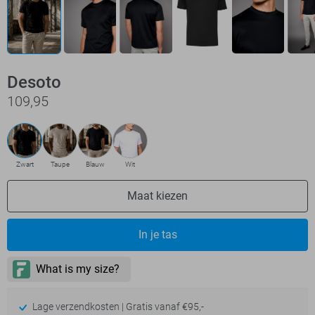
Desoto
109,95
Zwart
Taupe
Blauw
Wit
Maat kiezen
In je tas
Lage verzendkosten | Gratis vanaf €95,-