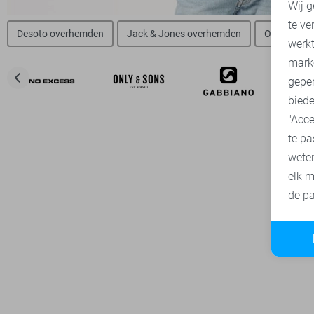
Wij g
te ve
Desoto overhemden
Jack & Jones overhemden
Only & Son
A
werk
mark
geper
biede
"Acce
te pa
wete
elk m
de pa