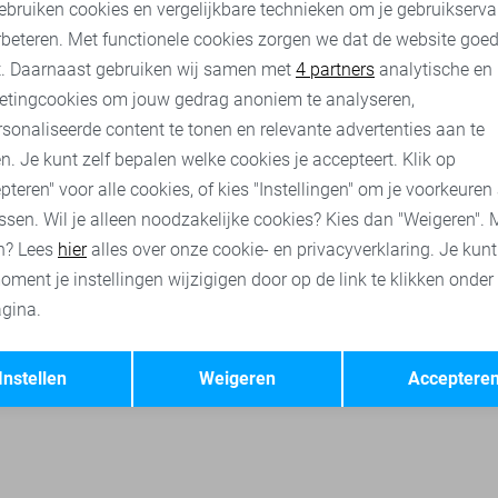
ebruiken cookies en vergelijkbare technieken om je gebruikserva
rbeteren. Met functionele cookies zorgen we dat de website goe
s overhemden
Cast Iron overhemden
Gabbiano overhemden
nalytische cookies
Marketing cookies
t. Daarnaast gebruiken wij samen met
4 partners
analytische en
etingcookies om jouw gedrag anoniem te analyseren,
sonaliseerde content te tonen en relevante advertenties aan te
n. Je kunt zelf bepalen welke cookies je accepteert. Klik op
pteren" voor alle cookies, of kies "Instellingen" om je voorkeuren
ssen. Wil je alleen noodzakelijke cookies? Kies dan "Weigeren". 
n? Lees
hier
alles over onze cookie- en privacyverklaring. Je kun
oment je instellingen wijzigigen door op de link te klikken onder
gina.
Opslaan
Terug
Instellen
Weigeren
Acceptere