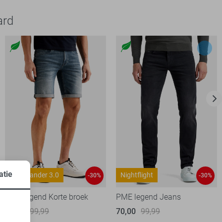
ard
atie
Commander 3.0
Nightflight
-30%
-30%
PME legend Korte broek
PME legend Jeans
70,00
99,99
70,00
99,99