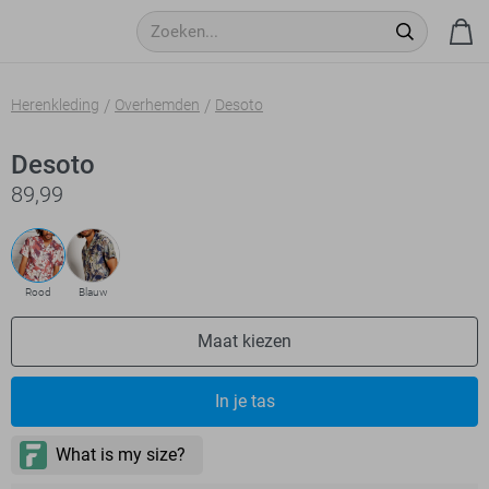
Herenkleding
Overhemden
Desoto
Desoto
89,99
Rood
Blauw
Maat kiezen
- levertijd 2-5 dagen
In je tas
- levertijd 2-5 dagen