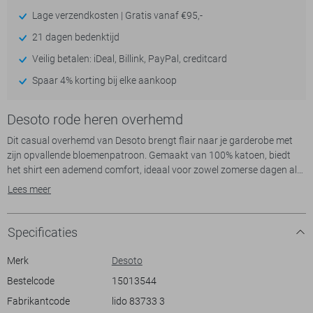
- levertijd 2-5 dagen
Lage verzendkosten | Gratis vanaf €95,-
- levertijd 2-5 dagen
21 dagen bedenktijd
Veilig betalen: iDeal, Billink, PayPal, creditcard
- levertijd 2-5 dagen
Spaar 4% korting bij elke aankoop
Desoto rode heren overhemd
Dit casual overhemd van Desoto brengt flair naar je garderobe met
zijn opvallende bloemenpatroon. Gemaakt van 100% katoen, biedt
het shirt een ademend comfort, ideaal voor zowel zomerse dagen als
informele bijeenkomsten. De korte mouwen en normale lengte zorgen
Lees meer
voor bewegingsvrijheid en een nonchalante uitstraling, terwijl de punt
kraag en knoopsluiting het een verfijnde twist geven.
Specificaties
Dankzij het kleurrijke ontwerp is dit Desoto overhemd een prima keuze
voor uiteenlopende gelegenheden. Of je nu een dagje naar het strand
Merk
Desoto
gaat of een barbecue gepland hebt, je maakt altijd indruk. Combineer
Bestelcode
15013544
het met een simpele short voor een ontspannen look of draag het met
Fabrikantcode
lido 83733 3
een chino voor een meer stadse stijl. Met dit overhemd ben je