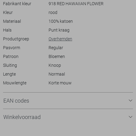
verzekerd van een stijlvolle, doch ontspannen uitstraling.
Fabrikant kleur
918 RED HAWAIIAN FLOWER
Kleur
rood
Materiaal
100% katoen
Hals
Punt kraag
Productgroep
Overhemden
Pasvorm
Regular
Patroon
Bloemen
Sluiting
Knoop
Lengte
Normaal
Mouwlengte
Korte mouw
EAN codes
Winkelvoorraad