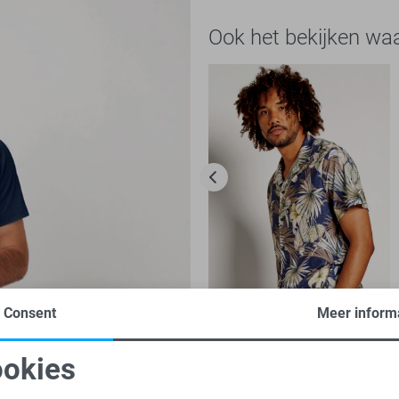
Ook het bekijken wa
Consent
Meer inform
Desoto Overhemd
okies
89,99
oodzakelijke cookies
Personalisatie cookies