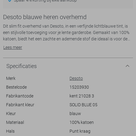
Desoto blauwe heren overhemd
Dit slim fit overhemd van Desoto, in een verfijnde lichtblauwe tint, is
een stijlvolle toevoeging voor je lente garderobe. Gemaakt van 100%
katoen, biedt het een zachte en ademende stof die ideaal is voor de
warmere dagen. Met de klassieke puntkraag en knoopsluiting straalt
Lees meer
het overhemd een elegante eenvoud uit. De lange mouwen en
normale lengte zorgen voor een traditionele look die geschikt is voor
zowel zakelijke als feestelijke gelegenheden.
Specificaties
Het Desoto overhemd past perfect bij diverse kledingstijlen. Of je nu
een belangrijke meeting hebt op kantoor of een avondje uit plant, dit
Merk
Desoto
kledingstuk biedt de flexibiliteit die je zoekt. Combineer het met een
Bestelcode
15203930
nette zwarte pantalon voor een professionele uitstraling of draag het
Fabrikantcode
kent 21028 3
casual over jeans voor een relaxte sfeer. Dit overhemd is niet alleen
een visueel aantrekkelijke keuze, maar ook een veelzijdige aanvulling
Fabrikant kleur
SOLID BLUE 05
die moeiteloos in je dagelijkse outfits geïntegreerd kan worden.
Kleur
blauw
Materiaal
100% katoen
Hals
Punt kraag