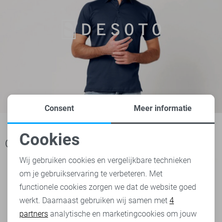
Consent
Meer informatie
Cookies
Ook het bekijken waard
Noodzakelijke cookies
Wij gebruiken cookies en vergelijkbare technieken
om je gebruikservaring te verbeteren. Met
Personalisatie cookies
functionele cookies zorgen we dat de website goed
werkt. Daarnaast gebruiken wij samen met
4
Analytische cookies
partners
analytische en marketingcookies om jouw