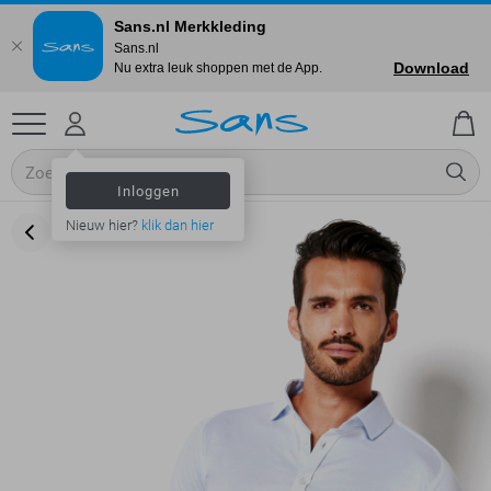
Sans.nl Merkkleding
Sans.nl
Download
Nu extra leuk shoppen met de App.
Inloggen
Nieuw hier?
klik dan hier