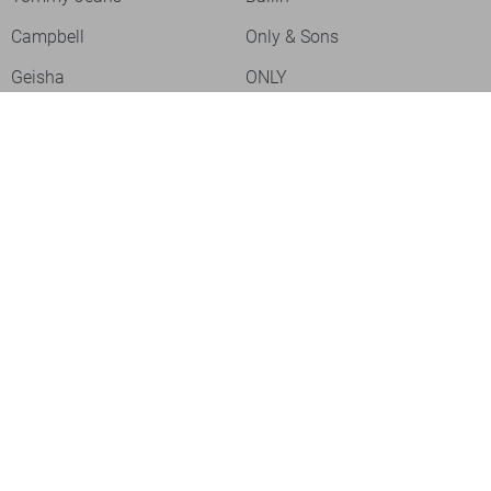
Campbell
Only & Sons
Geisha
ONLY
Lofty Manner
Zoso
Ydence
Vero Moda
Refined Department
Garcia
Sisters Point
Red Button
JDY
Fluresk
Harper & Yve
Object
Meld je aan voor onze nieuwsbrief
Meld je aan voor onze nieuwsbrief en profiteer als eerste van
acties!