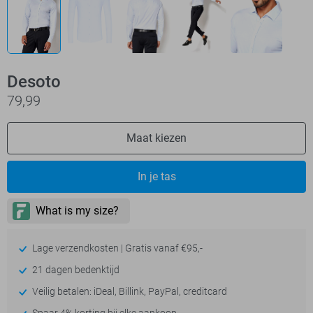
Desoto
79,99
Maat kiezen
In je tas
Lage verzendkosten | Gratis vanaf €95,-
21 dagen bedenktijd
Veilig betalen: iDeal, Billink, PayPal, creditcard
Spaar 4% korting bij elke aankoop