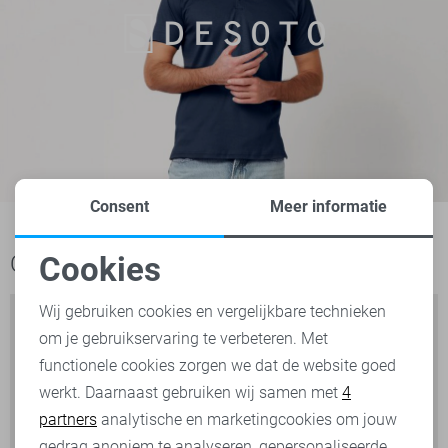
Consent
Meer informatie
Cookies
Ook het bekijken waard
Noodzakelijke cookies
Wij gebruiken cookies en vergelijkbare technieken
om je gebruikservaring te verbeteren. Met
Personalisatie cookies
functionele cookies zorgen we dat de website goed
werkt. Daarnaast gebruiken wij samen met
4
Analytische cookies
partners
analytische en marketingcookies om jouw
Marketing cookies
gedrag anoniem te analyseren, gepersonaliseerde