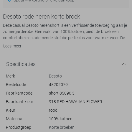
Desoto rode heren korte broek
Deze casual Desoto herenshort is een verfrissende toevoeging aan je
zomergarderobe. Gemaakt van 100% katoen, biedt de broek een
comfortabele en ademende stof die perfect is voor warmer weer. De
regular fit zorgt voor een ontspannen look, terwijl de elastische boord
Lees meer
het draagcomfort vergroot. De opvallende bloemenprint geeft de
short een speelse en levendige uitstraling, ideaal voor een informeel
dagje uit of een strandvakantie.
Specificaties
De steekzakken voegen functionaliteit toe, zodat je gemakkelijk je
Merk
Desoto
essentials bij de hand hebt. De regular waist biedt een klassieke
Bestelcode
45202079
pasvorm die bij diverse lichaamstypes past. Deze korte broek leent
Fabrikantcode
short 85090 3
zich uitstekend voor een casual setting. Combineer hem met een
effen T-shirt of een luchtig linnen overhemd voor een moeiteloos
Fabrikant kleur
918 RED HAWAIIAN FLOWER
stijlvolle look. Of je nu langs de boulevard flaneert of een barbecue
Kleur
rood
bijwoont, deze Desoto short is de juiste keuze voor een
ongedwongen, modieuze uitstraling.
Materiaal
100% katoen
Productgroep
Korte broeken