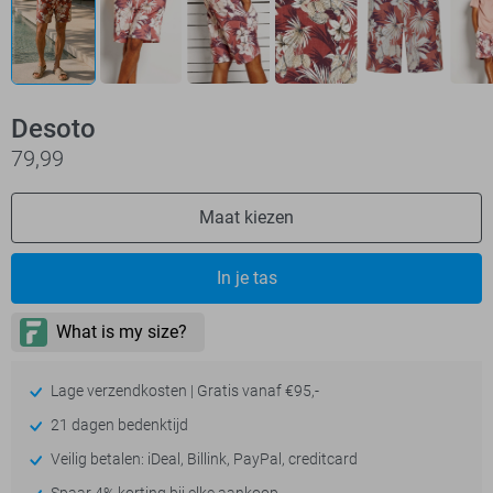
Desoto
79,99
Maat kiezen
In je tas
Lage verzendkosten | Gratis vanaf €95,-
21 dagen bedenktijd
Veilig betalen: iDeal, Billink, PayPal, creditcard
Spaar 4% korting bij elke aankoop