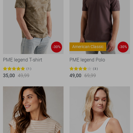
American Classic
-30%
-30%
PME legend T-shirt
PME legend Polo
1
3
35,00
49,99
49,00
69,99