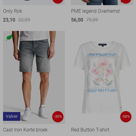
Only Rok
PME legend Overhemd
23,10
32,99
56,00
79,99
Valver
-30%
-50%
Cast Iron Korte broek
Red Button T-shirt