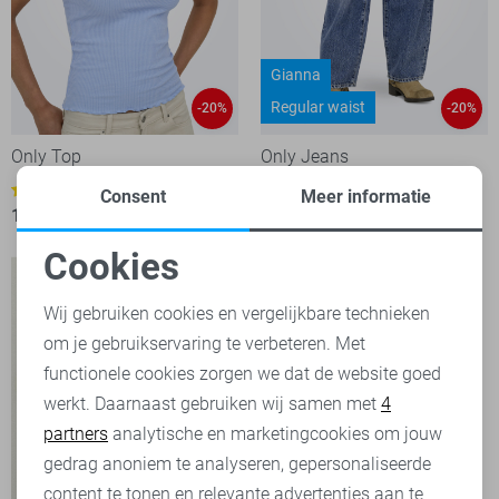
Gianna
Regular waist
-20%
-20%
Only Top
Only Jeans
2
1
Consent
Meer informatie
13,60
16,99
39,95
49,99
Cookies
Noodzakelijke cookies
Wij gebruiken cookies en vergelijkbare technieken
om je gebruikservaring te verbeteren. Met
Personalisatie cookies
functionele cookies zorgen we dat de website goed
werkt. Daarnaast gebruiken wij samen met
4
Analytische cookies
partners
analytische en marketingcookies om jouw
Marketing cookies
gedrag anoniem te analyseren, gepersonaliseerde
content te tonen en relevante advertenties aan te