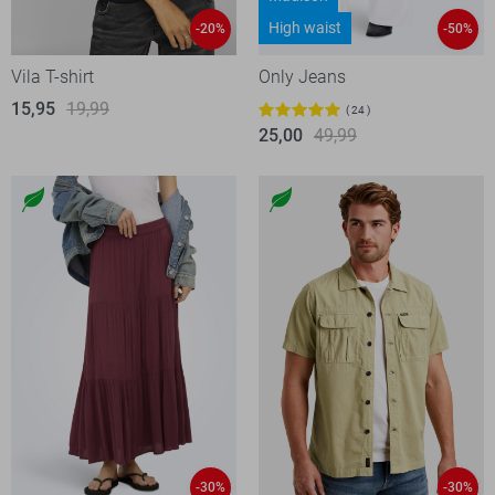
High waist
-20%
-50%
Vila T-shirt
Only Jeans
15,95
19,99
24
25,00
49,99
-30%
-30%