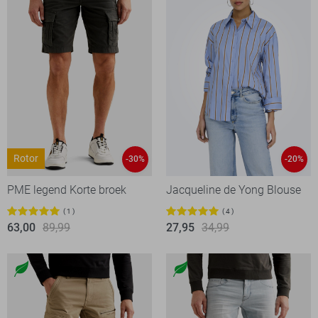
Rotor
-30%
-20%
PME legend Korte broek
Jacqueline de Yong Blouse
1
4
63,00
89,99
27,95
34,99