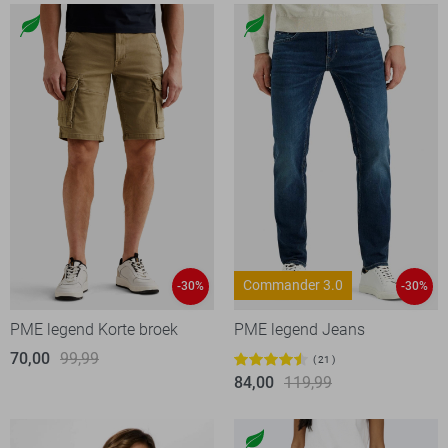
Commander 3.0
-30%
-30%
PME legend Korte broek
PME legend Jeans
70,00
99,99
21
84,00
119,99