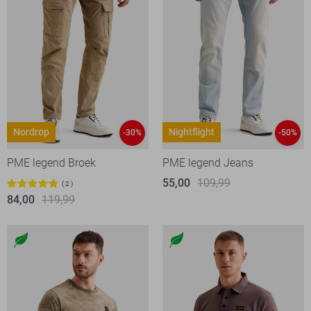
Nordrop
Nightflight
-30%
-50%
PME legend Broek
PME legend Jeans
55,00
109,99
2
84,00
119,99