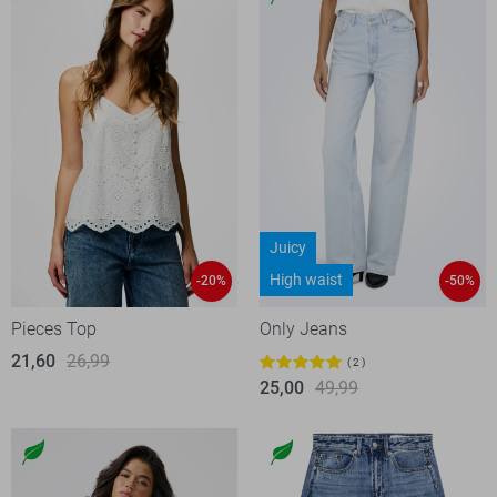
Juicy
High waist
-20%
-50%
Pieces Top
Only Jeans
21,60
26,99
2
25,00
49,99