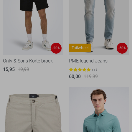
Tailwheel
-20%
-50%
Only & Sons Korte broek
PME legend Jeans
15,95
19,99
1
60,00
119,99