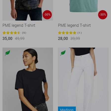
-30%
-30%
PME legend T-shirt
PME legend T-shirt
5
1
35,00
49,99
28,00
39,99
Madison