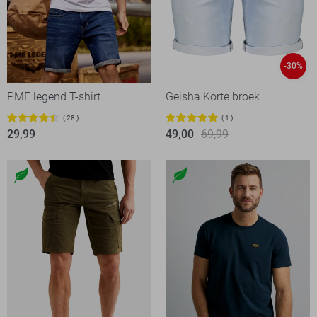
-30%
PME legend T-shirt
Geisha Korte broek
28
1
29,99
49,00
69,99