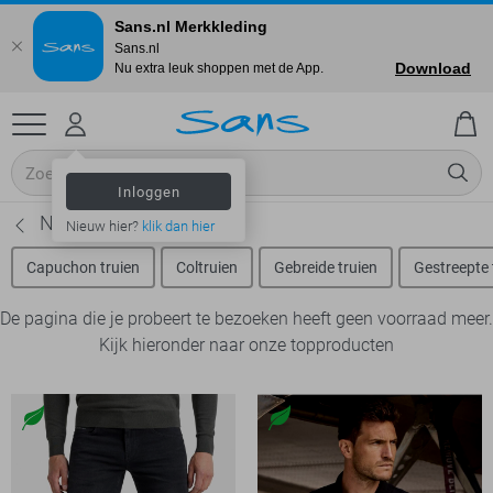
Sans.nl Merkkleding
Sans.nl
Download
Nu extra leuk shoppen met de App.
Inloggen
Neon truien
Nieuw hier?
klik dan hier
Capuchon truien
Coltruien
Gebreide truien
Gestreepte 
De pagina die je probeert te bezoeken heeft geen voorraad meer.
Kijk hieronder naar onze topproducten