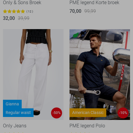
Only & Sons Broek
PME legend Korte broek
70,00
99,99
12
32,00
39,99
Gianna
Regular waist
American Classic
-50%
-10%
Only Jeans
PME legend Polo