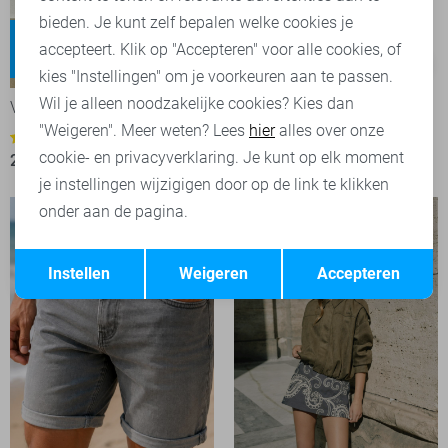
bieden. Je kunt zelf bepalen welke cookies je
Tessa
accepteert. Klik op "Accepteren" voor alle cookies, of
High waist
-50%
-50%
kies "Instellingen" om je voorkeuren aan te passen.
Wil je alleen noodzakelijke cookies? Kies dan
Vero Moda Jeans
Zoso Blouse
"Weigeren". Meer weten? Lees
hier
alles over onze
45,00
89,95
6
cookie- en privacyverklaring. Je kunt op elk moment
25,00
49,99
je instellingen wijzigigen door op de link te klikken
onder aan de pagina.
Opslaan
Terug
Instellen
Weigeren
Accepteren