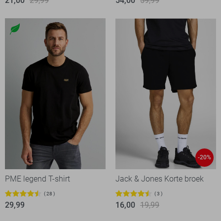
21,00
29,99
54,00
59,99
-20%
PME legend T-shirt
Jack & Jones Korte broek
28
3
29,99
16,00
19,99