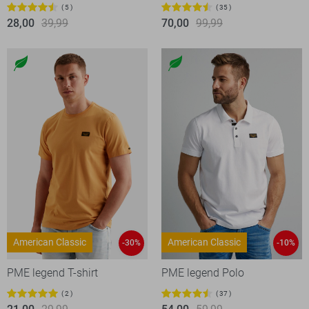
5
35
28,00
39,99
70,00
99,99
American Classic
American Classic
-30%
-10%
PME legend T-shirt
PME legend Polo
2
37