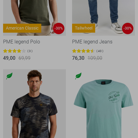
American Classic
Tailwheel
-30%
-30%
PME legend Polo
PME legend Jeans
3
40
49,00
69,99
76,30
109,00