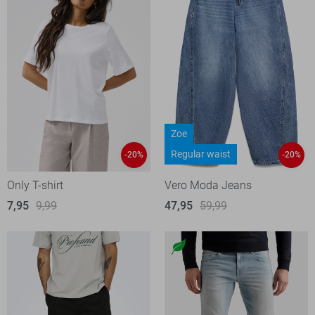
Zoe
Regular waist
-20%
-20%
Only T-shirt
Vero Moda Jeans
7,95
9,99
47,95
59,99