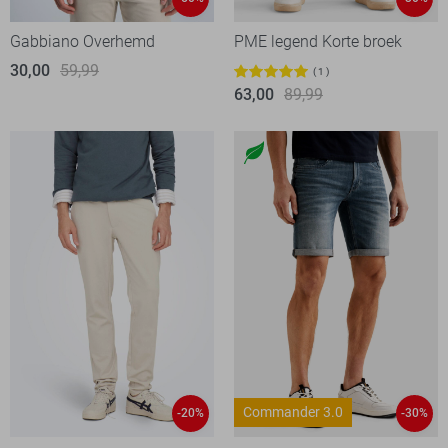
Gabbiano Overhemd
PME legend Korte broek
30,00
59,99
1
63,00
89,99
Commander 3.0
-20%
-30%