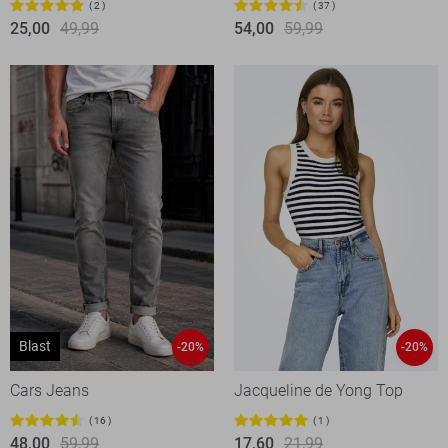
2
37
25,00
49,99
54,00
59,99
Blast
-20%
-20%
Cars Jeans
Jacqueline de Yong Top
16
1
48,00
59,99
17,60
21,99