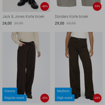
-40%
-59%
Jack & Jones Korte broek
Donders Korte broek
24,00
39,99
29,00
69,95
Gianna
Madison
Regular waist
High waist
-35%
-20%