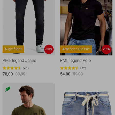
Nightflight
American Classic
-30%
-10%
PME legend Jeans
PME legend Polo
46
37
70,00
99,99
54,00
59,99