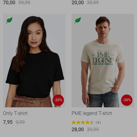
70,00
99,99
20,00
39,99
-20%
-30%
Only T-shirt
PME legend T-shirt
7,95
9,99
5
28,00
39,99