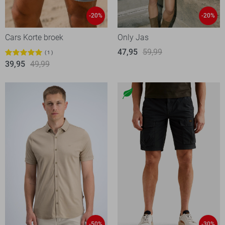
-20%
-20%
Cars Korte broek
Only Jas
47,95
59,99
1
39,95
49,99
-50%
-30%