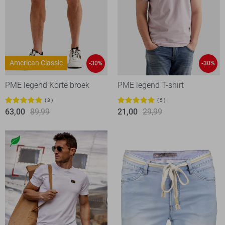
American Classic
-30%
-30%
PME legend Korte broek
PME legend T-shirt
3
5
63,00
89,99
21,00
29,99