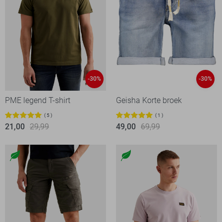
-30%
-30%
PME legend T-shirt
Geisha Korte broek
5
1
21,00
29,99
49,00
69,99