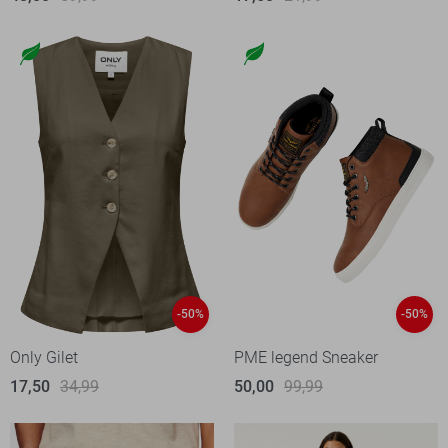
-50%
-50%
Only Gilet
PME legend Sneaker
17,50
34,99
50,00
99,99