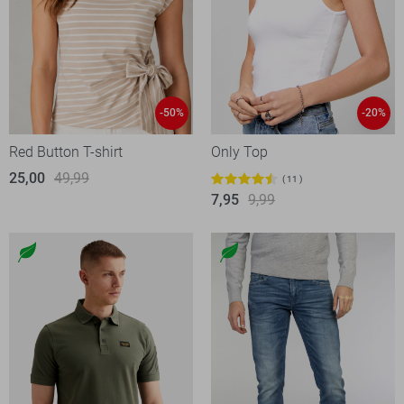
-50%
-20%
Red Button T-shirt
Only Top
25,00
49,99
11
7,95
9,99