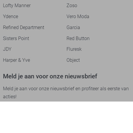
Lofty Manner
Zoso
Ydence
Vero Moda
Refined Department
Garcia
Sisters Point
Red Button
JDY
Fluresk
Harper & Yve
Object
Meld je aan voor onze nieuwsbrief
Meld je aan voor onze nieuwsbrief en profiteer als eerste van
acties!
Aanmelden
Betaalmethodes