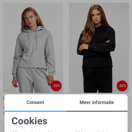
-20%
-20%
Pieces Trui
Pieces sweater
Consent
Meer informatie
1
1
19,95
24,99
19,95
24,99
Cookies
Noodzakelijke cookies