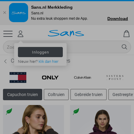
Sans.nl Merkkleding
Sans.nl
Download
Nu extra leuk shoppen met de App.
Inloggen
Capuchon truien - Dames
Nieuw hier?
klik dan hier
Capuchon truien
Coltruien
Gebreide truien
Gestreepte 