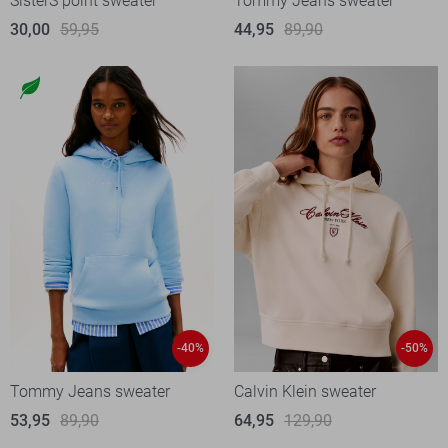
SisterS point sweater
Tommy Jeans sweater
30,00
59,95
44,95
89,90
-40%
-50%
Tommy Jeans sweater
Calvin Klein sweater
53,95
89,90
64,95
129,90