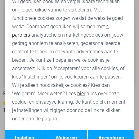
Wij gebruiken cookies en vergelijkbare technieken
om je gebruikservaring te verbeteren. Met
Personalisatie cookies
functionele cookies zorgen we dat de website goed
werkt. Daarnaast gebruiken wij samen met
4
Analytische cookies
partners
analytische en marketingcookies om jouw
Marketing cookies
gedrag anoniem te analyseren, gepersonaliseerde
content te tonen en relevante advertenties aan te
bieden. Je kunt zelf bepalen welke cookies je
accepteert. Klik op "Accepteren" voor alle cookies, of
kies "Instellingen" om je voorkeuren aan te passen.
-20%
-50%
Wil je alleen noodzakelijke cookies? Kies dan
"Weigeren". Meer weten? Lees
hier
alles over onze
Pieces sweater
Tommy Jeans sweater
cookie- en privacyverklaring. Je kunt op elk moment
44,95
89,90
1
19,95
24,99
je instellingen wijzigigen door op de link te klikken
onder aan de pagina.
Opslaan
Terug
Filter
1
Instellen
Weigeren
Accepteren