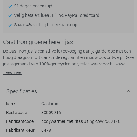
21 dagen bedenktijd
Veilig betalen: iDeal, Billink, PayPal, creditcard
Spaar 4% korting bij elke aankoop
Cast Iron groene heren jas
De Cast Iron jas is een stijlvolle toevoeging aan je garderobe met een
hoog draagcomfort dankzij de regular fit en mouwloos ontwerp. Deze
jas is gemaakt van 100% gerecycled polyester, waardoor hij zowel
duurzaam als comfortabel is. De sage groene kleur geeft een
Lees meer
moderne en veelzijdige uitstraling die perfect is voor dagelijks gebruik
in het voorjaar. Praktisch met ritszakken en een ritssluiting, biedt deze
jas zowel gemak als stijl.
Specificaties
De gewatteerde polyester voering houdt je warm op koelere
Merk
Cast iron
lentedagen, terwijl de high neck extra bescherming biedt. De subtiele
Bestelcode
30009946
textuur en het minimalistische design maken deze jas eenvoudig te
Fabrikantcode
bodywarmer met ritssluiting cbw2602140
combineren met diverse outfits. Of je nu een wandeling maakt, een
luie zondagochtend doorbrengt of een informele meeting hebt, de
Fabrikant kleur
6478
Cast Iron jas past bij elke casual gelegenheid. Dit duurzame