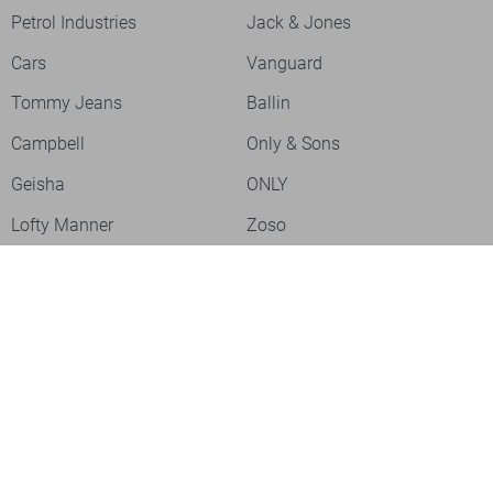
Petrol Industries
Jack & Jones
Cars
Vanguard
Tommy Jeans
Ballin
Campbell
Only & Sons
Geisha
ONLY
Lofty Manner
Zoso
Ydence
Vero Moda
Refined Department
Garcia
Sisters Point
Red Button
JDY
Fluresk
Harper & Yve
Object
Meld je aan voor onze nieuwsbrief