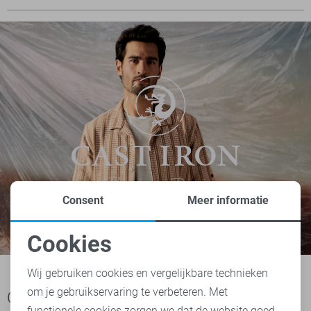
Consent
Meer informatie
Cookies
Noodzakelijke cookies
Wij gebruiken cookies en vergelijkbare technieken
om je gebruikservaring te verbeteren. Met
Personalisatie cookies
Ook het bekijken waard
functionele cookies zorgen we dat de website goed