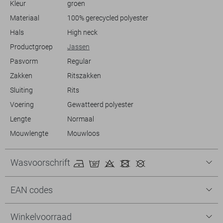
Kleur
groen
kledingstuk zorgt ervoor dat je met een goed geweten stijlvol voor de
Materiaal
100% gerecycled polyester
Meer informatie:
Hals
High neck
De totale lengte is 66 cm bij maat M.
Productgroep
Jassen
Pasvorm
Regular
Zakken
Ritszakken
Sluiting
Rits
Voering
Gewatteerd polyester
Lengte
Normaal
Mouwlengte
Mouwloos
Wasvoorschrift
EAN codes
Winkelvoorraad