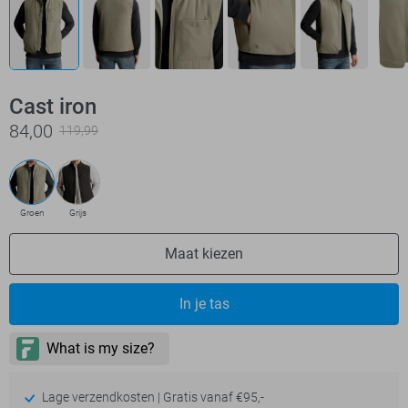
Cast iron
84,00
119,99
Groen
Grijs
Maat kiezen
In je tas
Lage verzendkosten | Gratis vanaf €95,-