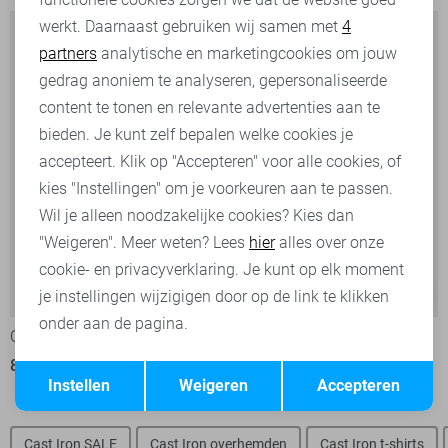
werkt. Daarnaast gebruiken wij samen met
4
Analytische cookies
partners
analytische en marketingcookies om jouw
Marketing cookies
gedrag anoniem te analyseren, gepersonaliseerde
content te tonen en relevante advertenties aan te
bieden. Je kunt zelf bepalen welke cookies je
accepteert. Klik op "Accepteren" voor alle cookies, of
kies "Instellingen" om je voorkeuren aan te passen.
Wil je alleen noodzakelijke cookies? Kies dan
"Weigeren". Meer weten? Lees
hier
alles over onze
cookie- en privacyverklaring. Je kunt op elk moment
-30%
-50%
je instellingen wijzigigen door op de link te klikken
onder aan de pagina.
Cast Iron Jas
Vanguard Jas
Opslaan
84,00
119,99
65,00
129,99
Terug
Instellen
Weigeren
Accepteren
Cast Iron SALE
Cast Iron overhemden
Cast Iron t-shirts