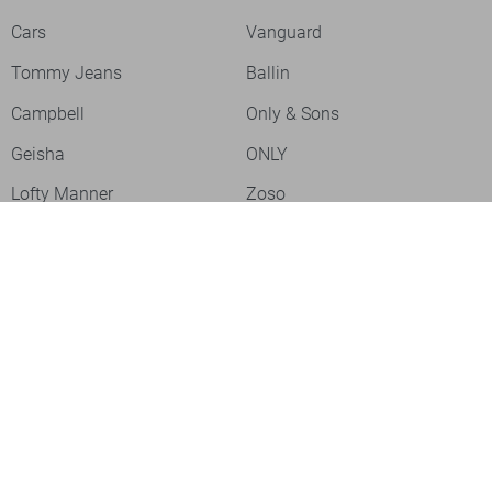
Cars
Vanguard
Tommy Jeans
Ballin
Campbell
Only & Sons
Geisha
ONLY
Lofty Manner
Zoso
Ydence
Vero Moda
Refined Department
Garcia
Sisters Point
Red Button
JDY
Fluresk
Harper & Yve
Object
Meld je aan voor onze nieuwsbrief