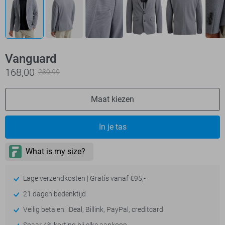
Vanguard
168,00
239,99
Maat kiezen
In je tas
Lage verzendkosten | Gratis vanaf €95,-
21 dagen bedenktijd
Veilig betalen: iDeal, Billink, PayPal, creditcard
Spaar 4% korting bij elke aankoop