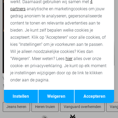
werkt. Daarnaast gebruiken wij samen met
4
Analytische cookies
partners
analytische en marketingcookies om jouw
Marketing cookies
gedrag anoniem te analyseren, gepersonaliseerde
content te tonen en relevante advertenties aan te
bieden. Je kunt zelf bepalen welke cookies je
accepteert. Klik op "Accepteren" voor alle cookies, of
kies "Instellingen" om je voorkeuren aan te passen.
Wil je alleen noodzakelijke cookies? Kies dan
"Weigeren". Meer weten? Lees
hier
alles over onze
cookie- en privacyverklaring. Je kunt op elk moment
-30%
-50%
je instellingen wijzigigen door op de link te klikken
Vanguard Colbert
Vanguard Colbert
onder aan de pagina.
175,00
249,99
120,00
239,99
Opslaan
Terug
Instellen
Weigeren
Accepteren
Jeans heren
Heren truien
Vanguard overhemden
Vang