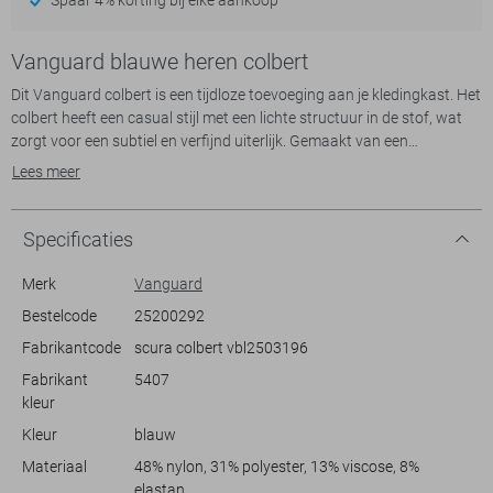
Vanguard blauwe heren colbert
Dit Vanguard colbert is een tijdloze toevoeging aan je kledingkast. Het
colbert heeft een casual stijl met een lichte structuur in de stof, wat
zorgt voor een subtiel en verfijnd uiterlijk. Gemaakt van een
hoogwaardige mix van 48% nylon, 31% polyester, 13% viscose en 8%
Lees meer
elastan, biedt deze jas zowel duurzaamheid als comfort. De
reverskraag voegt een klassieke touch toe aan het geheel, terwijl de
klepzakken praktisch en stijlvol zijn. De voering van polyester zorgt
Specificaties
voor een fijne pasvorm en extra draaggemak.
De regular fit maakt dit colbert geschikt voor verschillende
Merk
Vanguard
lichaamsvormen en draagt bij aan een relaxte uitstraling. Perfect voor
Bestelcode
25200292
gebruik in het voorjaar, of het nu gaat om een zakelijke vergadering of
Fabrikantcode
scura colbert vbl2503196
een casual uitje. Combineer dit colbert met een nette broek voor een
formele look, of draag het met jeans voor een meer casual uitstraling.
Fabrikant
5407
De lange mouwen en normale lengte maken het gemakkelijk om te
kleur
combineren met diverse onderkleding, misschien wel jouw nieuwe
Kleur
blauw
favoriete colbert voor elke gelegenheid.
Materiaal
48% nylon, 31% polyester, 13% viscose, 8%
elastan