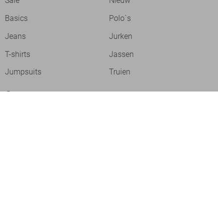
Sale
Nieuw
Basics
Polo`s
Jeans
Jurken
T-shirts
Jassen
Jumpsuits
Truien
Over ons
Laat je inspireren
Werken bij
Ontdek onze merken
PME legend
Gabbiano
Cast Iron
NZA
Petrol Industries
Jack & Jones
Cars
Vanguard