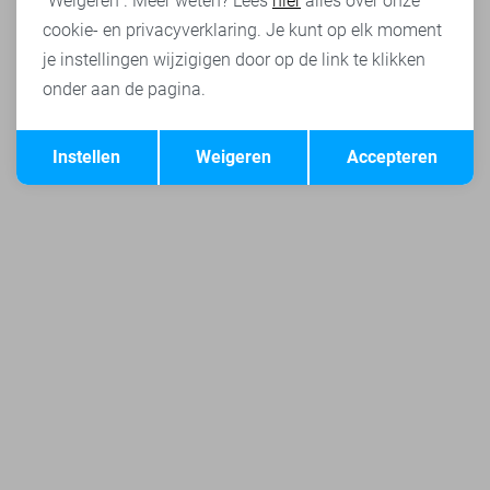
"Weigeren". Meer weten? Lees
hier
alles over onze
cookie- en privacyverklaring. Je kunt op elk moment
je instellingen wijzigigen door op de link te klikken
onder aan de pagina.
Opslaan
Terug
Instellen
Weigeren
Accepteren