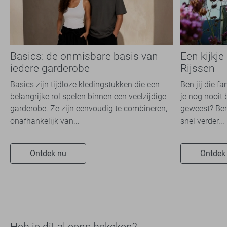
Basics: de onmisbare basis van
Een kijkje
iedere garderobe
Rijssen
Basics zijn tijdloze kledingstukken die een
Ben jij die f
belangrijke rol spelen binnen een veelzijdige
je nog nooit 
garderobe. Ze zijn eenvoudig te combineren,
geweest? Ben
onafhankelijk van...
snel verder...
Ontdek nu
Ontdek
Heb je dit al eens bekeken?