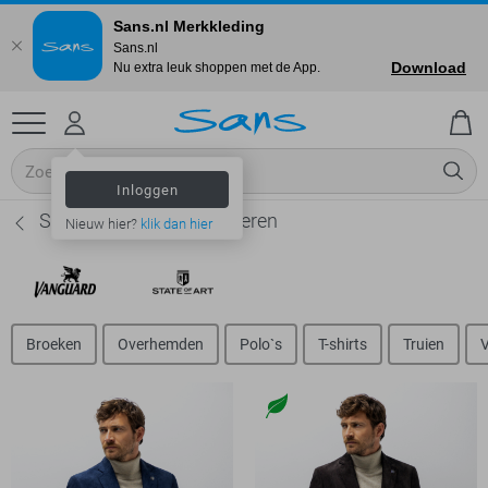
Sans.nl Merkkleding
Sans.nl
Download
Nu extra leuk shoppen met de App.
Inloggen
State of Art Colberts - Heren
Nieuw hier?
klik dan hier
Broeken
Overhemden
Polo`s
T-shirts
Truien