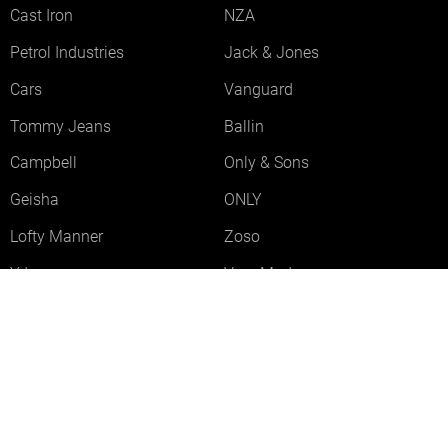
Cast Iron
NZA
Petrol Industries
Jack & Jones
Cars
Vanguard
Tommy Jeans
Ballin
Campbell
Only & Sons
Geisha
ONLY
Lofty Manner
Zoso
Ydence
Vero Moda
Refined Department
Garcia
Sisters Point
Red Button
JDY
Fluresk
Harper & Yve
Object