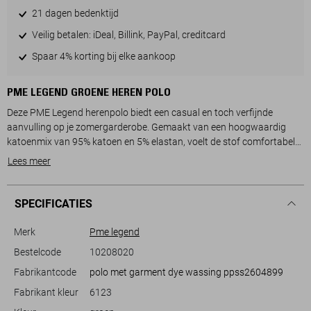
21 dagen bedenktijd
Veilig betalen: iDeal, Billink, PayPal, creditcard
Spaar 4% korting bij elke aankoop
PME LEGEND GROENE HEREN POLO
Deze PME Legend herenpolo biedt een casual en toch verfijnde
aanvulling op je zomergarderobe. Gemaakt van een hoogwaardig
katoenmix van 95% katoen en 5% elastan, voelt de stof comfortabel
en zacht aan op je huid. De regular fit pasvorm creëert een tijdloos
Lees meer
silhouet dat geschikt is voor diverse gelegenheid. De subtiele
structuur van de stof voegt een extra dimensie toe aan het ontwerp,
terwijl de ribkraag en knoopsluiting een klassieke touch geven die niet
SPECIFICATIES
snel zal vervelen.
Merk
Pme legend
Het veelzijdige ontwerp van deze PME Legend polo maakt het
Bestelcode
10208020
eenvoudig om te combineren met zowel jeans als informele chino's.
Fabrikantcode
polo met garment dye wassing ppss2604899
Het is een ideale keuze voor zowel een relaxte middag met vrienden
als een informele werkdag. De lichtgroene kleur en korte mouwen
Fabrikant kleur
6123
passen perfect bij het zomerseizoen, waardoor je altijd stijlvol voor de