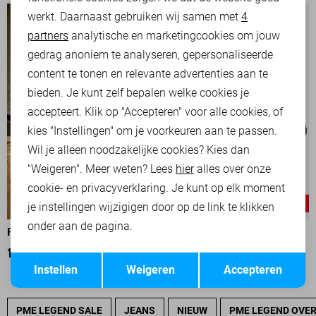
werkt. Daarnaast gebruiken wij samen met
4
Analytische cookies
partners
analytische en marketingcookies om jouw
Marketing cookies
gedrag anoniem te analyseren, gepersonaliseerde
content te tonen en relevante advertenties aan te
bieden. Je kunt zelf bepalen welke cookies je
accepteert. Klik op "Accepteren" voor alle cookies, of
kies "Instellingen" om je voorkeuren aan te passen.
Wil je alleen noodzakelijke cookies? Kies dan
"Weigeren". Meer weten? Lees
hier
alles over onze
cookie- en privacyverklaring. Je kunt op elk moment
-25%
-25%
je instellingen wijzigigen door op de link te klikken
onder aan de pagina.
PME LEGEND JAS
PME LEGEND JAS
187,50
249,99
187,50
249,99
Opslaan
Terug
Instellen
Weigeren
Accepteren
PME LEGEND SALE
JEANS
NIEUW
PME LEGEND OVE