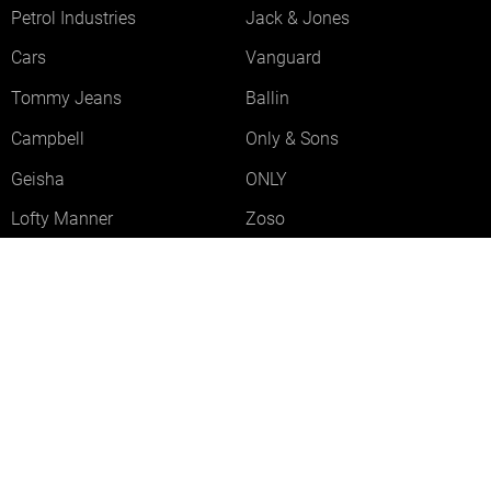
Petrol Industries
Jack & Jones
Cars
Vanguard
Tommy Jeans
Ballin
Campbell
Only & Sons
Geisha
ONLY
Lofty Manner
Zoso
Ydence
Vero Moda
Refined Department
Garcia
Sisters Point
Red Button
JDY
Fluresk
Harper & Yve
Object
Meld je aan voor onze nieuwsbrief