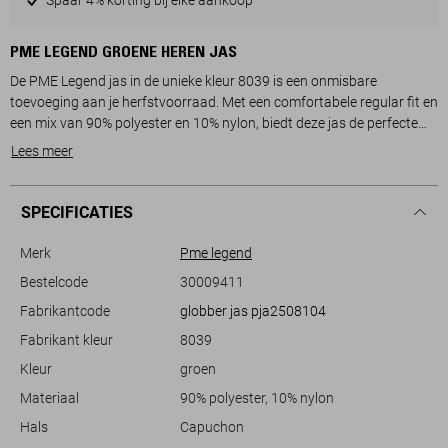
PME LEGEND GROENE HEREN JAS
De PME Legend jas in de unieke kleur 8039 is een onmisbare
toevoeging aan je herfstvoorraad. Met een comfortabele regular fit en
een mix van 90% polyester en 10% nylon, biedt deze jas de perfecte
balans tussen stijl en functionaliteit. Hij heeft een opvallend
Lees meer
ribpatroon dat je look textuur geeft. De jas is voorzien van een
praktische capuchon en een combinatie van een knoop- en ritssluiting
voor optimale bescherming tegen de elementen. Met handige
SPECIFICATIES
steekzakken kun je je essentials gemakkelijk opbergen tijdens je
dagelijkse activiteiten.
Merk
Pme legend
Deze halflange jas is ideaal voor casual wear en biedt genoeg warmte
Bestelcode
30009411
tijdens koelere herfstdagen. Hij past naadloos bij een relaxte jeans of
Fabrikantcode
globber jas pja2508104
een nette chino, afhankelijk van de gelegenheid. Dankzij het duurzame
materiaal en de lange mouwen ben je goed beschermd tegen weer en
Fabrikant kleur
8039
wind, wat deze PME Legend jas een uitstekende keuze maakt voor
Kleur
groen
zowel stadsbezoeken als wandelingen in de natuur. Het subtiele PME
Legend logo op de borst geeft de jas een authentieke uitstraling, die
Materiaal
90% polyester, 10% nylon
Hals
Capuchon
Meer informatie: