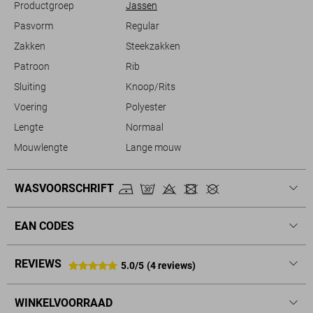
Productgroep
Jassen
De totale lengte is 72 cm bij maat M.
Pasvorm
Regular
Zakken
Steekzakken
Patroon
Rib
Sluiting
Knoop/Rits
Voering
Polyester
Lengte
Normaal
Mouwlengte
Lange mouw
WASVOORSCHRIFT
EAN CODES
REVIEWS
5.0/5
(4 reviews)
WINKELVOORRAAD