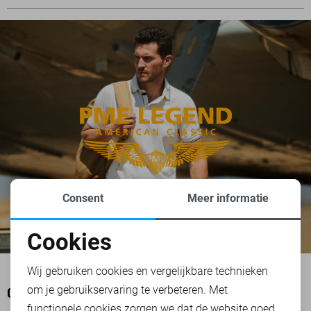
Consent
Meer informatie
Cookies
Noodzakelijke cookies
Wij gebruiken cookies en vergelijkbare technieken
om je gebruikservaring te verbeteren. Met
Personalisatie cookies
OOK HET BEKIJKEN WAARD
functionele cookies zorgen we dat de website goed