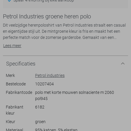
Petrol Industries groene heren polo
Dit veelzijdige herenpoloshirt van Petrol Industries straalt een casual
en eigentijdse stijl uit. De mintgroene kleur is fris en maakt het een
perfecte match voor de zomerse garderobe. Gemaakt van een
comfortabele mix van 95% katoen en 5% elastan, biedt deze polo een
Lees meer
regular fit die zowel beweging als comfort ondersteunt. De ribkraag
en korte mouwen geven een klassieke touch, terwijl de subtiele
knoopsluiting het ontwerp verfijnt.
Specificaties
Deze Petrol Industries polo is ideaal voor informele gelegenheden of
een ontspannen dag op kantoor. Combineer het makkelijk met een
Merk
Petrol industries
spijkerbroek voor een nonchalante look of draag het met een chino
Bestelcode
10207404
voor een iets gekledere uitstraling. Of je nu een lunchafspraak hebt of
Fabrikantcode
polo met korte mouwen solnaciente m 2060
een dag doorbrengt in de stad, deze polo verzekert je van een stijlvolle
pol945
verschijning. Met zijn kenmerkende subtiele logodetail op de borst,
voeg je met deze polo een vleugje finesse toe aan je dagelijkse outfit.
Fabrikant
6182
kleur
Kleur
groen
Materiaal
95% katoen, 5% elastan