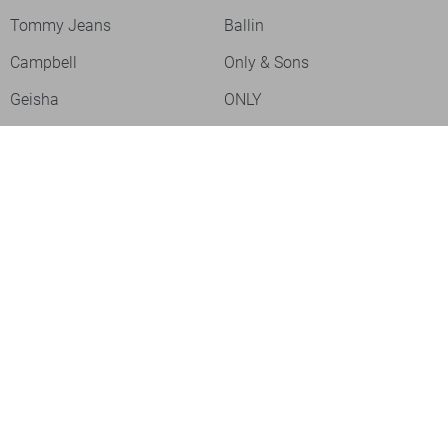
Tommy Jeans
Ballin
Campbell
Only & Sons
Geisha
ONLY
Lofty Manner
Zoso
Ydence
Vero Moda
Refined Department
Garcia
Sisters Point
Red Button
JDY
Fluresk
Harper & Yve
Object
Meld je aan voor onze nieuwsbrief
Meld je aan voor onze nieuwsbrief en profiteer als eerste van
acties!