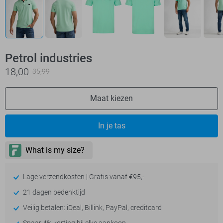
Petrol industries
18,00
35,99
Maat kiezen
In je tas
Lage verzendkosten | Gratis vanaf €95,-
21 dagen bedenktijd
Veilig betalen: iDeal, Billink, PayPal, creditcard
Spaar 4% korting bij elke aankoop