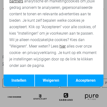
partners
analytische en marketingcookies om jouw
Marketing cookies
gedrag anoniem te analyseren, gepersonaliseerde
content te tonen en relevante advertenties aan te
bieden. Je kunt zelf bepalen welke cookies je
accepteert. Klik op "Accepteren" voor alle cookies, of
kies "Instellingen" om je voorkeuren aan te passen.
Wil je alleen noodzakelijke cookies? Kies dan
"Weigeren". Meer weten? Lees
hier
alles over onze
-50%
-50%
cookie- en privacyverklaring. Je kunt op elk moment
Petrol Industries Polo
Petrol Industries Polo
je instellingen wijzigigen door op de link te klikken
20,00
39,99
20,00
39,99
onder aan de pagina.
Opslaan
Terug
Instellen
Weigeren
Accepteren
Jeans
Petrol Industries jeans
Petrol Industries truien
P