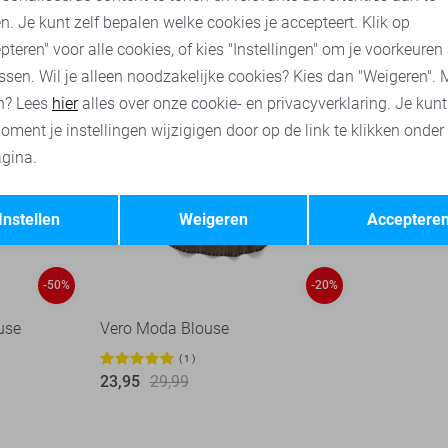
n. Je kunt zelf bepalen welke cookies je accepteert. Klik op
pteren" voor alle cookies, of kies "Instellingen" om je voorkeuren
ssen. Wil je alleen noodzakelijke cookies? Kies dan "Weigeren". 
n? Lees
hier
alles over onze cookie- en privacyverklaring. Je kun
oment je instellingen wijzigigen door op de link te klikken onder
gina.
Opslaan
Terug
Instellen
Weigeren
Acceptere
-50%
-20%
use
Vero Moda Blouse
1
23,95
29,99