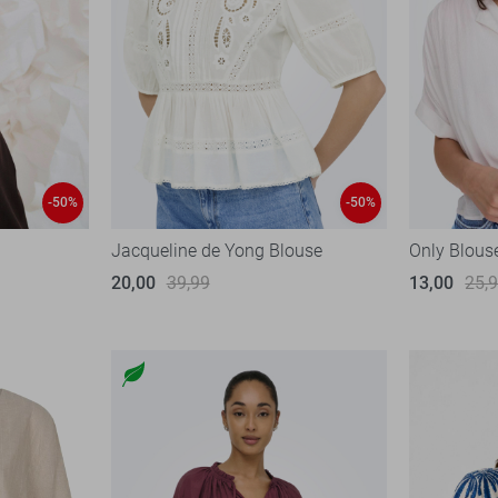
-50%
-50%
Jacqueline de Yong Blouse
Only Blous
20,00
39,99
13,00
25,