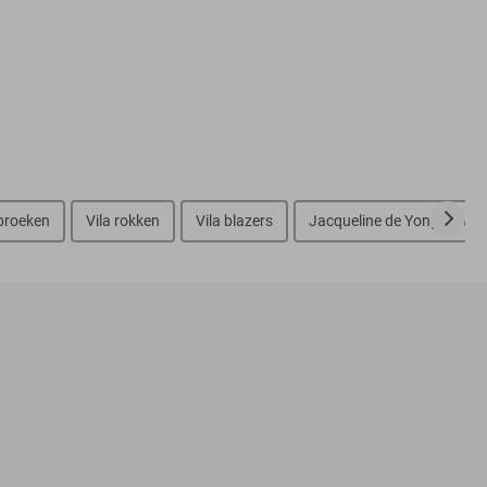
 broeken
Vila rokken
Vila blazers
Jacqueline de Yong blous