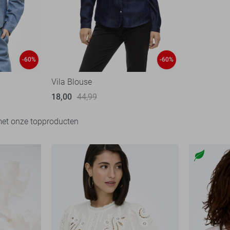
-60%
-60%
Vila Blouse
18,00
44,99
met onze topproducten