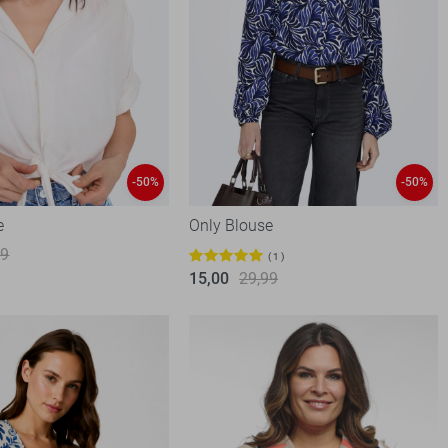
-50%
-50%
e
Only Blouse
99
1
15,00
29,99