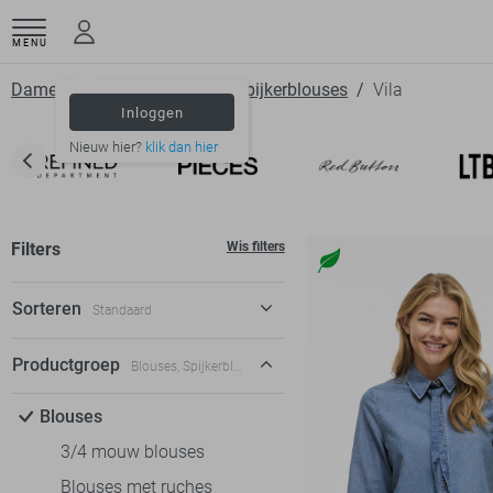
MENU
Dameskleding
Blouses
Spijkerblouses
Vila
Inloggen
Nieuw hier?
klik dan hier
Filters
Wis filters
Sorteren
Standaard
Standaard
Productgroep
Blouses, Spijkerblouses
€ laag-hoog
Blouses
€ hoog-laag
3/4 mouw blouses
Blouses met ruches