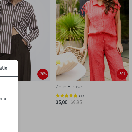
atie
-20%
-50%
e
Zoso Blouse
99
1
ring
35,00
69,95
d