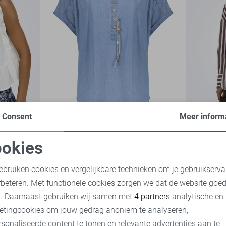
Consent
Meer inform
-30%
-30%
okies
Geisha Blouse
Only Blous
oodzakelijke cookies
Personalisatie cookies
49,00
69,99
23,95
29,
ebruiken cookies en vergelijkbare technieken om je gebruikserva
rbeteren. Met functionele cookies zorgen we dat de website goe
nalytische cookies
Marketing cookies
t. Daarnaast gebruiken wij samen met
4 partners
analytische en
etingcookies om jouw gedrag anoniem te analyseren,
sonaliseerde content te tonen en relevante advertenties aan te