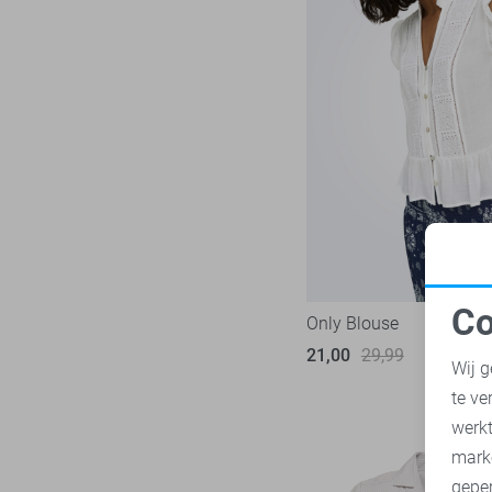
Co
Only Blouse
N
21,00
29,99
Wij g
te ve
A
werk
mark
geper