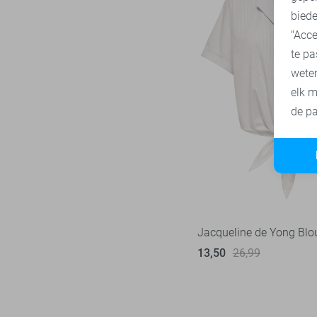
biede
"Acce
te pa
wete
elk m
de pa
Jacqueline de Yong Blo
13,50
26,99