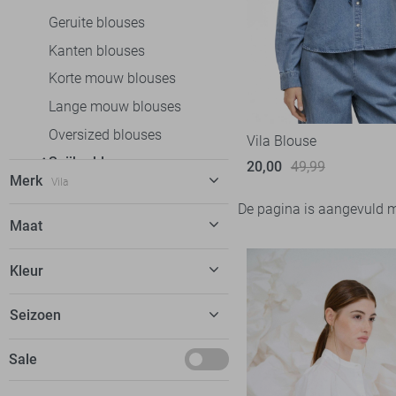
Geruite blouses
Kanten blouses
Korte mouw blouses
Lange mouw blouses
Oversized blouses
Vila Blouse
Spijkerblouses
20,00
49,99
Merk
Vila
Tunieken
De pagina is aangevuld 
Broeken
Fluresk
10
Maat
Jeans
Garcia
16
38
Kleur
Jurken
Geisha
53
M
Rokken
Jacqueline de Yong
87
Blauw
Seizoen
T-shirts
LTB
1
Februari
Tops
Sale
Noisy may
8
December
Truien
Object
27