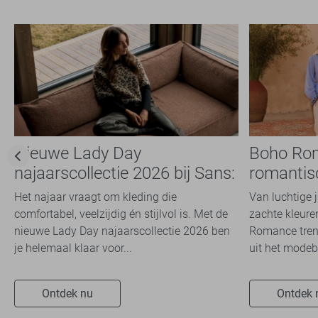
Nieuwe Lady Day
Boho Ro
najaarscollectie 2026 bij Sans:
romantis
stijl en comfort in
dit seizoe
Het najaar vraagt om kleding die
Van luchtige 
travelkwaliteit
comfortabel, veelzijdig én stijlvol is. Met de
zachte kleuren
nieuwe Lady Day najaarscollectie 2026 ben
Romance trend
je helemaal klaar voor...
uit het modeb
Ontdek nu
Ontdek 