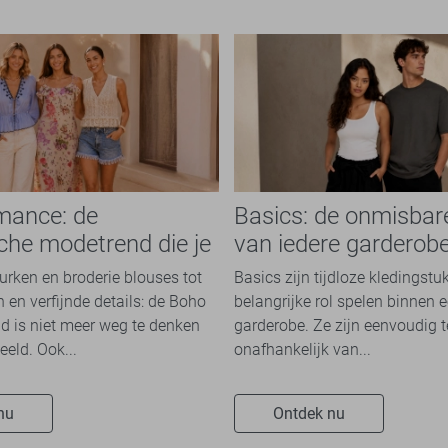
mance: de
Basics: de onmisbar
che modetrend die je
van iedere garderob
n overal ziet
jurken en broderie blouses tot
Basics zijn tijdloze kledingstu
 en verfijnde details: de Boho
belangrijke rol spelen binnen e
 is niet meer weg te denken
garderobe. Ze zijn eenvoudig 
eeld. Ook...
onafhankelijk van...
nu
Ontdek nu