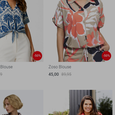
-50%
-50%
 Blouse
Zoso Blouse
99
45,00
89,95