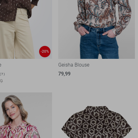
-20%
e
Geisha Blouse
79,99
7
99