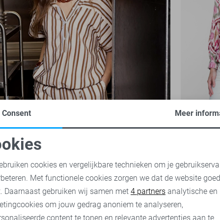
Consent
Meer inform
Geisha Blo
79,99
okies
oodzakelijke cookies
Personalisatie cookies
ebruiken cookies en vergelijkbare technieken om je gebruikserva
rbeteren. Met functionele cookies zorgen we dat de website goe
nalytische cookies
Marketing cookies
t. Daarnaast gebruiken wij samen met
4 partners
analytische en
etingcookies om jouw gedrag anoniem te analyseren,
sonaliseerde content te tonen en relevante advertenties aan te