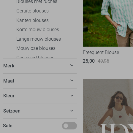
Blouses met ruches
Geruite blouses
Kanten blouses
Korte mouw blouses
Lange mouw blouses
Mouwloze blouses
Freequent Blouse
Oversized blouses
25,00
49,95
Merk
Overslag blouses
Spijkerblouses
C&S The Label
12
Maat
Tunieken
Calvin Klein
1
1
Broeken
Kleur
EsQualo
17
34
Jeans
Fluresk
10
Beige
Seizoen
36
Jurken
FOS Amsterdam
12
Blauw
38
Rokken
Basics
Sale
Freequent
24
Bordeaux
40
T-shirts