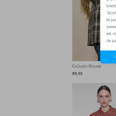
biede
Zoso
52
"Acce
Zusss
4
te pa
wete
elk m
de pa
EsQualo Blouse
89,95