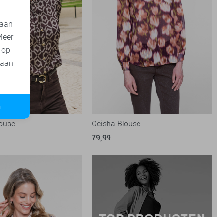
 aan
Meer
t op
 aan
n
ouse
Geisha Blouse
79,99