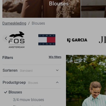
Blouses
Dameskleding
Blouses
Filters
Wis filters
Sorteren
Standaard
Standaard
Productgroep
Blouses
€ laag-hoog
Blouses
€ hoog-laag
3/4 mouw blouses