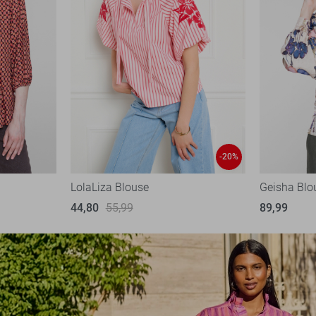
-20%
LolaLiza Blouse
Geisha Blo
44,80
55,99
89,99