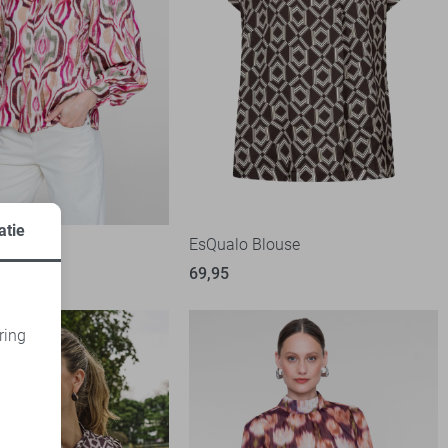
atie
use
EsQualo Blouse
69,95
ring
d