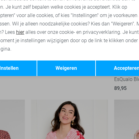
n. Je kunt zelf bepalen welke cookies je accepteert. Klik op
pteren" voor alle cookies, of kies "Instellingen" om je voorkeuren
ssen. Wil je alleen noodzakelijke cookies? Kies dan "Weigeren". 
n? Lees
hier
alles over onze cookie- en privacyverklaring. Je kun
oment je instellingen wijzigigen door op de link te klikken onder
gina.
Opslaan
Terug
Instellen
Weigeren
Acceptere
EsQualo Bl
89,95