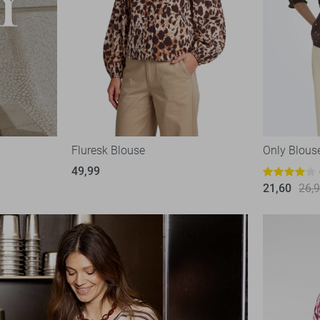
Fluresk Blouse
Only Blous
49,99
21,60
26,