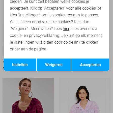
bieden. Je kunt zelf bepalen welke cookies je
accepteert. Klik op "Accepteren" voor alle cookies, of
kies "Instellingen" om je voorkeuren aan te passen.
Wil je alleen noodzakelijke cookies? Kies dan
"Weigeren". Meer weten? Lees
hier
alles over onze
cookie- en privacyverklaring. Je kunt op elk moment
je instellingen wijzigigen door op de link te klikken
onder aan de pagina.
-50%
-10%
Opslaan
Terug
Vero Moda Blouse
Only Blouse
Instellen
Weigeren
Accepteren
17,50
34,99
27,00
29,99