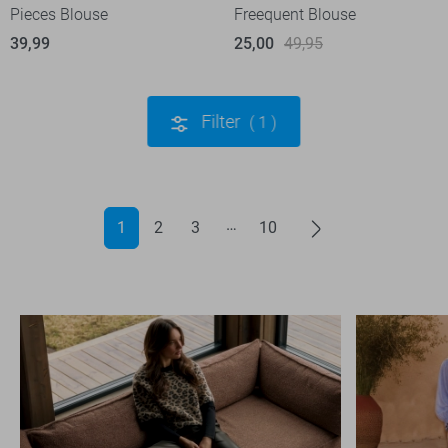
Pieces Blouse
Freequent Blouse
39,99
25,00
49,95
Filter
1
1
2
3
10