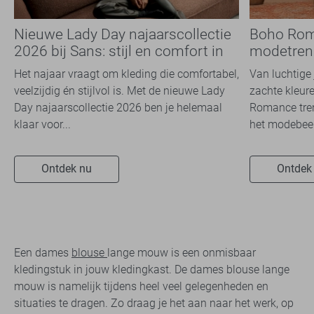
Nieuwe Lady Day najaarscollectie
Boho Rom
2026 bij Sans: stijl en comfort in
modetrend
travelkwaliteit
overal zie
Het najaar vraagt om kleding die comfortabel,
Van luchtige 
veelzijdig én stijlvol is. Met de nieuwe Lady
zachte kleure
Day najaarscollectie 2026 ben je helemaal
Romance tren
klaar voor...
het modebeel
Ontdek nu
Ontdek
Een dames
blouse
lange mouw is een onmisbaar
kledingstuk in jouw kledingkast. De dames blouse lange
mouw is namelijk tijdens heel veel gelegenheden en
situaties te dragen. Zo draag je het aan naar het werk, op