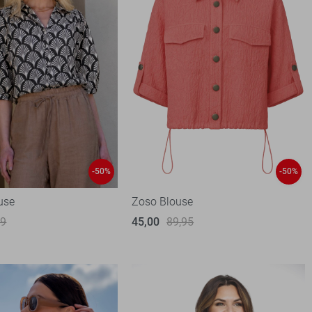
-50%
-50%
use
Zoso Blouse
99
45,00
89,95