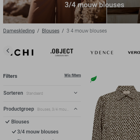
3/4 mouw blouses
Dameskleding
Blouses
3 4 mouw blouses
Filters
Wis filters
Sorteren
Standaard
Standaard
Productgroep
Blouses, 3/4 mouw blouses
€ laag-hoog
Blouses
€ hoog-laag
3/4 mouw blouses