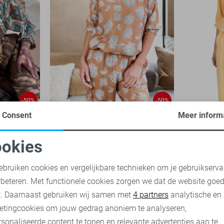
-50%
-50%
Consent
Meer inform
Zoso Blouse
Zoso Blou
35,00
69,95
okies
35,00
69,
oodzakelijke cookies
Personalisatie cookies
ebruiken cookies en vergelijkbare technieken om je gebruikserva
rbeteren. Met functionele cookies zorgen we dat de website goe
nalytische cookies
Marketing cookies
t. Daarnaast gebruiken wij samen met
4 partners
analytische en
etingcookies om jouw gedrag anoniem te analyseren,
sonaliseerde content te tonen en relevante advertenties aan te