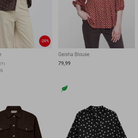
-20%
e
Geisha Blouse
79,99
7
99