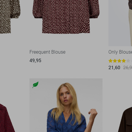
Freequent Blouse
Only Blous
49,95
21,60
26,