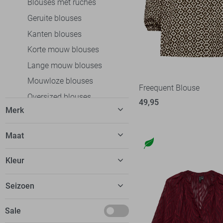
Blouses met ruches
Geruite blouses
Kanten blouses
Korte mouw blouses
Lange mouw blouses
Mouwloze blouses
Freequent Blouse
Oversized blouses
49,95
Merk
Overslag blouses
Spijkerblouses
C&S The Label
12
Maat
Tunieken
EsQualo
17
34
Broeken
Kleur
FOS Amsterdam
12
36
Jeans
Freequent
24
Beige
Seizoen
38
Jurken
Garcia
17
Blauw
40
Rokken
Basics
Sale
Geisha
54
Bordeaux
42
T-shirts