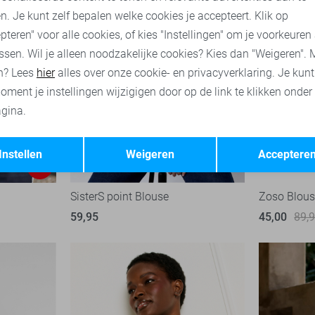
n. Je kunt zelf bepalen welke cookies je accepteert. Klik op
pteren" voor alle cookies, of kies "Instellingen" om je voorkeuren
ssen. Wil je alleen noodzakelijke cookies? Kies dan "Weigeren". 
n? Lees
hier
alles over onze cookie- en privacyverklaring. Je kun
oment je instellingen wijzigigen door op de link te klikken onder
gina.
Opslaan
Terug
Instellen
Weigeren
Acceptere
-50%
SisterS point Blouse
Zoso Blou
59,95
45,00
89,