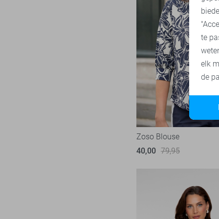
biede
"Acce
te pa
wete
elk m
de pa
Zoso Blouse
40,00
79,95