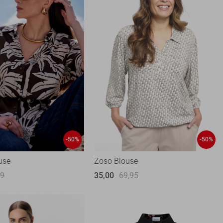
-50%
-50%
use
Zoso Blouse
99
35,00
69,95