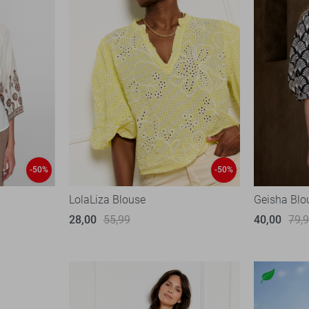
-50%
-50%
LolaLiza Blouse
Geisha Blo
28,00
55,99
40,00
79,