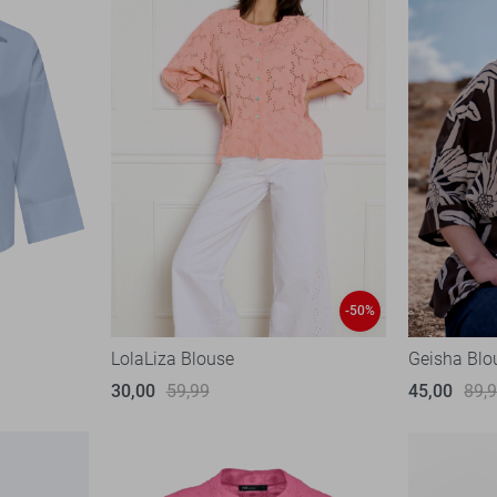
-50%
LolaLiza Blouse
Geisha Blo
30,00
59,99
45,00
89,