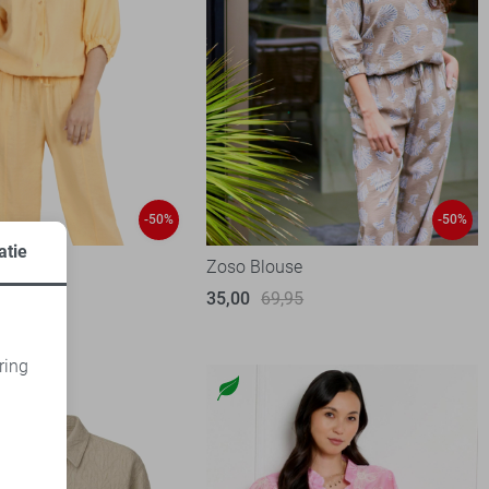
-50%
-50%
atie
se
Zoso Blouse
35,00
69,95
1
95
ring
d