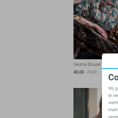
Ydence
13
Zoso
52
Zusss
4
Geisha Blouse
40,00
79,99
Co
N
Wij g
te ve
A
werk
mark
geper