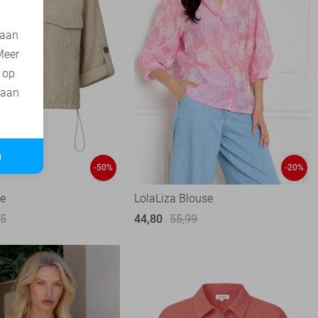
 aan
Meer
t op
 aan
n
-50%
-20%
se
LolaLiza Blouse
95
44,80
55,99