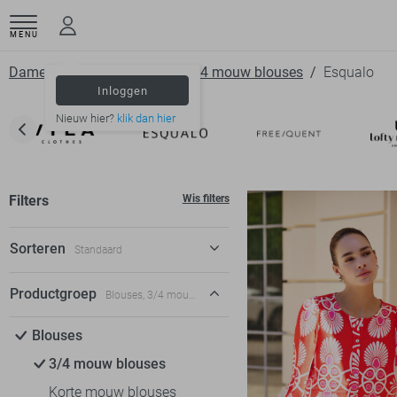
MENU
Dameskleding
Blouses
3 4 mouw blouses
Esqualo
Inloggen
Nieuw hier?
klik dan hier
Filters
Wis filters
Sorteren
Standaard
Standaard
Productgroep
Blouses, 3/4 mouw blouses
€ laag-hoog
Blouses
€ hoog-laag
3/4 mouw blouses
Korte mouw blouses