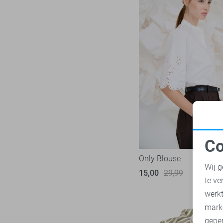
Co
N
Only Blouse
Wij g
15,00
29,99
te ve
A
werk
mark
geper