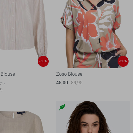
-50%
-50%
 Blouse
Zoso Blouse
45,00
89,95
1
99