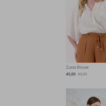
Zoso
52
Zusss
4
Zusss Blouse
45,00
89,99