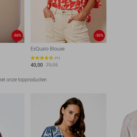
-50%
-50%
EsQualo Blouse
1
40,00
79,95
met onze topproducten