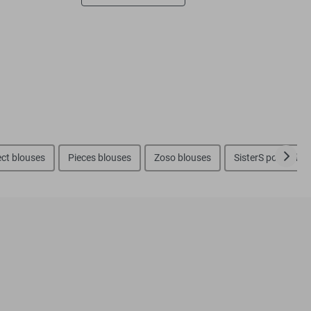
ct blouses
Pieces blouses
Zoso blouses
SisterS point blou