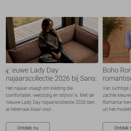
Nieuwe Lady Day
Boho Ro
najaarscollectie 2026 bij Sans:
romantis
stijl en comfort in
dit seizoe
Het najaar vraagt om kleding die
Van luchtige 
travelkwaliteit
comfortabel, veelzijdig én stijlvol is. Met de
zachte kleuren
nieuwe Lady Day najaarscollectie 2026 ben
Romance trend
je helemaal klaar voor...
uit het modeb
Ontdek nu
Ontdek 