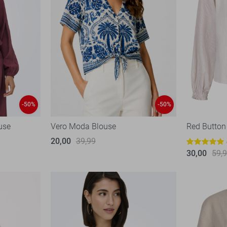
-50%
-50%
use
Vero Moda Blouse
Red Button
20,00
39,99
30,00
59,