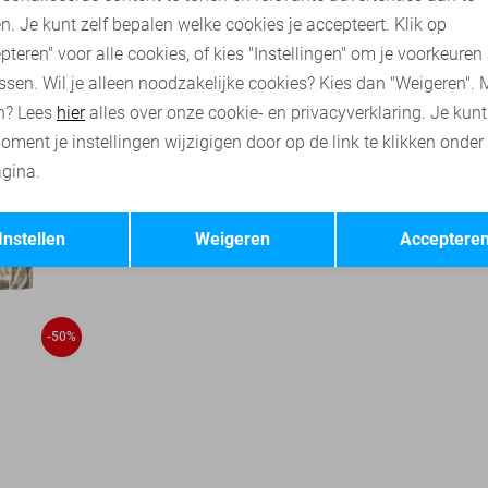
n. Je kunt zelf bepalen welke cookies je accepteert. Klik op
pteren" voor alle cookies, of kies "Instellingen" om je voorkeuren
ssen. Wil je alleen noodzakelijke cookies? Kies dan "Weigeren". 
n? Lees
hier
alles over onze cookie- en privacyverklaring. Je kun
oment je instellingen wijzigigen door op de link te klikken onder
gina.
Opslaan
Terug
Instellen
Weigeren
Acceptere
-50%