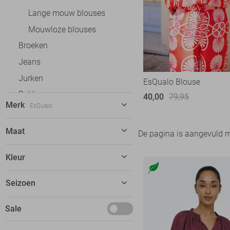
Lange mouw blouses
Mouwloze blouses
Broeken
Jeans
Jurken
EsQualo Blouse
Rokken
40,00
79,95
Merk
EsQualo
T-shirts
Tops
C&S The Label
12
Maat
De pagina is aangevuld 
Truien
EsQualo
17
34
Kleur
Vesten
FOS Amsterdam
12
36
Blazers
Freequent
26
Rood
Seizoen
38
Jassen
Garcia
17
44
Maart
Sale
Geisha
53
Mei
Ichi
4