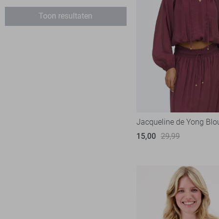
Jacqueline de Yong
91
Toon resultaten
Kaffe
6
Lofty Manner
16
LolaLiza
34
Minus
3
NED
8
Nukus
17
Object
27
Jacqueline de Yong Blo
Only
15,00
29,99
123
Red Button
9
SisterS point
63
Vero Moda
64
Vila
56
Ydence
13