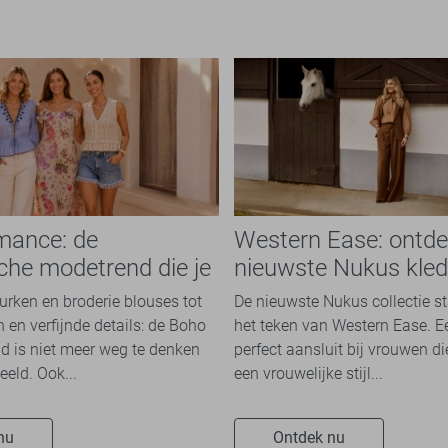
mance: de
Western Ease: ontde
che modetrend die je
nieuwste Nukus kled
n overal ziet
het najaar 2026
jurken en broderie blouses tot
De nieuwste Nukus collectie st
 en verfijnde details: de Boho
het teken van Western Ease. 
 is niet meer weg te denken
perfect aansluit bij vrouwen d
eeld. Ook...
een vrouwelijke stijl...
nu
Ontdek nu