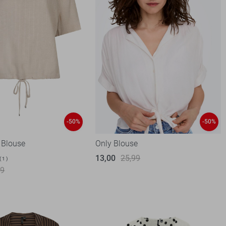
-50%
-50%
 Blouse
Only Blouse
13,00
25,99
1
99