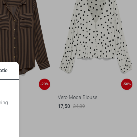
atie
-20%
-50%
 Blouse
Vero Moda Blouse
ring
17,50
34,99
1
d
99