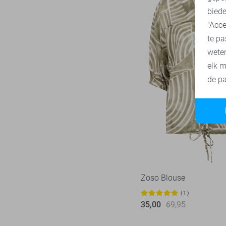
biede
"Acce
te pa
wete
elk m
de pa
Zoso Blouse
1
35,00
69,95