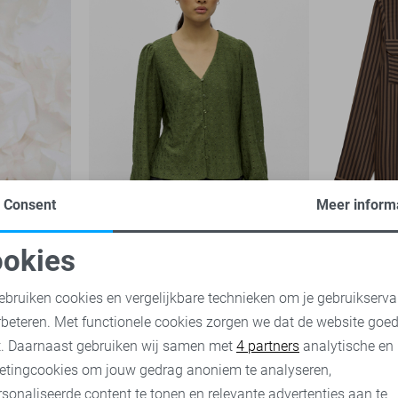
Consent
Meer inform
-50%
-20%
okies
oodzakelijke cookies
Personalisatie cookies
Object Blouse
Vero Moda
ebruiken cookies en vergelijkbare technieken om je gebruikserva
27,95
34,99
rbeteren. Met functionele cookies zorgen we dat de website goe
23,95
29,
nalytische cookies
Marketing cookies
t. Daarnaast gebruiken wij samen met
4 partners
analytische en
etingcookies om jouw gedrag anoniem te analyseren,
sonaliseerde content te tonen en relevante advertenties aan te