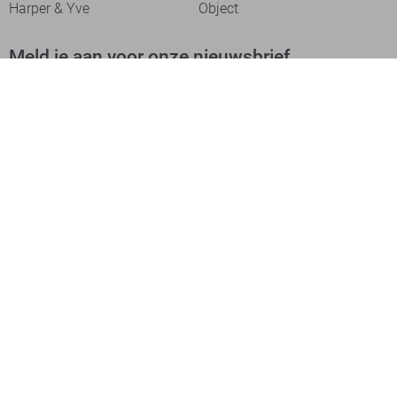
Harper & Yve
Object
Meld je aan voor onze nieuwsbrief
Meld je aan voor onze nieuwsbrief en profiteer als eerste van
acties!
Aanmelden
Betaalmethodes
Verzending