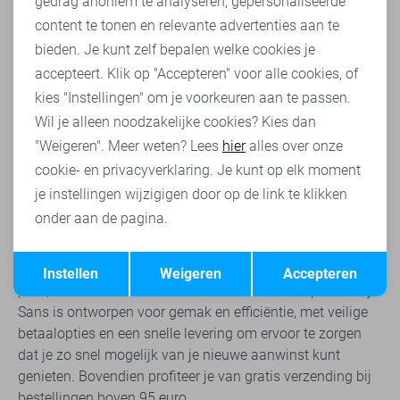
Marketing cookies
gedrag anoniem te analyseren, gepersonaliseerde
ontspannen uitstraling. Accessoires zoals delicate
content te tonen en relevante advertenties aan te
kettingen, elegante sjaals en opvallende sieraden kunnen
bieden. Je kunt zelf bepalen welke cookies je
elke outfit completeren, terwijl schoeisel variërend van
accepteert. Klik op "Accepteren" voor alle cookies, of
stijlvolle hakken tot casual sneakers de toon zet voor de
kies "Instellingen" om je voorkeuren aan te passen.
gelegenheid. De sleutel tot succes ligt in het spelen met
contrasten en lagen, waardoor de blouse van Ichi een
Wil je alleen noodzakelijke cookies? Kies dan
flexibele basis vormt voor diverse looks.
"Weigeren". Meer weten? Lees
hier
alles over onze
cookie- en privacyverklaring. Je kunt op elk moment
Bestel jouw Ichi blouse bij Sans
je instellingen wijzigigen door op de link te klikken
Het vinden van je nieuwe favoriete blouse van Ichi is
onder aan de pagina.
gemakkelijker dan ooit dankzij Sans. Met een uitgebreide
collectie aan Ichi blouses, van elegante modellen met
Opslaan
Terug
subtiele details tot casual designs met een opvallende
Instellen
Weigeren
Accepteren
print, is er voor ieder wat wils. Het online bestelproces bij
Sans is ontworpen voor gemak en efficiëntie, met veilige
betaalopties en een snelle levering om ervoor te zorgen
dat je zo snel mogelijk van je nieuwe aanwinst kunt
genieten. Bovendien profiteer je van gratis verzending bij
bestellingen boven 95 euro.