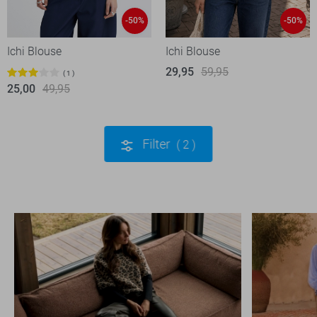
-50%
-50%
Ichi Blouse
Ichi Blouse
29,95
59,95
1
25,00
49,95
Filter
2