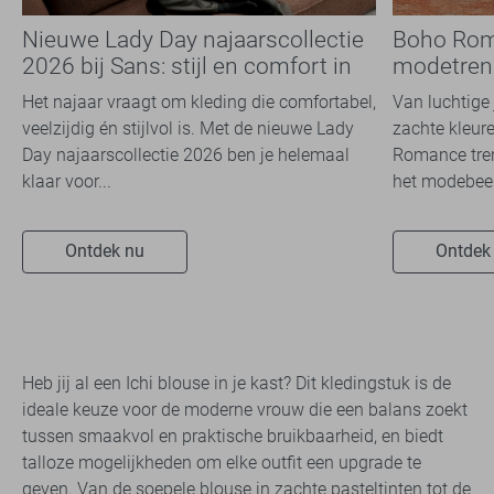
Nieuwe Lady Day najaarscollectie
Boho Rom
2026 bij Sans: stijl en comfort in
modetrend
travelkwaliteit
overal zie
Het najaar vraagt om kleding die comfortabel,
Van luchtige 
veelzijdig én stijlvol is. Met de nieuwe Lady
zachte kleure
Day najaarscollectie 2026 ben je helemaal
Romance tren
klaar voor...
het modebeel
Ontdek nu
Ontdek
Heb jij al een Ichi blouse in je kast? Dit kledingstuk is de
ideale keuze voor de moderne vrouw die een balans zoekt
tussen smaakvol en praktische bruikbaarheid, en biedt
talloze mogelijkheden om elke outfit een upgrade te
geven. Van de soepele blouse in zachte pasteltinten tot de