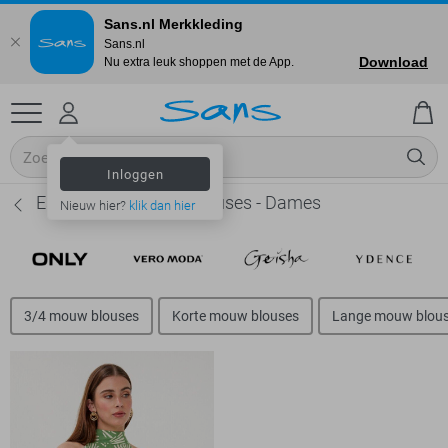
Sans.nl Merkkleding
Sans.nl
Download
Nu extra leuk shoppen met de App.
Inloggen
EsQualo Mouwloze blouses - Dames
Nieuw hier?
klik dan hier
3/4 mouw blouses
Korte mouw blouses
Lange mouw blou