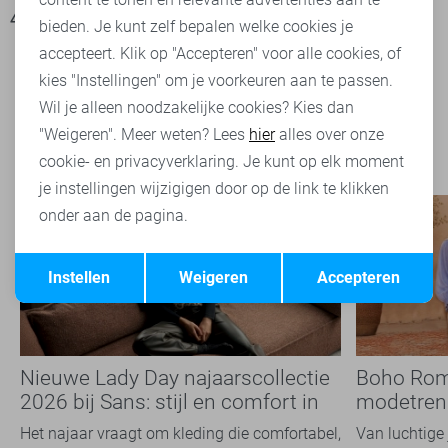
45,00
89,99
bieden. Je kunt zelf bepalen welke cookies je
accepteert. Klik op "Accepteren" voor alle cookies, of
kies "Instellingen" om je voorkeuren aan te passen.
Filter
2
Wil je alleen noodzakelijke cookies? Kies dan
"Weigeren". Meer weten? Lees
hier
alles over onze
cookie- en privacyverklaring. Je kunt op elk moment
je instellingen wijzigigen door op de link te klikken
onder aan de pagina.
Opslaan
Terug
Instellen
Weigeren
Accepteren
Nieuwe Lady Day najaarscollectie
Boho Rom
2026 bij Sans: stijl en comfort in
modetrend
travelkwaliteit
overal zie
Het najaar vraagt om kleding die comfortabel,
Van luchtige 