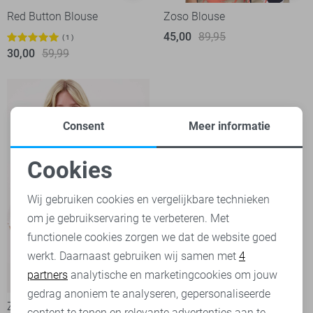
Red Button Blouse
Zoso Blouse
45,00
89,95
1
30,00
59,99
Consent
Meer informatie
Cookies
Noodzakelijke cookies
Wij gebruiken cookies en vergelijkbare technieken
om je gebruikservaring te verbeteren. Met
Personalisatie cookies
functionele cookies zorgen we dat de website goed
werkt. Daarnaast gebruiken wij samen met
4
Analytische cookies
partners
analytische en marketingcookies om jouw
-50%
Marketing cookies
gedrag anoniem te analyseren, gepersonaliseerde
Zusss Blouse
content te tonen en relevante advertenties aan te