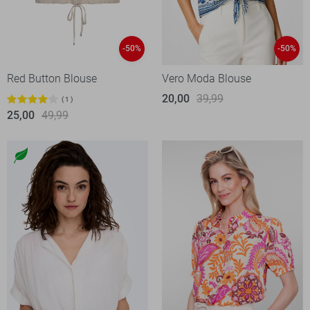
-50%
-50%
Red Button Blouse
Vero Moda Blouse
20,00
39,99
1
25,00
49,99