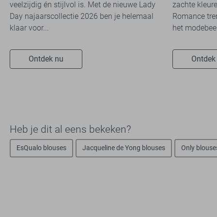
veelzijdig én stijlvol is. Met de nieuwe Lady
zachte kleure
Day najaarscollectie 2026 ben je helemaal
Romance tren
klaar voor...
het modebeel
Ontdek nu
Ontdek
Heb je dit al eens bekeken?
EsQualo blouses
Jacqueline de Yong blouses
Only blouse