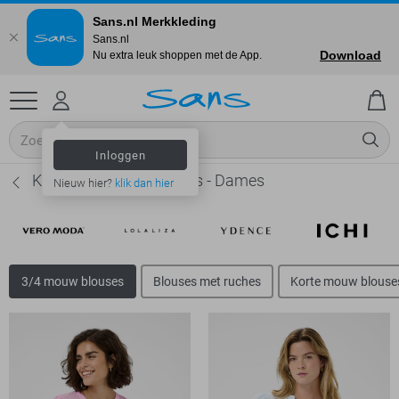
Sans.nl Merkkleding
Sans.nl
Download
Nu extra leuk shoppen met de App.
Inloggen
Kaffe 3/4 mouw blouses - Dames
Nieuw hier?
klik dan hier
3/4 mouw blouses
Blouses met ruches
Korte mouw blouse