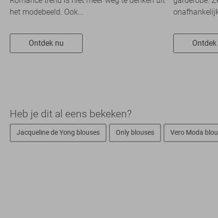
Romance trend is niet meer weg te denken uit
garderobe. Z
het modebeeld. Ook...
onafhankelijk
Ontdek nu
Ontdek
Heb je dit al eens bekeken?
Jacqueline de Yong blouses
Only blouses
Vero Moda blou