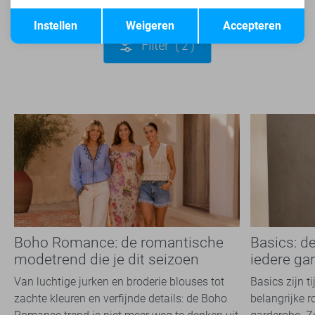
Opslaan
Terug
Instellen
Weigeren
Accepteren
Filter
2
Boho Romance: de romantische
Basics: d
modetrend die je dit seizoen
iedere ga
overal ziet
Van luchtige jurken en broderie blouses tot
Basics zijn t
zachte kleuren en verfijnde details: de Boho
belangrijke r