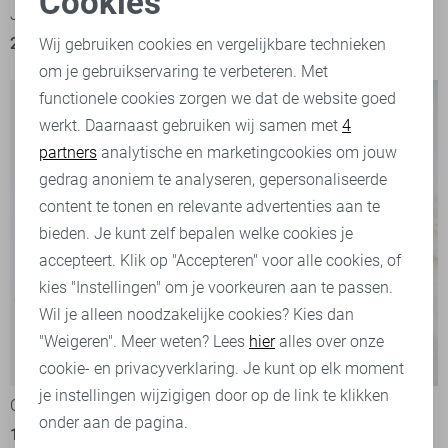
Cookies
Jacqueline de Yong Blouse
Vero Moda Blouse
Noodzakelijke cookies
20,00
39,99
20,00
39,99
Wij gebruiken cookies en vergelijkbare technieken
om je gebruikservaring te verbeteren. Met
Personalisatie cookies
functionele cookies zorgen we dat de website goed
werkt. Daarnaast gebruiken wij samen met
4
Analytische cookies
partners
analytische en marketingcookies om jouw
Marketing cookies
gedrag anoniem te analyseren, gepersonaliseerde
content te tonen en relevante advertenties aan te
bieden. Je kunt zelf bepalen welke cookies je
accepteert. Klik op "Accepteren" voor alle cookies, of
kies "Instellingen" om je voorkeuren aan te passen.
Wil je alleen noodzakelijke cookies? Kies dan
"Weigeren". Meer weten? Lees
hier
alles over onze
-50%
-50%
cookie- en privacyverklaring. Je kunt op elk moment
je instellingen wijzigigen door op de link te klikken
Only Blouse
Only Blouse
onder aan de pagina.
13,00
25,99
15,00
29,99