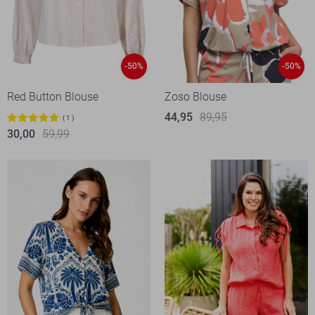
-50%
-50%
Red Button Blouse
Zoso Blouse
44,95
89,95
1
30,00
59,99