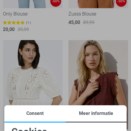
-50%
-50%
Only Blouse
Zusss Blouse
45,00
89,99
1
20,00
39,99
Consent
Meer informatie
-50%
-50%