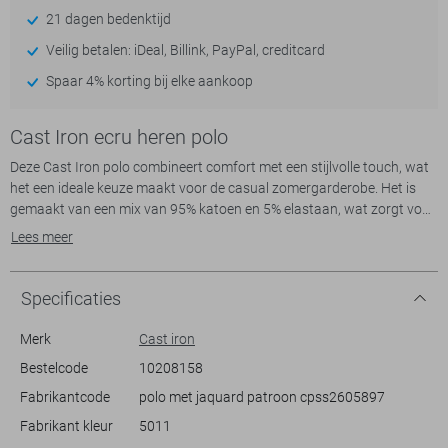
21 dagen bedenktijd
Veilig betalen: iDeal, Billink, PayPal, creditcard
Spaar 4% korting bij elke aankoop
Cast Iron ecru heren polo
Deze Cast Iron polo combineert comfort met een stijlvolle touch, wat
het een ideale keuze maakt voor de casual zomergarderobe. Het is
gemaakt van een mix van 95% katoen en 5% elastaan, wat zorgt voor
een zacht en flexibel draagcomfort. De regular fit van deze herenpolo
Lees meer
biedt een ontspannen pasvorm zonder in te boeten op stijl. Met de
subtiele bloemenpatroon in de stof geef je je outfit een verfijnde
uitstraling, perfect voor een zomerse dag in de stad of een informele
Specificaties
bijeenkomst.
Merk
Cast iron
De puntkraag en de knoopsluiting geven deze Cast Iron polo een
Bestelcode
10208158
klassieke twist, waardoor hij makkelijk te combineren is met zowel
Fabrikantcode
polo met jaquard patroon cpss2605897
jeans als shorts. De korte mouwen zorgen voor een luchtig en koel
gevoel, ideaal tijdens warme dagen. Dankzij het tijdloze design kun je
Fabrikant kleur
5011
deze polo inzetten voor diverse gelegenheden, of je nu op zoek bent