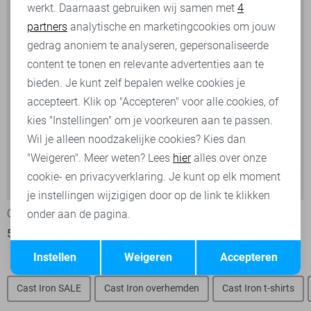
werkt. Daarnaast gebruiken wij samen met
4
Analytische cookies
partners
analytische en marketingcookies om jouw
Marketing cookies
gedrag anoniem te analyseren, gepersonaliseerde
content te tonen en relevante advertenties aan te
bieden. Je kunt zelf bepalen welke cookies je
accepteert. Klik op "Accepteren" voor alle cookies, of
kies "Instellingen" om je voorkeuren aan te passen.
Wil je alleen noodzakelijke cookies? Kies dan
"Weigeren". Meer weten? Lees
hier
alles over onze
cookie- en privacyverklaring. Je kunt op elk moment
-30%
-30%
je instellingen wijzigigen door op de link te klikken
Cast Iron Polo
Cast Iron Polo
onder aan de pagina.
56,00
79,99
56,00
79,99
Opslaan
Terug
Instellen
Weigeren
Accepteren
Cast Iron SALE
Cast Iron overhemden
Cast Iron t-shirts