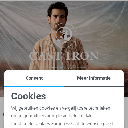
Consent
Meer informatie
Cookies
Noodzakelijke cookies
Wij gebruiken cookies en vergelijkbare technieken
Ook het bekijken waard
om je gebruikservaring te verbeteren. Met
Personalisatie cookies
functionele cookies zorgen we dat de website goed