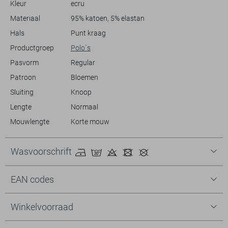
Kleur
ecru
naar een verfijnde look voor een lunch met vrienden of een casual
vrijdagoutfit voor op kantoor. Deze polo voegt moeiteloos een vleugje
Materiaal
95% katoen, 5% elastan
elegantie toe aan je dagelijkse kledingkeuze.
Hals
Punt kraag
Productgroep
Polo`s
Pasvorm
Regular
Patroon
Bloemen
Sluiting
Knoop
Lengte
Normaal
Mouwlengte
Korte mouw
Wasvoorschrift
EAN codes
Winkelvoorraad