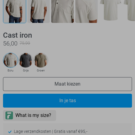
Cast iron
56,00
79,99
Ecru
Grijs
Groen
Maat kiezen
In je tas
Lage verzendkosten | Gratis vanaf €95,-