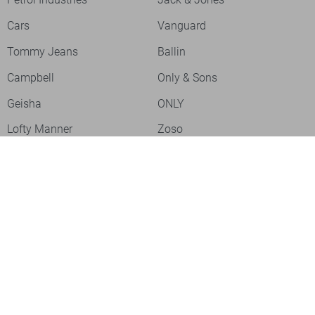
Cars
Vanguard
Tommy Jeans
Ballin
Campbell
Only & Sons
Geisha
ONLY
Lofty Manner
Zoso
Ydence
Vero Moda
Refined Department
Garcia
Sisters Point
Red Button
JDY
Fluresk
Harper & Yve
Object
Meld je aan voor onze nieuwsbrief