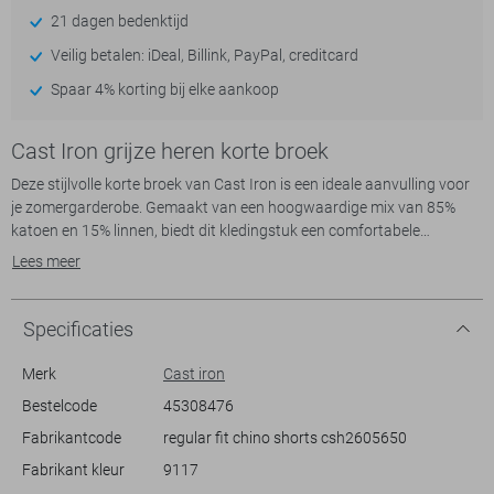
21 dagen bedenktijd
Veilig betalen: iDeal, Billink, PayPal, creditcard
Spaar 4% korting bij elke aankoop
Cast Iron grijze heren korte broek
Deze stijlvolle korte broek van Cast Iron is een ideale aanvulling voor
je zomergarderobe. Gemaakt van een hoogwaardige mix van 85%
katoen en 15% linnen, biedt dit kledingstuk een comfortabele
draagervaring. De regular pasvorm en de subtiele structuur in de stof
Lees meer
geven het een moderne uitstraling. De mix van stoffen zorgt voor
voldoende lichtheid en ademend vermogen, perfect voor warme
zomerdagen. De broek is uitgerust met handige steekzakken en een
Specificaties
knoop-ritssluiting, wat zorgt voor praktisch gemak en een verfijnde
look.
Merk
Cast iron
Bestelcode
45308476
De Cast Iron korte broek is perfect voor zowel een casual dagje uit als
Fabrikantcode
regular fit chino shorts csh2605650
een ontspannen avond met vrienden. Combineer hem met een luchtig
T-shirt en sneakers voor een relaxte en verzorgde zomerse look. De
Fabrikant kleur
9117
regular waist zorgt voor een comfortabele pasvorm die de hele dag