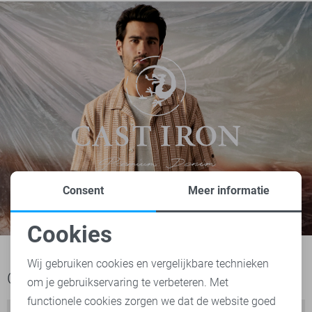
Consent
Meer informatie
Cookies
Noodzakelijke cookies
Wij gebruiken cookies en vergelijkbare technieken
Ook het bekijken waard
om je gebruikservaring te verbeteren. Met
Personalisatie cookies
functionele cookies zorgen we dat de website goed