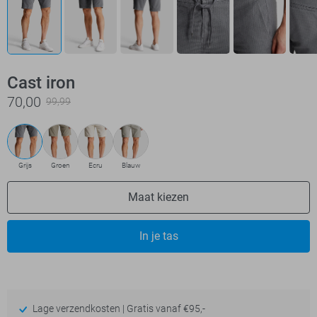
Cast iron
70,00
99,99
Grijs
Groen
Ecru
Blauw
Maat kiezen
In je tas
Lage verzendkosten | Gratis vanaf €95,-