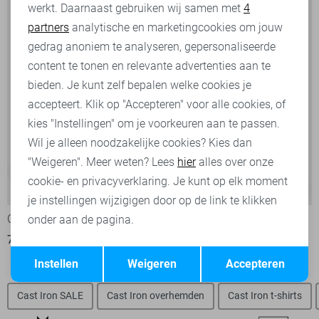
werkt. Daarnaast gebruiken wij samen met
4
Analytische cookies
partners
analytische en marketingcookies om jouw
Marketing cookies
gedrag anoniem te analyseren, gepersonaliseerde
content te tonen en relevante advertenties aan te
bieden. Je kunt zelf bepalen welke cookies je
accepteert. Klik op "Accepteren" voor alle cookies, of
kies "Instellingen" om je voorkeuren aan te passen.
Wil je alleen noodzakelijke cookies? Kies dan
"Weigeren". Meer weten? Lees
hier
alles over onze
cookie- en privacyverklaring. Je kunt op elk moment
-30%
-30%
je instellingen wijzigigen door op de link te klikken
Cast Iron Korte broek
Cast Iron Korte broek
onder aan de pagina.
70,00
99,99
70,00
99,99
Opslaan
Terug
Instellen
Weigeren
Accepteren
Cast Iron SALE
Cast Iron overhemden
Cast Iron t-shirts