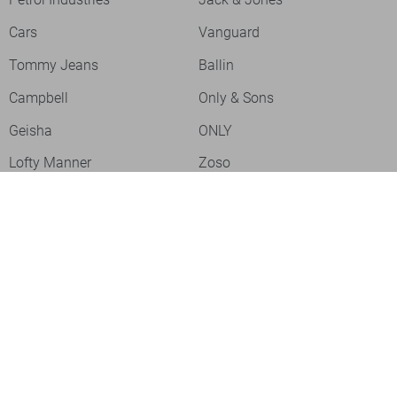
Cars
Vanguard
Tommy Jeans
Ballin
Campbell
Only & Sons
Geisha
ONLY
Lofty Manner
Zoso
Ydence
Vero Moda
Refined Department
Garcia
Sisters Point
Red Button
JDY
Fluresk
Harper & Yve
Object
Meld je aan voor onze nieuwsbrief