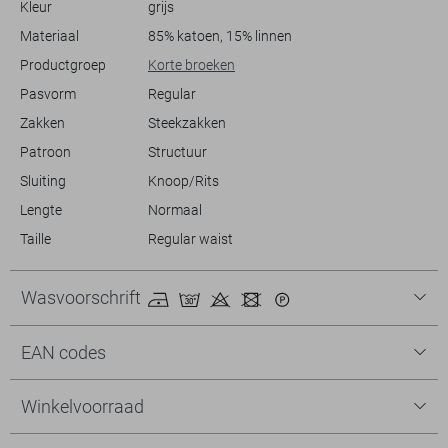
Kleur
grijs
meegaat. Deze broek in de opvallende kleur 9117 voegt een vleugje
stijl toe aan je dagelijkse outfits, terwijl de duurzame stofkeuze
Materiaal
85% katoen, 15% linnen
bijdraagt aan een verantwoordelijke garderobekeuze. Overweeg een
Productgroep
Korte broeken
match met lichte zomerschoenen voor een ongedwongen, zonnige
Pasvorm
Regular
outfit.
Zakken
Steekzakken
Patroon
Structuur
Sluiting
Knoop/Rits
Lengte
Normaal
Taille
Regular waist
Wasvoorschrift
EAN codes
Winkelvoorraad