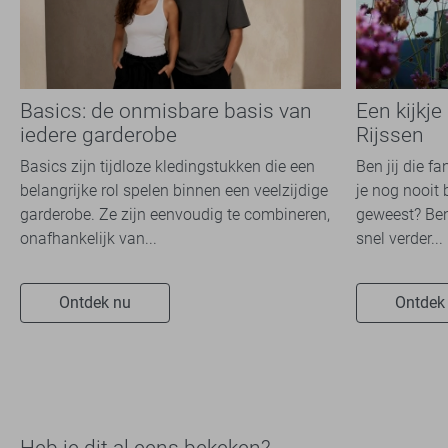
Basics: de onmisbare basis van
Een kijkje
iedere garderobe
Rijssen
Basics zijn tijdloze kledingstukken die een
Ben jij die f
belangrijke rol spelen binnen een veelzijdige
je nog nooit 
garderobe. Ze zijn eenvoudig te combineren,
geweest? Ben
onafhankelijk van...
snel verder...
Ontdek nu
Ontdek
Heb je dit al eens bekeken?