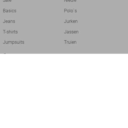
Sale
Nieuw
Basics
Polo`s
Jeans
Jurken
T-shirts
Jassen
Jumpsuits
Truien
Over ons
Laat je inspireren
Werken bij
Ontdek onze merken
PME legend
Gabbiano
Cast Iron
NZA
Petrol Industries
Jack & Jones
Cars
Vanguard