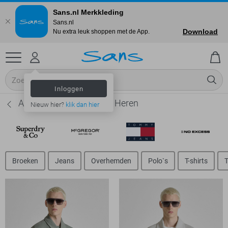
Sans.nl Merkkleding
Sans.nl
Download
Nu extra leuk shoppen met de App.
Inloggen
Antony Morato Vesten - Heren
Nieuw hier?
klik dan hier
Broeken
Jeans
Overhemden
Polo`s
T-shirts
T