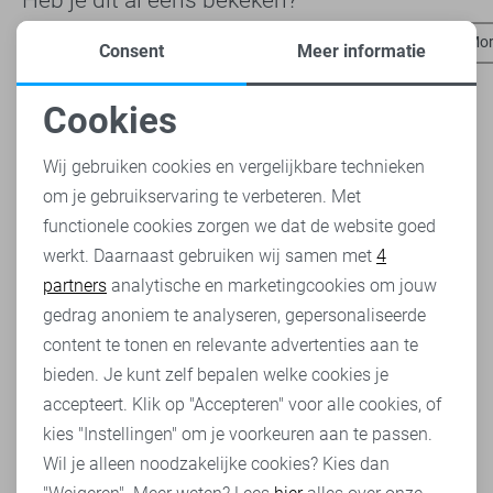
Antony Morato t-shirts
Antony Morato polo`s
Antony Mor
Consent
Meer informatie
Cookies
Noodzakelijke cookies
Wij gebruiken cookies en vergelijkbare technieken
om je gebruikservaring te verbeteren. Met
Personalisatie cookies
functionele cookies zorgen we dat de website goed
werkt. Daarnaast gebruiken wij samen met
4
Analytische cookies
partners
analytische en marketingcookies om jouw
Marketing cookies
gedrag anoniem te analyseren, gepersonaliseerde
content te tonen en relevante advertenties aan te
bieden. Je kunt zelf bepalen welke cookies je
accepteert. Klik op "Accepteren" voor alle cookies, of
kies "Instellingen" om je voorkeuren aan te passen.
Wil je alleen noodzakelijke cookies? Kies dan