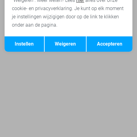
"Weigeren". Meer weten? Lees
hier
alles over onze
cookie- en privacyverklaring. Je kunt op elk moment
je instellingen wijzigigen door op de link te klikken
onder aan de pagina.
Opslaan
Terug
Instellen
Weigeren
Accepteren