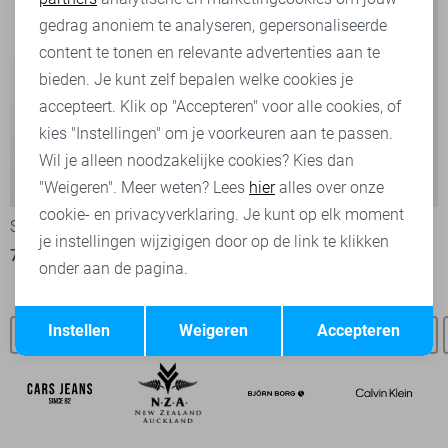
Marketing cookies
gedrag anoniem te analyseren, gepersonaliseerde
content te tonen en relevante advertenties aan te
bieden. Je kunt zelf bepalen welke cookies je
accepteert. Klik op "Accepteren" voor alle cookies, of
kies "Instellingen" om je voorkeuren aan te passen.
Wil je alleen noodzakelijke cookies? Kies dan
Commander 3.0
-30%
-30%
"Weigeren". Meer weten? Lees
hier
alles over onze
cookie- en privacyverklaring. Je kunt op elk moment
State of Art Overhemd
PME legend Korte broek
je instellingen wijzigigen door op de link te klikken
76,95
109,95
70,00
99,99
onder aan de pagina.
Opslaan
Terug
Instellen
Weigeren
Accepteren
State of Art SALE
State of Art vesten
State of Art polo`s