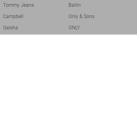
Tommy Jeans
Ballin
Campbell
Only & Sons
Geisha
ONLY
Lofty Manner
Zoso
Ydence
Vero Moda
Refined Department
Garcia
- levertijd 2-5 dagen
Sisters Point
Red Button
JDY
Fluresk
Harper & Yve
Object
Meld je aan voor onze nieuwsbrief
Meld je aan voor onze nieuwsbrief en profiteer als eerste van
- levertijd 2-5 dagen
acties!