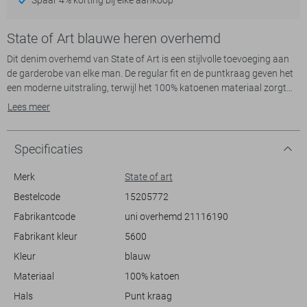
State of Art blauwe heren overhemd
Dit denim overhemd van State of Art is een stijlvolle toevoeging aan
de garderobe van elke man. De regular fit en de puntkraag geven het
een moderne uitstraling, terwijl het 100% katoenen materiaal zorgt
voor comfort. Met zijn knoopsluiting en klassieke blauwe tint kun je
Lees meer
het overhemd eenvoudig combineren voor zowel casual als zakelijke
outfits. Ideaal voor lenteavonden wanneer je een lichte, maar toch
doordachte look wilt hebben.
Specificaties
De veelzijdigheid van dit State of Art overhemd maakt het perfect
Merk
State of art
voor verschillende gelegenheden. Draag het naar een informele
Bestelcode
15205772
bijeenkomst met vrienden of combineer het met een nette broek voor
Fabrikantcode
uni overhemd 21116190
een zakelijke lunch. Het rinsewash denim geeft een subtiele, maar
elegante textuur die zowel op kantoor als tijdens een vrije dag
Fabrikant kleur
5600
moeiteloos gedragen kan worden. Een betrouwbare keuze voor
Kleur
blauw
mannen die houden van een tijdloze stijl.
Materiaal
100% katoen
Hals
Punt kraag