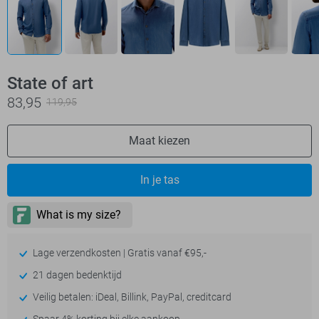
State of art
83,95
119,95
Maat kiezen
In je tas
Lage verzendkosten | Gratis vanaf €95,-
21 dagen bedenktijd
Veilig betalen: iDeal, Billink, PayPal, creditcard
Spaar 4% korting bij elke aankoop