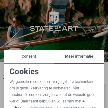
Consent
Meer informatie
Cookies
Noodzakelijke cookies
Ook het bekijken waard
Wij gebruiken cookies en vergelijkbare technieken
om je gebruikservaring te verbeteren. Met
Personalisatie cookies
functionele cookies zorgen we dat de website goed
werkt. Daarnaast gebruiken wij samen met
4
Analytische cookies
partners
analytische en marketingcookies om jouw